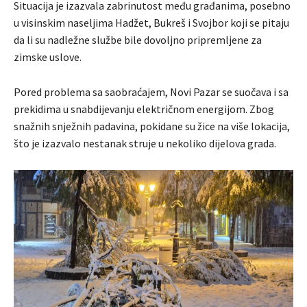
Situacija je izazvala zabrinutost među građanima, posebno
u visinskim naseljima Hadžet, Bukreš i Svojbor koji se pitaju
da li su nadležne službe bile dovoljno pripremljene za
zimske uslove.
Pored problema sa saobraćajem, Novi Pazar se suočava i sa
prekidima u snabdijevanju električnom energijom. Zbog
snažnih snježnih padavina, pokidane su žice na više lokacija,
što je izazvalo nestanak struje u nekoliko dijelova grada.