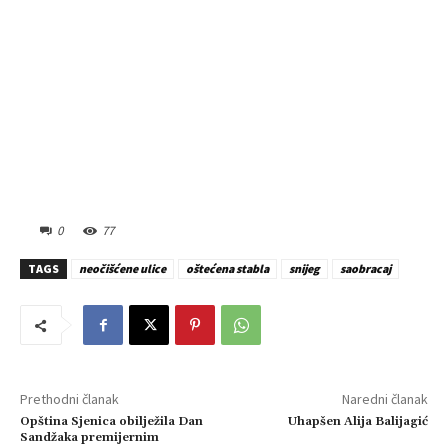
0
77
TAGS
neočišćene ulice
oštećena stabla
snijeg
saobracaj
Prethodni članak
Naredni članak
Opština Sjenica obilježila Dan
Uhapšen Alija Balijagić
Sandžaka premijernim