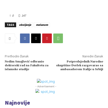
0
147
TAGS
oboljenje
melanom
Prethodni članak
Naredni članak
Nedim Smajlović odbranio
Potpredsjednik Narodne
doktorski rad na Fakultetu za
skupštine Đerlek razgovarao sa
islamske studije
ambasadorom Italije u Srbiji
- Advertisement -
Najnovije