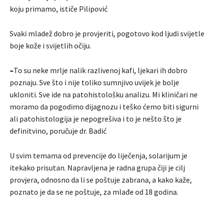
koju primamo, ističe Pilipović
Svaki mladež dobro je provjeriti, pogotovo kod ljudi svijetle
boje kože i svijetlih očiju.
–
To su neke mrlje nalik razlivenoj kafi, ljekari ih dobro
poznaju. Sve što i nije toliko sumnjivo uvijek je bolje
ukloniti. Sve ide na patohistološku analizu. Mi kliničari ne
moramo da pogodimo dijagnozu i teško ćemo biti sigurni
ali patohistologija je nepogrešiva i to je nešto što je
definitvino, poručuje dr. Badić
U svim temama od prevencije do liječenja, solarijum je
itekako prisutan. Napravljena je radna grupa čiji je cilj
provjera, odnosno da li se poštuje zabrana, a kako kaže,
poznato je da se ne poštuje, za mlađe od 18 godina.