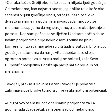
–
Od raka kože u Srbiji oboli oko sedam hiljada ljudi godišnje.
Od melanoma, kao najsmrtonosnijeg oblika raka kože oko
sedamsto ljudi godišnje oboli, od čega, nažalost, oko
dvjesta premine na godišnjem nivou. Sada mnogo više
melanoma uspijemo da registrujemo, a jeste oboljevanje u
porastu. Kad sam počeo da se liječim i kad sam počeo da se
bavim pacijentima prije nekih osam godina na prvoj
konferenciji za štampu gdje su bili ljudi iz Batuta, bilo je 550
godišnje malonoma da nas je više od sedamsto što je
ogroman porast za tu vrstu maligne bolesti, kaže Savo
Pilipović predsjednik Udruženja pacijenata oboljelih od
melanoma
Također, praksa u Novom Pazaru također je pokazala
zabrinjavajuće brojke tumora čiji je veliki maligni potencijal.
–
Od gotovo osam hiljada operisanih pacijenata za 14
godina rada dvadesetak sam operisao od melanoma.