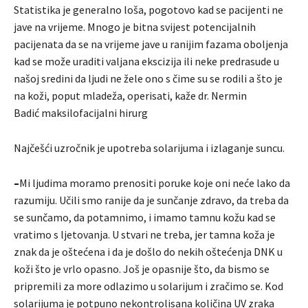
Statistika je generalno loša, pogotovo kad se pacijenti ne
jave na vrijeme. Mnogo je bitna svijest potencijalnih
pacijenata da se na vrijeme jave u ranijim fazama oboljenja
kad se može uraditi valjana ekscizija ili neke predrasude u
našoj sredini da ljudi ne žele ono s čime su se rodili a što je
na koži, poput mladeža, operisati, kaže dr. Nermin
Badić maksilofacijalni hirurg
Najčešći uzročnik je upotreba solarijuma i izlaganje suncu.
–
Mi ljudima moramo prenositi poruke koje oni neće lako da
razumiju. Učili smo ranije da je sunčanje zdravo, da treba da
se sunčamo, da potamnimo, i imamo tamnu kožu kad se
vratimo s ljetovanja. U stvari ne treba, jer tamna koža je
znak da je oštećena i da je došlo do nekih oštećenja DNK u
koži što je vrlo opasno. Još je opasnije što, da bismo se
pripremili za more odlazimo u solarijum i zračimo se. Kod
solarijuma je potpuno nekontrolisana količina UV zraka