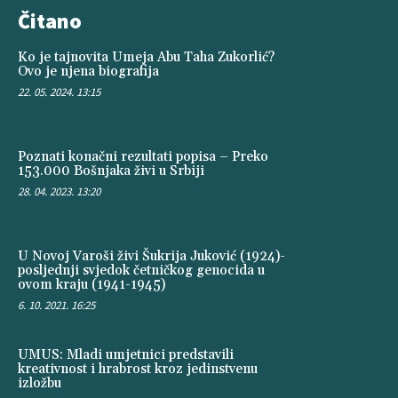
Čitano
Ko je tajnovita Umeja Abu Taha Zukorlić?
Ovo je njena biografija
22. 05. 2024. 13:15
Poznati konačni rezultati popisa – Preko
153.000 Bošnjaka živi u Srbiji
28. 04. 2023. 13:20
U Novoj Varoši živi Šukrija Juković (1924)-
posljednji svjedok četničkog genocida u
ovom kraju (1941-1945)
6. 10. 2021. 16:25
UMUS: Mladi umjetnici predstavili
kreativnost i hrabrost kroz jedinstvenu
izložbu