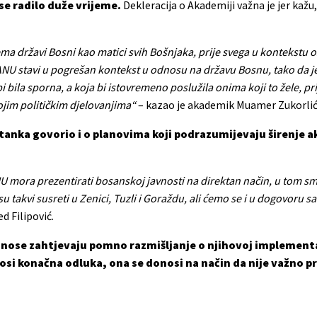
se radilo duže vrijeme.
Dekleracija o Akademiji važna je jer kažu,
ema državi Bosni kao matici svih Bošnjaka, prije svega u kontekstu
BANU stavi u pogrešan kontekst u odnosu na državu Bosnu, tako da j
 bila sporna, a koja bi istovremeno poslužila onima koji to žele, pr
vojim političkim djelovanjima“
– kazao je akademik Muamer Zukorlić
tanka govorio i o planovima koji podrazumijevaju širenje 
ANU mora prezentirati bosanskoj javnosti na direktan način, u tom sm
su takvi susreti u Zenici, Tuzli i Goraždu, ali ćemo se i u dogovoru 
 Filipović.
donose zahtjevaju pomno razmišljanje o njihovoj implementac
osi konačna odluka, ona se donosi na način da nije važno p