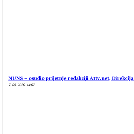
NUNS – osudio prijetnje redakciji A1tv.net, Direkcija 
7. 08. 2026. 14:07