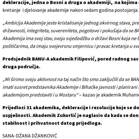
dekleracije, jedna o Bosni a druga o akademiji, na kojima 
kretanje i djelovanje akademije nakon sedam godina postojanja.
„Ambicija Akademije jeste kristalisanje jednog okvirnog stava, pr
državnosti, integriteta, suvereniteta, pogotovo i pokušaja da se 
Akademija ima svoj stav, svoju svjedodžbu o državi Bosni koja ne bi
političarima, da imaju svojevrsnu smjernicu i pravac kretanja u s
Predsjednik BANU-A akademik Filipović, pored radnog sas
druga područja.
„Mi širimo svoju aktivnost na taj način što smo zaključili da se B
imati susret predstavnika Akademije i Bihaćke javnosti i planirani 
akademijom predstaviti i u Mostaru“
– kazao je akademik Muhamed
Prijedlozi 31 akademika, dekleracije i rezolucije koje se 
uspješnosti. Akademik Zukorlić je naglasio da kada se don
stabilnost i prihvatnost datog prijedloga.
SANA-DŽANA DŽANKOVIĆ