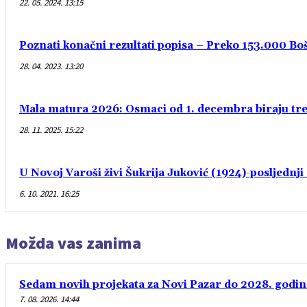
22. 05. 2024. 13:15
Poznati konačni rezultati popisa – Preko 153.000 Bošn
28. 04. 2023. 13:20
Mala matura 2026: Osmaci od 1. decembra biraju treć
28. 11. 2025. 15:22
U Novoj Varoši živi Šukrija Juković (1924)-posljednj
6. 10. 2021. 16:25
Možda vas zanima
Sedam novih projekata za Novi Pazar do 2028. godin
7. 08. 2026. 14:44