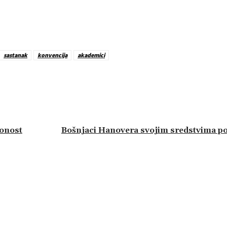
sastanak
konvencija
akademici
tonost
Bošnjaci Hanovera svojim sredstvima p