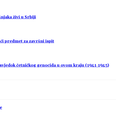
jaka živi u Srbiji
i predmet za završni ispit
i svjedok četničkog genocida u ovom kraju (1941-1945)
e