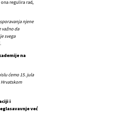
 ona regulira rad,
 osporavanja njene
e važno da
ije svega
.
akademije na
islu ćemo 15. jula
sa Hrvatskom
iji i
reglasavavnje već