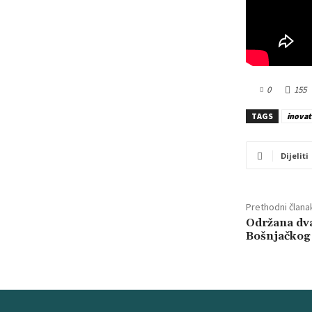
0
155
TAGS
inovat
Dijeliti
Prethodni člana
Održana dva
Bošnjačkog 