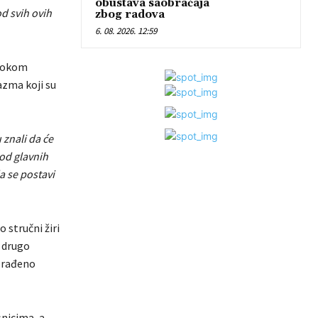
obustava saobraćaja
d svih ovih
zbog radova
6. 08. 2026. 12:59
 tokom
azma koji su
 znali da će
 od glavnih
da se postavi
 stručni žiri
a drugo
dorađeno
nicima, a