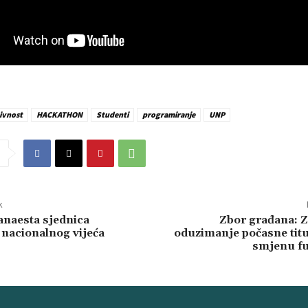
ivnost
HACKATHON
Studenti
programiranje
UNP
k
naesta sjednica
Zbor građana: 
nacionalnog vijeća
oduzimanje počasne titu
smjenu f