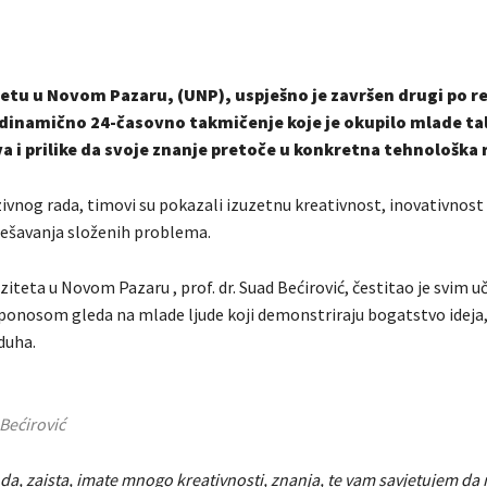
etu u Novom Pazaru, (UNP), uspješno je završen drugi po r
dinamično 24-časovno takmičenje koje je okupilo mlade ta
va i prilike da svoje znanje pretoče u konkretna tehnološka 
vnog rada, timovi su pokazali izuzetnu kreativnost, inovativnost 
ešavanja složenih problema.
iteta u Novom Pazaru , prof. dr. Suad Bećirović, čestitao je svim u
s ponosom gleda na mlade ljude koji demonstriraju bogatstvo ideja,
duha.
 Bećirović
da, zaista, imate mnogo kreativnosti, znanja, te vam savjetujem da 