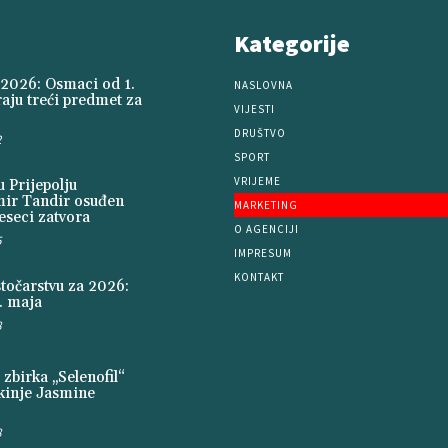
Kategorije
2026: Osmaci od 1.
NASLOVNA
aju treći predmet za
VIJESTI
DRUŠTVO
2
SPORT
VRIJEME
 Prijepolju
mir Tandir osuđen
MARKETING
seci zatvora
O AGENCIJI
5
IMPRESUM
KONTAKT
stočarstvu za 2026:
. maja
8
zbirka „Selenofil“
kinje Jasmine
8