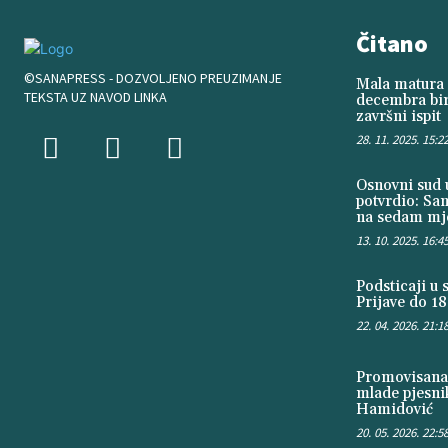
Čitano
©SANAPRESS - DOZVOLJENO PREUZIMANJE
Mala matura 
TEKSTA UZ NAVOD LINKA
decembra bir
završni ispit
28. 11. 2025. 15:2
Osnovni sud u
potvrdio: Sa
na sedam mje
13. 10. 2025. 16:4
Podsticaji u 
Prijave do 18
22. 04. 2026. 21:1
Promovisana 
mlade pjesni
Hamidović
20. 05. 2026. 22:5