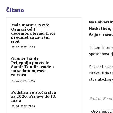
Čitano
Na Univerzit
Mala matura 2026:
Hackathon, 
Osmaci od 1.
decembra biraju treći
željne izazo
predmet za završni
ispit
Tokom intenzi
28. 11. 2025. 15:22
sposobnost rj
Osnovni sud u
Prijepolju potvrdio:
Rektor Univerz
Samir Tandir osuđen
na sedam mjeseci
istakavši da 
zatvora
stvaralačkog 
13. 10. 2025. 16:45
Podsticaji u stočarstvu
za 2026: Prijave do 18.
Prof. dr. Suad
maja
22. 04. 2026. 21:18
“Ovo svjedoči 