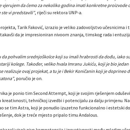
e vjerujem da ćemo za nekoliko godina imati konkretne proizvode o
ste vi predstavili”
, riječi su rektora UNP-a.
ojekta, Tarik Faković, izrazio je veliko zadovoljstvo učesnicima i
stakavši da je impresioniran nivoom znanja, timskog rada i entuzij
u da pohvalim srednjoškolce koji su imali hrabrosti da dođu, iako su
 stariji kolege. Također, veliko hvala Imranu Jukiću, koji je bio jedan
se realizuje ovaj projekat, a tu je i Bekir Koničanin koji je doprineo 
katona”
, poručio je on.
ika je ponio tim Second Attempt, koji je svojim rješenjem oduševio
po kreativnosti, tehničkoj izvedbi i potencijalu za dalju primjenu. N
ao se tim Astra, koji je ponudio izuzetno funkcionalno i estetski 
ešenje, dok je treće mjesto pripalo timu Andalous.
pokazali visok nivo kompetencija i inovativnosti među mladim učes