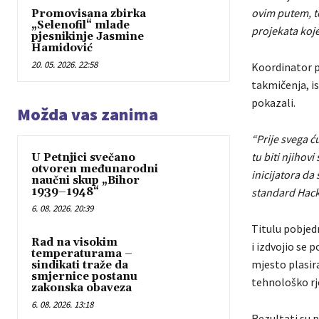
ovim putem, t
Promovisana zbirka
„Selenofil“ mlade
projekata koje 
pjesnikinje Jasmine
Hamidović
20. 05. 2026. 22:58
Koordinator pr
takmičenja, i
pokazali.
Možda vas zanima
“Prije svega ć
tu biti njihovi
U Petnjici svečano
otvoren međunarodni
inicijatora da 
naučni skup „Bihor
1939–1948“
standard Hac
6. 08. 2026. 20:39
Titulu pobjedn
Rad na visokim
i izdvojio se 
temperaturama –
mjesto plasir
sindikati traže da
smjernice postanu
tehnološko rj
zakonska obaveza
6. 08. 2026. 13:18
Rezultati su 