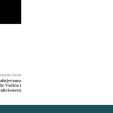
Naredni članak
Zahtjevamo
le Vučiću i
unkcionera