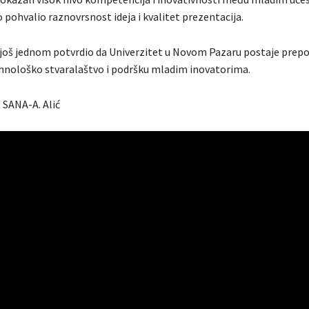
o pohvalio raznovrsnost ideja i kvalitet prezentacija.
još jednom potvrdio da Univerzitet u Novom Pazaru postaje prepo
ehnološko stvaralaštvo i podršku mladim inovatorima.
SANA-A. Alić