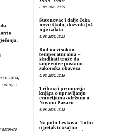
1939–1948“
6. 08. 2026. 20:39
Šutenovac i dalje čeka
novu školu, dozvola još
edu
nije izdata
lente
6. 08. 2026. 13:23
rješenja.
Rad na visokim
temperaturama –
i
sindikati traže da
smjernice postanu
zakonska obaveza
6. 08. 2026. 13:18
česnicima,
 znanja i
Tribina i promocija
knjiga o upravljanju
emocijama održana u
Novom Pazaru
6. 08. 2026. 13:12
Na putu Leskova–Tutin
u petak trosatna
nastavite