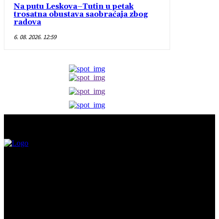
Na putu Leskova–Tutin u petak
trosatna obustava saobraćaja zbog
radova
6. 08. 2026. 12:59