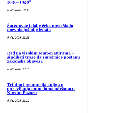
1939–1948“
6. 08. 2026. 20:39
Šutenovac i dalje čeka novu školu,
dozvola još nije izdata
6. 08. 2026. 13:23
Rad na visokim temperaturama –
sindikati traže da smjernice postanu
zakonska obaveza
6. 08. 2026. 13:18
Tribina i promocija knjiga o
upravljanju emocijama održana u
Novom Pazaru
6. 08. 2026. 13:12