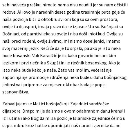
sebi najveću grešku, nimalo nama nisu naudili jer su nam očistili
redove. Ali ovo je narednih deset godina trasiranje puta gdje će
naša pozicija biti. U oktobru svi oni koji su sa ovih prostora,
ovdje i u dijaspori, imaju pravo da se izjasne šta su. Bošnjaci su
Bošnjaci, od pamtivijeka su ovdje i nisu došli niotkud. Ovdje su
naši preci rođeni, ovdje živimo, mi nismo doseljenici, imamo
svoj maternji jezik. Reći će da je to srpski, pa ako je isto neka
bude bosanski. Vuk Karadžić je itekako govorio bosanskim
jezikom i prvi rječnik u Skupštini je rječnik bosanskog. Ako je
isto neka bude kako je naše. Zato vas molim, večerašnje
započinjanje promocije i druženja neka bude u duhu bošnjačkog
jedinstva i pripreme za mjesec oktobar kada je popis
stanovništva.
Zahvaljujem se Matici bošnjačkoj i Zajednici sandžačke
dijaspore. Drago mi je da smo u ovom odabranom danu krenuli
iz Tutina i ako Bog da mi sa pozicije Islamske zajednice ćemo u
septembru kroz hutbe opominjati naš narod i vjernike da ne