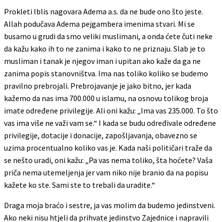
Prokleti Iblis nagovara Adema a.s. da ne bude ono što jeste.
Allah podučava Adema pejgambera imenima stvari. Mi se
busamo u grudi da smo veliki muslimani, a onda ćete čuti neke
da kažu kako ih to ne zanima i kako to ne priznaju. Slab je to
musliman i tanak je njegov iman i upitan ako kaže da ga ne
zanima popis stanovništva. Ima nas toliko koliko se budemo
pravilno prebrojali. Prebrojavanje je jako bitno, jer kada
kažemo da nas ima 700.000 u islamu, na osnovu tolikog broja
imate određene privilegije. Ali oni kažu: „Ima vas 235.000. To što
vas ima više ne važi vam se.“ I kada se budu određivale određene
privilegije, dotacije i donacije, zapošljavanja, obavezno se
uzima procentualno koliko vas je. Kada naši političari traže da
se nešto uradi, oni kažu: „Pa vas nema toliko, šta hoćete? Vaša
priča nema utemeljenja jer vam niko nije branio da na popisu
kažete ko ste. Sami ste to trebali da uradite.“
Draga moja braćo i sestre, ja vas molim da budemo jedinstveni.
Ako neki nisu htjeli da prihvate jedinstvo Zajednice i napravili