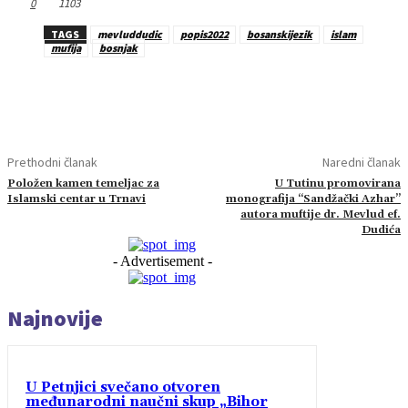
0
1103
TAGS
mevluddudic
popis2022
bosanskijezik
islam
mufija
bosnjak
Prethodni članak
Naredni članak
Položen kamen temeljac za
U Tutinu promovirana
Islamski centar u Trnavi
monografija “Sandžački Azhar”
autora muftije dr. Mevlud ef.
Dudića
- Advertisement -
Najnovije
U Petnjici svečano otvoren
međunarodni naučni skup „Bihor