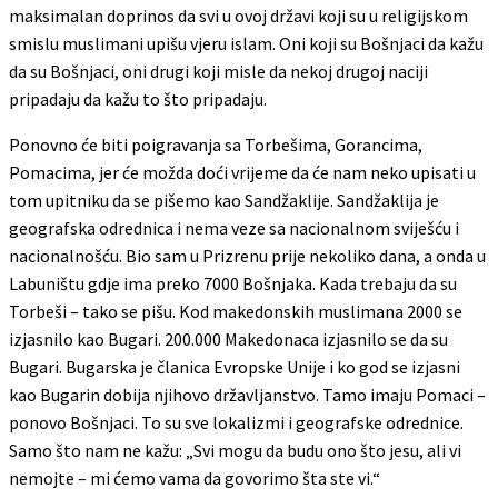
maksimalan doprinos da svi u ovoj državi koji su u religijskom
smislu muslimani upišu vjeru islam. Oni koji su Bošnjaci da kažu
da su Bošnjaci, oni drugi koji misle da nekoj drugoj naciji
pripadaju da kažu to što pripadaju.
Ponovno će biti poigravanja sa Torbešima, Gorancima,
Pomacima, jer će možda doći vrijeme da će nam neko upisati u
tom upitniku da se pišemo kao Sandžaklije. Sandžaklija je
geografska odrednica i nema veze sa nacionalnom sviješću i
nacionalnošću. Bio sam u Prizrenu prije nekoliko dana, a onda u
Labuništu gdje ima preko 7000 Bošnjaka. Kada trebaju da su
Torbeši – tako se pišu. Kod makedonskih muslimana 2000 se
izjasnilo kao Bugari. 200.000 Makedonaca izjasnilo se da su
Bugari. Bugarska je članica Evropske Unije i ko god se izjasni
kao Bugarin dobija njihovo državljanstvo. Tamo imaju Pomaci –
ponovo Bošnjaci. To su sve lokalizmi i geografske odrednice.
Samo što nam ne kažu: „Svi mogu da budu ono što jesu, ali vi
nemojte – mi ćemo vama da govorimo šta ste vi.“