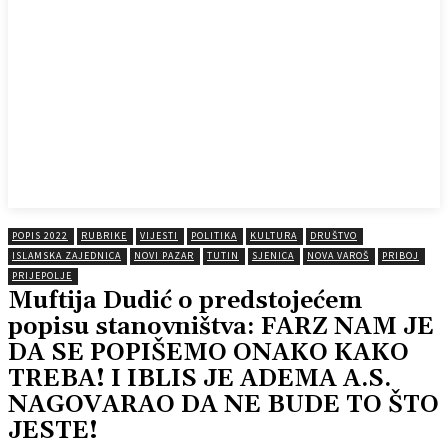
POPIS 2022
RUBRIKE
VIJESTI
POLITIKA
KULTURA
DRUŠTVO
ISLAMSKA ZAJEDNICA
NOVI PAZAR
TUTIN
SJENICA
NOVA VAROŠ
PRIBOJ
PRIJEPOLJE
Muftija Dudić o predstojećem
popisu stanovništva: FARZ NAM JE
DA SE POPIŠEMO ONAKO KAKO
TREBA! I IBLIS JE ADEMA A.S.
NAGOVARAO DA NE BUDE TO ŠTO
JESTE!