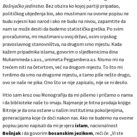
Bošnjačko jedinstvo
. Bez obzira ko kojoj partiji pripadao,
političkog ubjeđenja bio, ako muslimani na ovome popisu ne
budu svjesni kao narod i ako ne budu na nivou, zapamtite da
nam se može desiti da budemo statistička greška. Po svim
proračunima, mi muslimani u ovoj državi, osim srpskog
pravoslavnog stanovništva, na drugom smo mjestu. Kada
kažem pripadnika islama, govorim o sljedbenicima dina
Muhammeda s.a.v.s., ummeta Pejgambera a.s. Nismo mi na
trećem niti na četvrtom, već na drugom mjestu. To što mi
tvrdimo da smo na drugome mjestu, a tamo piše nešto drugo,
ovo se naše ne pika. Ono što se nije zapisalo, nije se ni desilo.
Htio sam kroz ovu Monografiju da mi pišemo i pričamo o nama
i da biblioteke naše to imaju. Najmanje je bitna prodaja knjige.
Bitnije je da ona ostane u našim institutima pokoljenjima,
generacijama koje će doći nakon nas. Ako ne budemo na ovome
popisu jasno napisali da mi je vjera
islam
, nacionalnost
Bošnjak
i da govorim
bosanskim jezikom
, reći će: „Vi ste