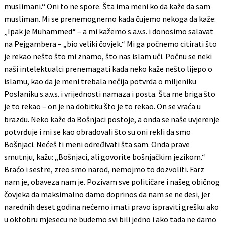
muslimani.“ Oni to ne spore. Šta ima meni ko da kaže da sam
musliman. Mi se prenemognemo kada čujemo nekoga da kaže:
„Ipak je Muhammed“ – a mi kažemo s.a.v.s. i donosimo salavat
na Pejgambera – „bio veliki čovjek.“ Mi ga počnemo citirati što
je rekao nešto što mi znamo, što nas islam uči. Počnu se neki
naši intelektualci prenemagati kada neko kaže nešto lijepo o
islamu, kao da je meni trebala nečija potvrda o miljeniku
Poslaniku s.a.v.s. i vrijednosti namaza i posta. Šta me briga što
je to rekao – on je na dobitku što je to rekao. On se vraća u
brazdu. Neko kaže da Bošnjaci postoje, a onda se naše uvjerenje
potvrđuje i mi se kao obradovali što su oni rekli da smo
Bošnjaci. Nećeš ti meni određivati šta sam. Onda prave
smutnju, kažu: „Bošnjaci, ali govorite bošnjačkim jezikom.“
Braćo i sestre, zreo smo narod, nemojmo to dozvoliti. Farz
nam je, obaveza nam je. Pozivam sve političare i našeg običnog
čovjeka da maksimalno damo doprinos da nam se ne desi, jer
narednih deset godina nećemo imati pravo ispraviti grešku ako
u oktobru mjesecu ne budemo svi bili jedno i ako tada ne damo