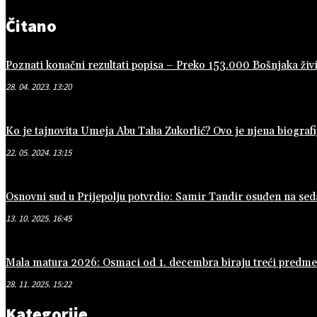
Čitano
Poznati konačni rezultati popisa – Preko 153.000 Bošnjaka živi
28. 04. 2023. 13:20
Ko je tajnovita Umeja Abu Taha Zukorlić? Ovo je njena biografi
22. 05. 2024. 13:15
Osnovni sud u Prijepolju potvrdio: Samir Tandir osuđen na se
13. 10. 2025. 16:45
Mala matura 2026: Osmaci od 1. decembra biraju treći predmet 
28. 11. 2025. 15:22
Kategorije