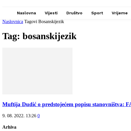
Naslovna
Vijesti
Društvo
Sport
Vrijeme
Naslovnica
Tagovi
Bosanskijezik
Tag: bosanskijezik
Muftija Dudić o predstojećem popisu stanovništva
9. 08. 2022. 13:26
0
Arhiva