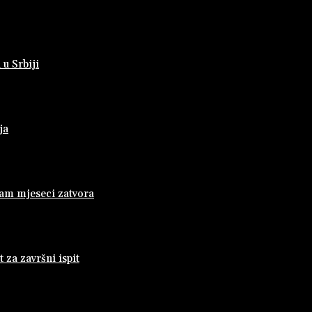
 u Srbiji
ja
dam mjeseci zatvora
za završni ispit