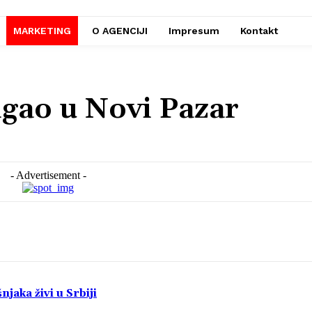
MARKETING
O AGENCIJI
Impresum
Kontakt
gao u Novi Pazar
- Advertisement -
jaka živi u Srbiji