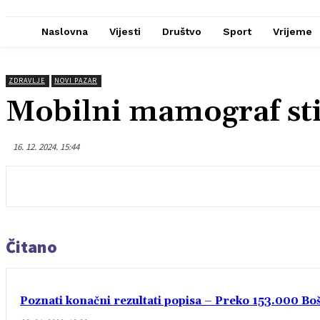
Naslovna
Vijesti
Društvo
Sport
Vrijeme
ZDRAVLJE
NOVI PAZAR
Mobilni mamograf sti
16. 12. 2024. 15:44
Čitano
Poznati konačni rezultati popisa – Preko 153.000 Bošn