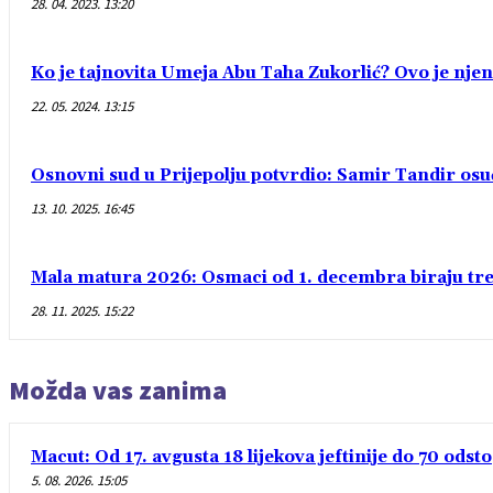
28. 04. 2023. 13:20
Ko je tajnovita Umeja Abu Taha Zukorlić? Ovo je njen
22. 05. 2024. 13:15
Osnovni sud u Prijepolju potvrdio: Samir Tandir os
13. 10. 2025. 16:45
Mala matura 2026: Osmaci od 1. decembra biraju treć
28. 11. 2025. 15:22
Možda vas zanima
Macut: Od 17. avgusta 18 lijekova jeftinije do 70 odsto
5. 08. 2026. 15:05