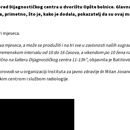
red Dijagnostičkog centra u dvorištu Opšte bolnice. Glavna
a, primetno, što je, kako je dodala, pokazatelj da su ovaj 
i mjeseca.
dva mjeseca, a može se produžiti i na tri sve u zavisnosti naših sugr
remenskom intervalu od 10 do 16 časova, a vikendom po 10 žena na
lično na šalteru Dijagnostičkog centra 11-13h”
, objasnila je Batilović
provodi se u organizaciji Instituta za javno zdravlje dr Milan Jova
čkim centrom i službom radiologije.