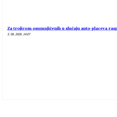
Za trojicom osumnjičenih u slučaju auto-placeva ras
5. 08. 2026. 14:07