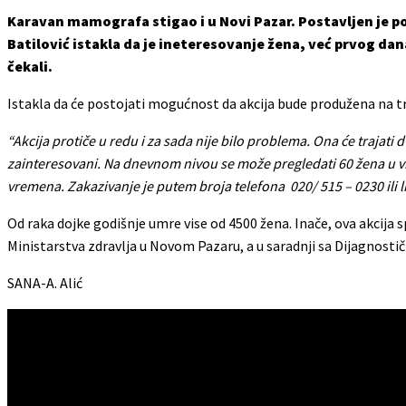
Karavan mamografa stigao i u Novi Pazar. Postavljen je po
Batilović istakla da je ineteresovanje žena, već prvog dan
čekali.
Istakla da će postojati mogućnost da akcija bude produžena na tr
“Akcija protiče u redu i za sada nije bilo problema. Ona će trajati 
zainteresovani. Na dnevnom nivou se može pregledati 60 žena u v
vremena. Zakazivanje je putem broja telefona 020/ 515 – 0230 ili 
Od raka dojke godišnje umre vise od 4500 žena. Inače, ova akcija s
Ministarstva zdravlja u Novom Pazaru, a u saradnji sa Dijagnosti
SANA-A. Alić