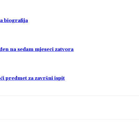
a biografija
uđen na sedam mjeseci zatvora
i predmet za završni ispit