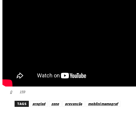
0
159
TAGS
pregled
zene
prevencija
mobilni mamograf
Dijeliti