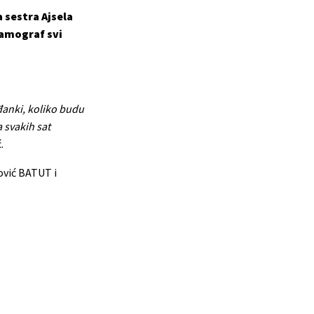
 sestra Ajsela
mamograf svi
ađanki, koliko budu
 svakih sat
.
nović BATUT i