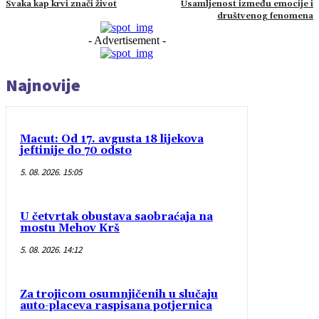
Svaka kap krvi znači život
Usamljenost između emocije i
društvenog fenomena
- Advertisement -
Najnovije
Macut: Od 17. avgusta 18 lijekova
jeftinije do 70 odsto
5. 08. 2026. 15:05
U četvrtak obustava saobraćaja na
mostu Mehov Krš
5. 08. 2026. 14:12
Za trojicom osumnjičenih u slučaju
auto-placeva raspisana potjernica