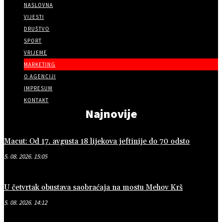
NASLOVNA
VIJESTI
DRUŠTVO
SPORT
VRIJEME
MARKETING
O AGENCIJI
IMPRESUM
KONTAKT
Najnovije
Macut: Od 17. avgusta 18 lijekova jeftinije do 70 odsto
5. 08. 2026. 15:05
U četvrtak obustava saobraćaja na mostu Mehov Krš
5. 08. 2026. 14:12