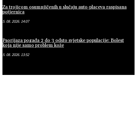
Za trojicom osumnjičenih u slučaju auto-placeva raspisana
potjernica
5. 08. 2026. 14:07
Psorijaza pogađa 2 do 3 odsto svjetske populacije: Bolest
koja nije samo problem kože
5. 08. 2026. 13:52