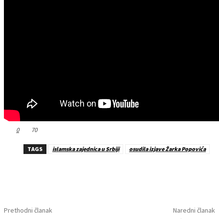
0
70
TAGS
islamska zajednica u Srbiji
osudila izjave Žarka Popovića
Prethodni članak
Naredni članak