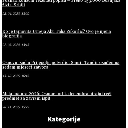
Poznati konačni rezultati popisa – Preko 153.000 Bošnjaka
živi u Srbiji
28. 04. 2023. 13:20
Ko je tajnovita Umeja Abu Taha Zukorlić? Ovo je njena
biografija
22. 05. 2024. 13:15
Osnovni sud u Prijepolju potvrdio: Samir Tandir osuđen na
sedam mjeseci zatvora
13. 10. 2025. 16:45
Mala matura 2026: Osmaci od 1. decembra biraju treći
predmet za završni ispit
28. 11. 2025. 15:22
Kategorije