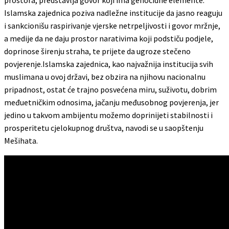
Islamska zajednica poziva nadležne institucije da jasno reaguju
i sankcionišu raspirivanje vjerske netrpeljivosti i govor mržnje,
a medije da ne daju prostor narativima koji podstiču podjele,
doprinose širenju straha, te prijete da ugroze stečeno
povjerenje.Islamska zajednica, kao najvažnija institucija svih
muslimana u ovoj državi, bez obzira na njihovu nacionalnu
pripadnost, ostat će trajno posvećena miru, suživotu, dobrim
međuetničkim odnosima, jačanju međusobnog povjerenja, jer
jedino u takvom ambijentu možemo doprinijeti stabilnosti i
prosperitetu cjelokupnog društva, navodi se u saopštenju
Mešihata.