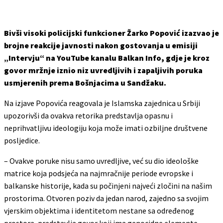
Bivši visoki policijski funkcioner Žarko Popović izazvao je
brojne reakcije javnosti nakon gostovanja u emisiji
„Intervju“ na YouTube kanalu Balkan Info, gdje je kroz
govor mržnje iznio niz uvredljivih i zapaljivih poruka
usmjerenih prema Bošnjacima u Sandžaku.
Na izjave Popovića reagovala je
Islamska zajednica u Srbiji
upozorivši da ovakva retorika predstavlja opasnu i
neprihvatljivu ideologiju koja može imati ozbiljne društvene
posljedice.
– Ovakve poruke nisu samo uvredljive, već su dio ideološke
matrice koja podsjeća na najmračnije periode evropske i
balkanske historije, kada su počinjeni najveći zločini na našim
prostorima. Otvoren poziv da jedan narod, zajedno sa svojim
vjerskim objektima i identitetom nestane sa određenog
prostora, predstavlja govor koji ima genocidne elemente.