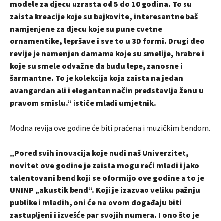
modele za djecu uzrasta od 5 do 10 godina. To su
zaista kreacije koje su bajkovite, interesantne baš
namjenjene za djecu koje su pune cvetne
ornamentike, lepršave i sve to u 3D formi. Drugi deo
revije je namenjen damama koje su smelije, hrabre i
koje su smele odvažne da budu lepe, zanosne i
šarmantne. To je kolekcija koja zaista na jedan
avangardan ali i elegantan način predstavlja ženu u
pravom smislu.“ ističe mladi umjetnik.
Modna revija ove godine će biti praćena i muzičkim bendom.
„Pored svih inovacija koje nudi naš Univerzitet,
novitet ove godine je zaista mogu reći mladi i jako
talentovani bend koji se oformijo ove godine a to je
UNINP „akustik bend“. Koji je izazvao veliku pažnju
publike i mladih, oni će na ovom događaju biti
zastupljeni i izvešće par svojih numera. I ono što je