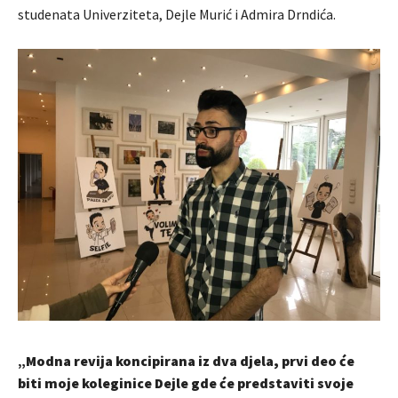
studenata Univerziteta, Dejle Murić i Admira Drndića.
„Modna revija koncipirana iz dva djela, prvi deo će
biti moje koleginice Dejle gde će predstaviti svoje