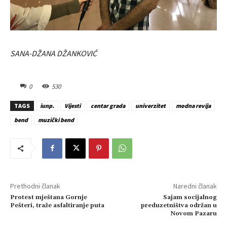
SANA-DŽANA DŽANKOVIĆ
0
530
TAGS
iunp.
Vijesti
centar grada
univerzitet
modna revija
bend
muzički bend
Prethodni članak
Naredni članak
Protest mještana Gornje
Sajam socijalnog
Pešteri, traže asfaltiranje puta
preduzetništva održan u
Novom Pazaru