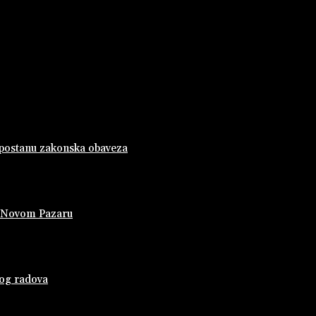
 postanu zakonska obaveza
u Novom Pazaru
bog radova