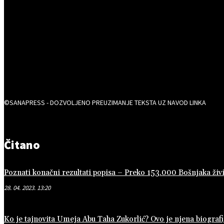
©SANAPRESS - DOZVOLJENO PREUZIMANJE TEKSTA UZ NAVOD LINKA
Čitano
Poznati konačni rezultati popisa – Preko 153.000 Bošnjaka živi
28. 04. 2023. 13:20
Ko je tajnovita Umeja Abu Taha Zukorlić? Ovo je njena biografi