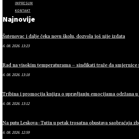
IMPRESUM
KONTAKT
Najnovije
Šutenovac i dalje čeka novu školu, dozvola još nije izdata
6. 08. 2026. 13:23
Rad na visokim temperaturama – sindikati traže da smjernice
6. 08. 2026. 13:18
Tribina i promocija knjiga o upravljanju emocijama održana 
6. 08. 2026. 13:12
Na putu Leskova–Tutin u petak trosatna obustava saobraćaja z
6. 08. 2026. 12:59