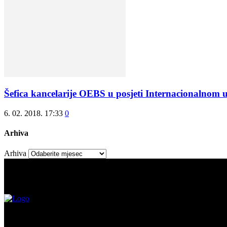
Šefica kancelarije OEBS u posjeti Internacionalnom u
6. 02. 2018. 17:33
0
Arhiva
Arhiva