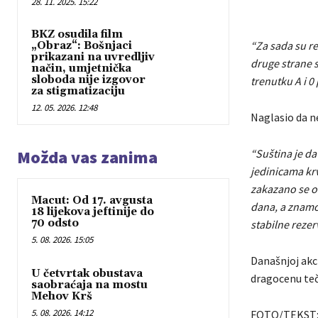
28. 11. 2025. 15:22
BKZ osudila film
“Za sada su rez
„Obraz“: Bošnjaci
prikazani na uvredljiv
druge strane s
način, umjetnička
sloboda nije izgovor
trenutku A i 0
za stigmatizaciju
12. 05. 2026. 12:48
Naglasio da n
Možda vas zanima
“Suština je da
jedinicama krv
zakazano se od
Macut: Od 17. avgusta
dana, a znamo 
18 lijekova jeftinije do
70 odsto
stabilne rezer
5. 08. 2026. 15:05
Današnjoj akci
U četvrtak obustava
dragocenu teč
saobraćaja na mostu
Mehov Krš
5. 08. 2026. 14:12
FOTO/TEKST: 