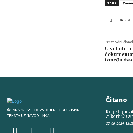
TAGS
Crveni
Dijeliti
Prethodni člana
U subotu u 
dokumentar
između dva 
Čitano
©SANAPRESS - DOZVOLJENO PREUZIMANJE
Ko je tajnov
TEKSTA UZ NAVOD LINKA
Zukorlić? Ovo
22. 05. 2024. 13:1