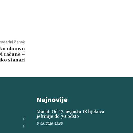
Naredni članak
sku obnovu
vi račune –
iko stanari
Najnovije
Macut: Od 17. avgusta 18 lijekova
jeftinije do 70 odsto
5. 08. 2026. 15:05