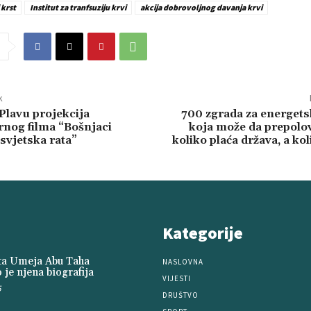
 krst
Institut za tranfsuziju krvi
akcija dobrovoljnog davanja krvi
k
Plavu projekcija
700 zgrada za energet
nog filma “Bošnjaci
koja može da prepolo
svjetska rata”
koliko plaća država, a kol
Kategorije
ita Umeja Abu Taha
NASLOVNA
 je njena biografija
VIJESTI
5
DRUŠTVO