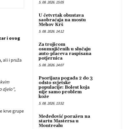
5. 08. 2026. 15:05
U četvrtak obustava
saobraćaja na mostu
Mehov Krš
5. 08. 2026. 14:12
zar i ovog
Za trojicom
osumnjičenih u slučaju
auto-placeva raspisana
potjernica
ali i pruža
5. 08. 2026. 14:07
Psorijaza pogađa 2 do 3
akvim
odsto svjetske
populacije: Bolest koja
o djelo”
,
nije samo problem
kože
5. 08. 2026. 13:52
ne krve grupe
Međedović poražen na
startu Mastersa u
Montrealu