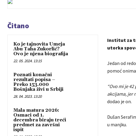
Čitano
Institut za 
Ko je tajnovita Umeja
utorka spove
Abu Taha Zukorlić?
Ovo je njena biografija
22. 05. 2024. 13:15
Jedan od redov
pomoć onima k
Poznati konačni
rezultati popisa –
Preko 153.000
“Ovo mi je 42 
Bošnjaka živi u Srbiji
akcijama, jer 
28. 04. 2023. 13:20
dodao je on.
Mala matura 2026:
Osmaci od 1.
Dušan Serafimo
decembra biraju treći
u manjku.
predmet za završni
ispit