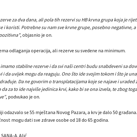
erve za dva dana, ali pola tih rezervi su HB krvna grupa koja je rijet
e i koristi. Potrebne su nam sve krvne grupe, posebno negativne, 
 pozitivna”
, objasnio je on.
ema odlaganja operacija, ali rezerve su svedene na minimum.
 imamo stabilne rezerve i da svi naši centri budu snabdeveni sa dov
i i da uvijek mogu da reaguju. Ono što ide svojim tokom i što je una
rađuje. Da ne govorim o transplatacijama koje se najave i uraded za
da za to ide najviše jedinica krvi, kako bi se ona izvela, te zbog tog
ve”
, podvukao je on.
ji odazvalo se 55 mještana Novog Pazara, a krv je dalo 50 građana.
nost mogu dati sve zdrave osobe od 18 do 65 godina.
SANA-A. Alić