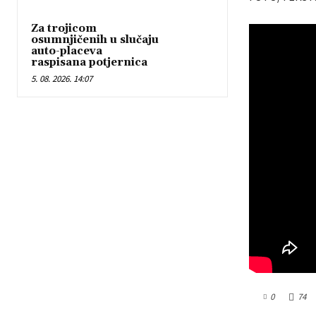
Za trojicom
osumnjičenih u slučaju
auto-placeva
raspisana potjernica
5. 08. 2026. 14:07
0
74