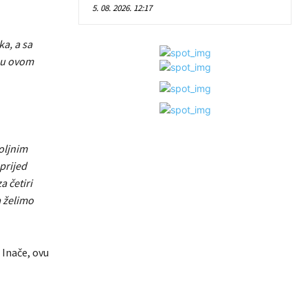
5. 08. 2026. 12:17
ka, a sa
a u ovom
oljnim
prijed
 četiri
a želimo
 Inače, ovu