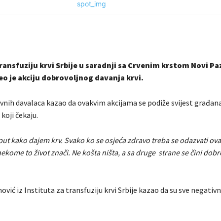
transfuziju krvi Srbije u saradnji sa Crvenim krstom Novi Pa
o je akciju dobrovoljnog davanja krvi.
nih davalaca kazao da ovakvim akcijama se podiže svijest građana, 
oji čekaju.
put kako dajem krv. Svako ko se osjeća zdravo treba se odazvati ov
nekome to život znači. Ne košta ništa, a sa druge strane se čini dobr
vić iz Instituta za transfuziju krvi Srbije kazao da su sve negativ