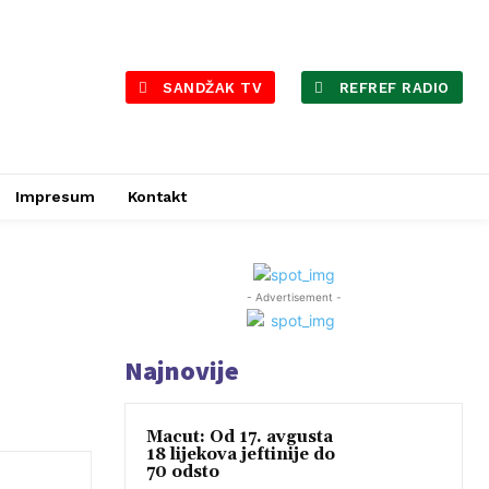
SANDŽAK TV
REFREF RADIO
Impresum
Kontakt
- Advertisement -
Najnovije
Macut: Od 17. avgusta
18 lijekova jeftinije do
70 odsto