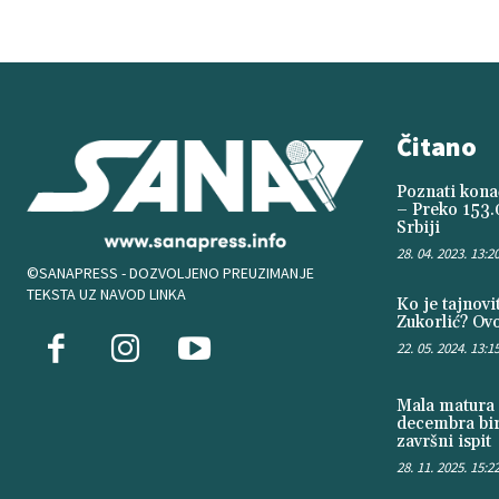
Čitano
Poznati konač
– Preko 153.
Srbiji
28. 04. 2023. 13:2
©SANAPRESS - DOZVOLJENO PREUZIMANJE
TEKSTA UZ NAVOD LINKA
Ko je tajnov
Zukorlić? Ovo
22. 05. 2024. 13:1
Mala matura 
decembra bir
završni ispit
28. 11. 2025. 15:2