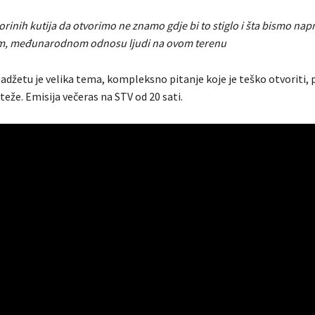
rinih kutija da otvorimo ne znamo gdje bi to stiglo i šta bismo napr
, međunarodnom odnosu ljudi na ovom terenu
adžetu je velika tema, kompleksno pitanje koje je teško otvoriti, pr
 teže. Emisija večeras na STV od 20 sati.