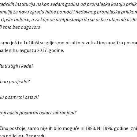
radskih institucija nakon sedam godina od pronalaska kostiju prili
emelja za novu zgradu hitne pomoći i nedavnog pronalaska priliko
 Opšte bolnice, a za koje se pretpostavlja da su ostaci ubijenih u zl
li smo bez odgovora.
smo još i u Tužilaštvu gdje smo pitali o rezultatima analiza posm
ađenih u avgustu 2017. godine.
tati stigli i kada?
rđeno porijeklo?
ju posmrtni ostaci?
a koji način posmrtni ostaci sahranjeni?
činu postoje, samo nije ih bilo moguće ni 1983. Ni 1996. godine izni
iva policije u Beogradu.