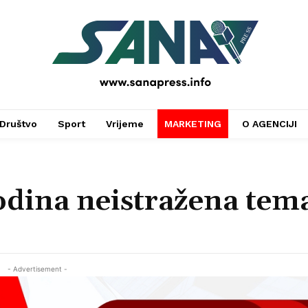
PRESS
Društvo
Sport
Vrijeme
MARKETING
O AGENCIJI
godina neistražena tem
- Advertisement -