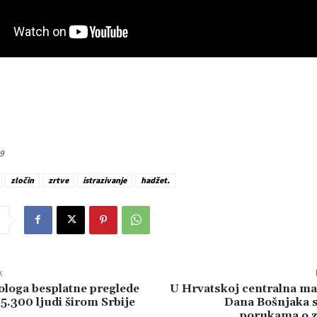
9
zločin
zrtve
istrazivanje
hadžet.
k
loga besplatne preglede
U Hrvatskoj centralna ma
5.300 ljudi širom Srbije
Dana Bošnjaka 
porukama o z