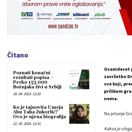
Čitano
Osamdeset go
Poznati konačni
završetku Dr
rezultati popisa –
Preko 153.000
sve koji, pr
Bošnjaka živi u Srbiji
prilikom gra
28. 04. 2023. 13:20
nema.
Ko je tajnovita Umeja
Abu Taha Zukorlić?
Na pitanje Gr
Ovo je njena biografija
22. 05. 2024. 13:15
Kakva je uloga