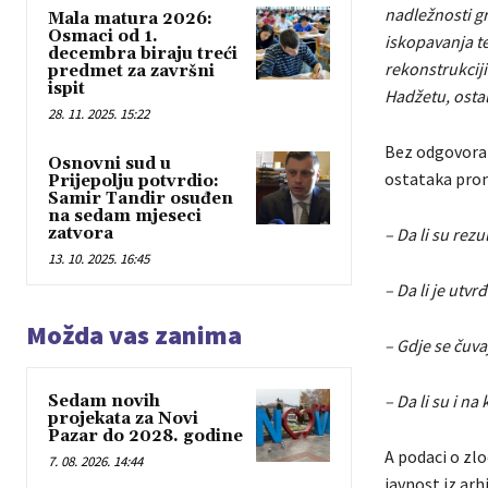
nadležnosti g
Mala matura 2026:
Osmaci od 1.
iskopavanja t
decembra biraju treći
rekonstrukciji
predmet za završni
ispit
Hadžetu, osta
28. 11. 2025. 15:22
Bez odgovora 
Osnovni sud u
ostataka pron
Prijepolju potvrdio:
Samir Tandir osuđen
na sedam mjeseci
zatvora
– Da li su rezul
13. 10. 2025. 16:45
– Da li je utv
Možda vas zanima
– Gdje se čuva
– Da li su i n
Sedam novih
projekata za Novi
Pazar do 2028. godine
A podaci o zlo
7. 08. 2026. 14:44
javnost iz arh