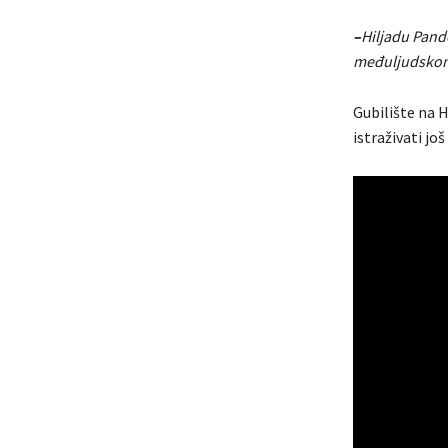
–
Hiljadu Pando
međuljudskom
Gubilište na H
istraživati još