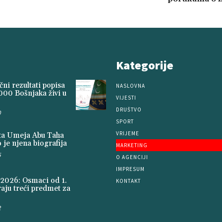
Kategorije
ni rezultati popisa
NASLOVNA
000 Bošnjaka živi u
VIJESTI
DRUŠTVO
0
SPORT
VRIJEME
ita Umeja Abu Taha
 je njena biografija
MARKETING
5
O AGENCIJI
IMPRESUM
2026: Osmaci od 1.
KONTAKT
aju treći predmet za
2