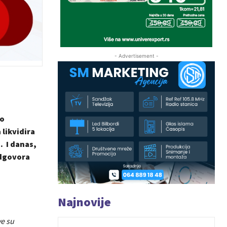
- Advertisement -
po
likvidira
. I danas,
odgovora
Najnovije
ve su