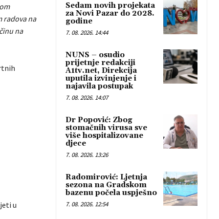
Sedam novih projekata
kom
za Novi Pazar do 2028.
m radova na
godine
očinu na
7. 08. 2026. 14:44
NUNS – osudio
prijetnje redakciji
rtnih
A1tv.net, Direkcija
uputila izvinjenje i
najavila postupak
7. 08. 2026. 14:07
Dr Popović: Zbog
stomačnih virusa sve
više hospitalizovane
djece
7. 08. 2026. 13:26
Radomirović: Ljetnja
sezona na Gradskom
bazenu počela uspješno
7. 08. 2026. 12:54
jeti u