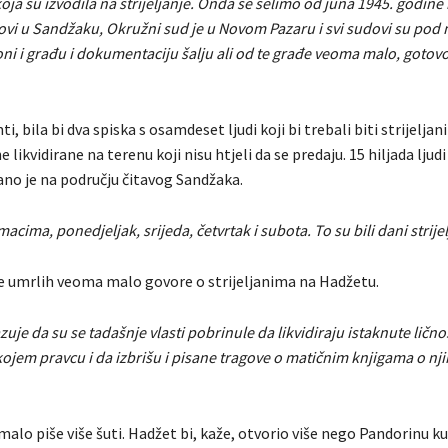
koja su izvodila na strijeljanje. Onda se selimo od juna 1945. godine
ovi u Sandžaku, Okružni sud je u Novom Pazaru i svi sudovi su pod
oni i građu i dokumentaciju šalju ali od te građe veoma malo, gotovo
i, bila bi dva spiska s osamdeset ljudi koji bi trebali biti strijelja
e likvidirane na terenu koji nisu htjeli da se predaju. 15 hiljada ljudi
jano je na području čitavog Sandžaka.
acima, ponedjeljak, srijeda, četvrtak i subota. To su bili dani strijel
e umrlih veoma malo govore o strijeljanima na Hadžetu.
je da su se tadašnje vlasti pobrinule da likvidiraju istaknute ličn
kojem pravcu i da izbrišu i pisane tragove o matičnim knjigama o nji
alo piše više šuti. Hadžet bi, kaže, otvorio više nego Pandorinu kut