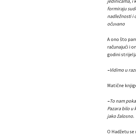
jedinicama, i 
formiraju sud
nadležnosti i 
očuvano
A ono što pamt
računajući i on
godini strijel
–
Vidimo u razm
Matične knjig
–
To nam pokazu
Pazara bilo u 
jako žalosno.
O Hadžetu se m