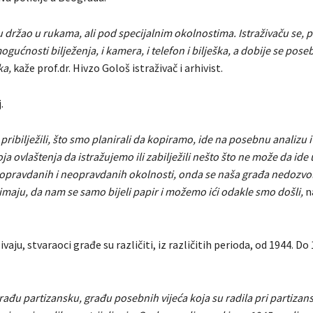
 držao u rukama, ali pod specijalnim okolnostima. Istraživaču se, p
ućnosti bilježenja, i kamera, i telefon i bilješka, a dobije se poseb
ka,
kaže prof.dr. Hivzo Gološ istraživač i arhivist.
.
ribilježili, što smo planirali da kopiramo, ide na posebnu analizu 
oja ovlaštenja da istražujemo ili zabilježili nešto što ne može da ide 
 opravdanih i neopravdanih okolnosti, onda se naša građa nedozvolj
maju, da nam se samo bijeli papir i možemo ići odakle smo došli,
na
ivaju, stvaraoci građe su različiti, iz različitih perioda, od 1944. Do
rađu partizansku, građu posebnih vijeća koja su radila pri partizan