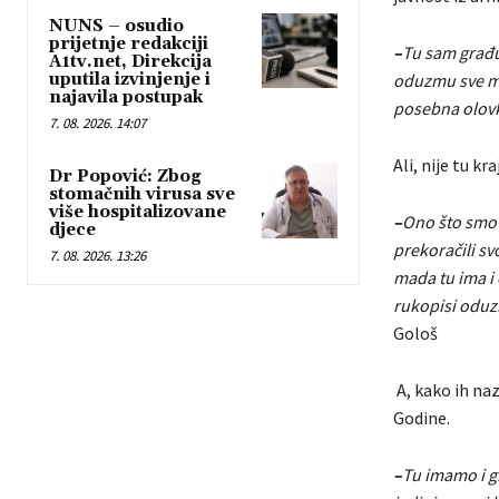
NUNS – osudio
prijetnje redakciji
–
Tu sam građu
A1tv.net, Direkcija
uputila izvinjenje i
oduzmu sve mog
najavila postupak
posebna olov
7. 08. 2026. 14:07
Ali, nije tu kraj
Dr Popović: Zbog
stomačnih virusa sve
više hospitalizovane
–
Ono što smo p
djece
prekoračili sv
7. 08. 2026. 13:26
mada tu ima i
rukopisi oduzi
Gološ
A, kako ih naz
Godine.
–
Tu imamo i g