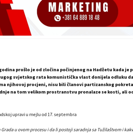
dina prošlo je od zločina počinjenog na Hadžetu kada je 
ugog svjetskog rata komunistička vlast donijela odluku da 
ema njihovoj procjeni, nisu bili članovi partizanskog pokreta
dnje na tom velikom prostranstvu pronalaze se kosti, ali 
adskoj upravi u mejlu od 17. septembra
 Grada u ovom procesu i da li postoji saradnja sa Tužilaštvom i kak