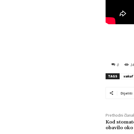
0
14
TAGS
vakuf
Dijeliti
Prethodni člana
Kod stomato
obavilo oko 