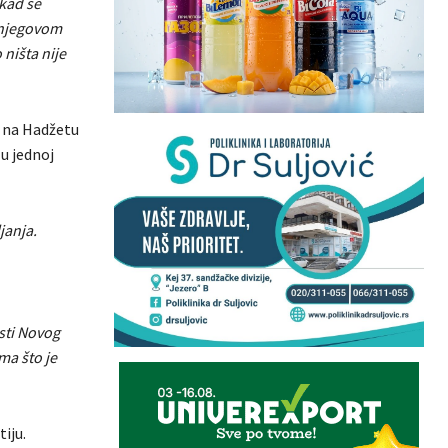
 kad se
 njegovom
 ništa nije
ni na Hadžetu
 u jednoj
janja.
osti Novog
ma što je
iju.