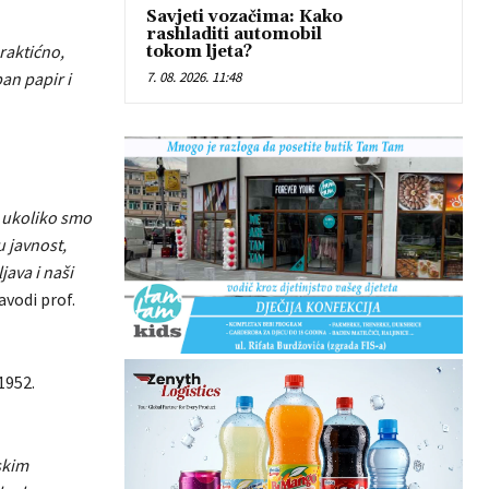
Savjeti vozačima: Kako
rashladiti automobil
raktićno,
tokom ljeta?
7. 08. 2026. 11:48
an papir i
i ukoliko smo
u javnost,
ava i naši
vodi prof.
 1952.
skim