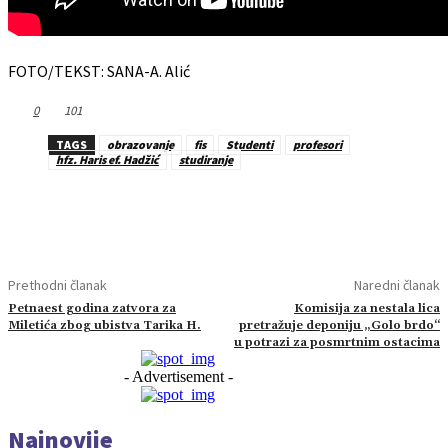
FOTO/TEKST: SANA-A. Alić
0
101
TAGS
obrazovanje
fis
Studenti
profesori
hfz. Haris ef. Hadžić
studiranje
Prethodni članak
Naredni članak
Petnaest godina zatvora za
Komisija za nestala lica
Miletića zbog ubistva Tarika H.
pretražuje deponiju „Golo brdo“
u potrazi za posmrtnim ostacima
- Advertisement -
Najnovije