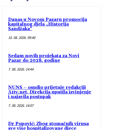
Danas u Novom Pazaru promocija
kapitalnog djela „Historija
Sandžaka“
10. 08. 2026. 09:40
Sedam novih projekata za Novi
Pazar do 2028. godine
7. 08. 2026. 14:44
NUNS – osudio prijetnje redakciji
A1tv.net, Direkcija uputila izvinjenje
i najavila postupak
7. 08. 2026. 14:07
Dr Popović: Zbog stomačnih virusa
sve više hospitalizovane djece