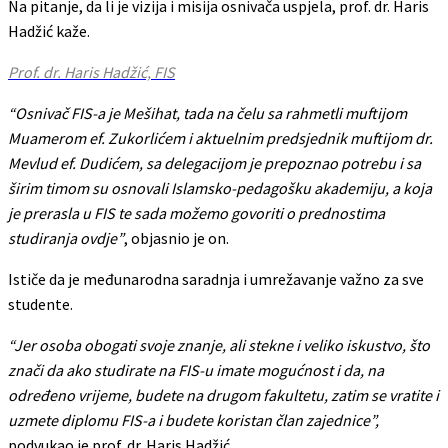
Na pitanje, da li je vizija i misija osnivača uspjela, prof. dr. Haris
Hadžić kaže.
Prof. dr. Haris Hadžić, FIS
“Osnivač FIS-a je Mešihat, tada na čelu sa rahmetli muftijom
Muamerom ef. Zukorlićem i aktuelnim predsjednik muftijom dr.
Mevlud ef. Dudićem, sa delegacijom je prepoznao potrebu i sa
širim timom su osnovali Islamsko-pedagošku akademiju, a koja
je prerasla u FIS te sada možemo govoriti o prednostima
studiranja ovdje”
, objasnio je on.
Ističe da je međunarodna saradnja i umrežavanje važno za sve
studente.
“Jer osoba obogati svoje znanje, ali stekne i veliko iskustvo, što
znači da ako studirate na FIS-u imate mogućnost i da, na
određeno vrijeme, budete na drugom fakultetu, zatim se vratite i
uzmete diplomu FIS-a i budete koristan član zajednice”,
podvukao je prof. dr. Haris Hadžić.