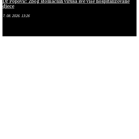
Dr Popović: Zbog stomačnih virusa sve više hospitalizovane
djece
7. 08. 2026. 13:26