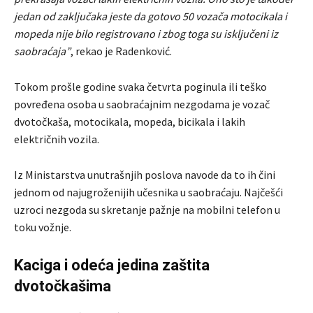
jedan od zaključaka jeste da gotovo 50 vozača motocikala i
mopeda nije bilo registrovano i zbog toga su isključeni iz
saobraćaja”
, rekao je Radenković.
Tokom prošle godine svaka četvrta poginula ili teško
povređena osoba u saobraćajnim nezgodama je vozač
dvotočkaša, motocikala, mopeda, bicikala i lakih
električnih vozila.
Iz Ministarstva unutrašnjih poslova navode da to ih čini
jednom od najugroženijih učesnika u saobraćaju. Najčešći
uzroci nezgoda su skretanje pažnje na mobilni telefon u
toku vožnje.
Kaciga i odeća jedina zaštita
dvotočkašima