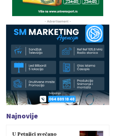
- Advertisement -
Najnovije
U Petnjici svečano