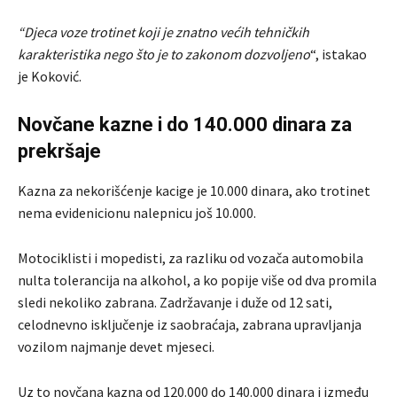
“Djeca voze trotinet koji je znatno većih tehničkih
karakteristika nego što je to zakonom dozvoljeno
“, istakao
je Koković.
Novčane kazne i do 140.000 dinara za
prekršaje
Kazna za nekorišćenje kacige je 10.000 dinara, ako trotinet
nema evidenicionu nalepnicu još 10.000.
Motociklisti i mopedisti, za razliku od vozača automobila
nulta tolerancija na alkohol, a ko popije više od dva promila
sledi nekoliko zabrana. Zadržavanje i duže od 12 sati,
celodnevno isključenje iz saobraćaja, zabrana upravljanja
vozilom najmanje devet mjeseci.
Uz to novčana kazna od 120.000 do 140.000 dinara i između