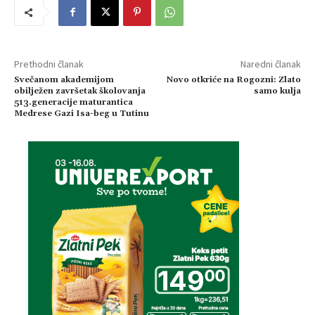
Prethodni članak
Naredni članak
Svečanom akademijom
Novo otkriće na Rogozni: Zlato
obilježen završetak školovanja
samo kulja
513.generacije maturantica
Medrese Gazi Isa-beg u Tutinu