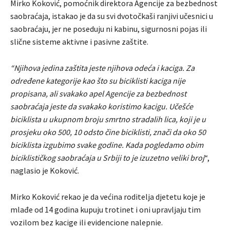
Mirko Koković, pomoćnik direktora Agencije za bezbednost
saobraćaja, istakao je da su svi dvotočkaši ranjivi učesnici u
saobraćaju, jer ne poseduju ni kabinu, sigurnosni pojas ili
slične sisteme aktivne i pasivne zaštite.
“Njihova jedina zaštita jeste njihova odeća i kaciga. Za
određene kategorije kao što su biciklisti kaciga nije
propisana, ali svakako apel Agencije za bezbednost
saobraćaja jeste da svakako koristimo kacigu. Učešće
biciklista u ukupnom broju smrtno stradalih lica, koji je u
prosjeku oko 500, 10 odsto čine biciklisti, znači da oko 50
biciklista izgubimo svake godine. Kada pogledamo obim
biciklističkog saobraćaja u Srbiji to je izuzetno veliki broj
“,
naglasio je Koković.
Mirko Koković rekao je da većina roditelja djetetu koje je
mlađe od 14 godina kupuju trotinet i oni upravljaju tim
vozilom bez kacige ili evidencione nalepnie.