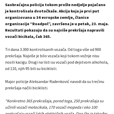
Saobraćajna policija tokom prošle nedjelje pojačano
je kontrolisala dvotočkaše. Akcija koja je prvi put
organizovana u 34 evropske zemlje, članice
organizacije “Roadpol”, završena je u petak, 23. maja.
Rezultati pokazuju da su najviše prekršaja napravili
vozači bicikala, čak 365.
Tri dana 3.300 kontrolisanih vozača. Od toga više od 900
prekršaja. Najviše je bilo vozača koji tokom vožnje nisu
nosili kacigu. Drugi na listi su vozači pod dejstvom alkohola,
od 110, njih 95 bili su biciklisti.
Major policije Aleksandar Radenković navodi da su trećinu
prekršaja načili biciklisti.
“Konkretno 365 prekrašaja, pored toga, 250 prekrašaja su
učinili vozači motocikala, 170 vozači mopeda i oko 100
prekrašaja vozači lakih električnih vozila. Ono što je također