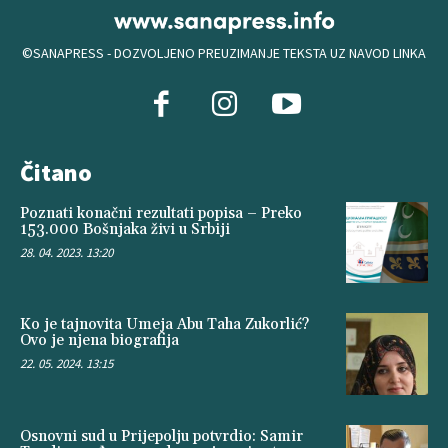
©SANAPRESS - DOZVOLJENO PREUZIMANJE TEKSTA UZ NAVOD LINKA
Čitano
Poznati konačni rezultati popisa – Preko
153.000 Bošnjaka živi u Srbiji
28. 04. 2023. 13:20
Ko je tajnovita Umeja Abu Taha Zukorlić?
Ovo je njena biografija
22. 05. 2024. 13:15
Osnovni sud u Prijepolju potvrdio: Samir