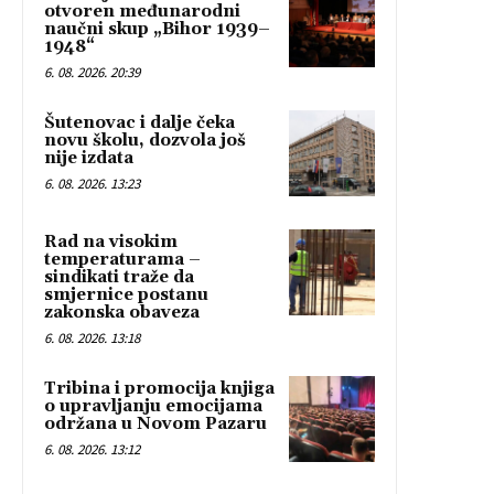
otvoren međunarodni
naučni skup „Bihor 1939–
1948“
6. 08. 2026. 20:39
Šutenovac i dalje čeka
novu školu, dozvola još
nije izdata
6. 08. 2026. 13:23
Rad na visokim
temperaturama –
sindikati traže da
smjernice postanu
zakonska obaveza
6. 08. 2026. 13:18
Tribina i promocija knjiga
o upravljanju emocijama
održana u Novom Pazaru
6. 08. 2026. 13:12