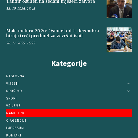
Tandir osuđen na sedam mjeseci zatvora
13. 10. 2025. 16:45
Mala matura 2026: Osmaci od 1. decembra
biraju treći predmet za završni ispit
28. 11. 2025. 15:22
Kategorije
NASLOVNA
VIJESTI
DRUŠTVO
SPORT
VRIJEME
MARKETING
O AGENCIJI
IMPRESUM
KONTAKT