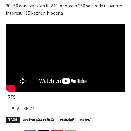
30 i 60 dana zatvora ili 240, odnosno 360 sati rada u javnom
interesu i 15 kaznenih poena.
RTS
0
74
TAGS
saobraćajna policija
prekršaji
motori