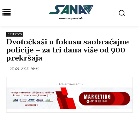
DRUŠTVO
Dvotočkaši u fokusu saobraćajne
policije – za tri dana više od 900
prekršaja
27. 05. 2025. 10:06
- Advertisement -