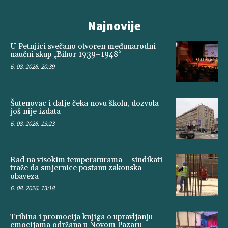
Najnovije
U Petnjici svečano otvoren međunarodni
naučni skup „Bihor 1939–1948“
6. 08. 2026. 20:39
Šutenovac i dalje čeka novu školu, dozvola
još nije izdata
6. 08. 2026. 13:23
Rad na visokim temperaturama – sindikati
traže da smjernice postanu zakonska
obaveza
6. 08. 2026. 13:18
Tribina i promocija knjiga o upravljanju
emocijama održana u Novom Pazaru