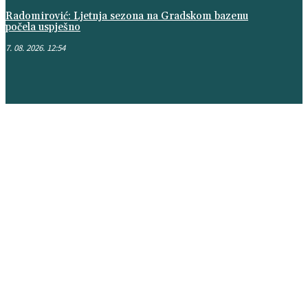
Radomirović: Ljetnja sezona na Gradskom bazenu
počela uspješno
7. 08. 2026. 12:54