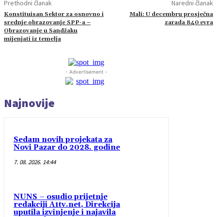
Prethodni članak
Naredni članak
Konstituisan Sektor za osnovno i
Mali: U decembru prosječna
srednje obrazovanje SPP-a –
zarada 840 evra
Obrazovanje u Sandžaku
mijenjati iz temelja
- Advertisement -
Najnovije
Sedam novih projekata za
Novi Pazar do 2028. godine
7. 08. 2026. 14:44
NUNS – osudio prijetnje
redakciji A1tv.net, Direkcija
uputila izvinjenje i najavila