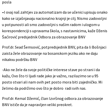
posla
–
I ovaj naš zahtjev za automatizam da se učenici upisuju onako
kako se izjašnjavaju nacionalno krajnji je cilj. Nismo zadovoljni
u potpunosti ali smo zadovoljni s našim radom i ulogom u
korespondenciji s upravama škola, s nastavnicima, kaže Dženis
Šaćirović predsjednik Odbora za obrazovanje BNV
Prof.dr. Sead Šemsović, potpredsjednik BNV, pita da li Bošnjaci
zaista žele obrazovanje na bosanskom jeziku ako ne daju
nikakvu podršku BNV
-Ako ne žele da svoje političke interese stave po strani i da
kažu, Ovo što ti ljudi rade jako je važno, razilazimo se u 95
posto stvari ali nam ovih pet posto mora biti zajedničko. Mi
želimo da podržimo ovo što je dobro radi svih nas.
Prof.dr. Kemal Džemić, član Izvršnog odbora za obrazovanje
BNV ističe da je napravljen veliki preokret.