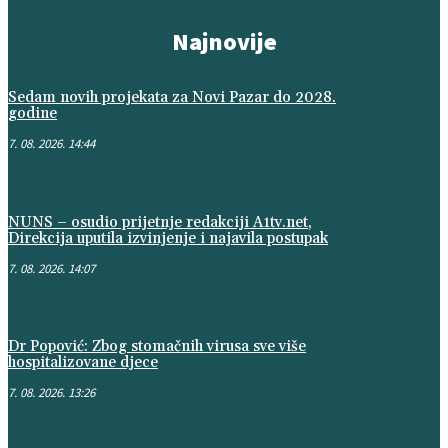
Najnovije
Sedam novih projekata za Novi Pazar do 2028.
godine
7. 08. 2026. 14:44
NUNS – osudio prijetnje redakciji A1tv.net,
Direkcija uputila izvinjenje i najavila postupak
7. 08. 2026. 14:07
Dr Popović: Zbog stomačnih virusa sve više
hospitalizovane djece
7. 08. 2026. 13:26