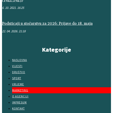
(1941-1945)
6. 10. 2021. 16:25
Podsticaji u stočarstvu za 2026: Prijave do 18. maja
22. 04. 2026. 21:18
Kategorije
NASLOVNA
VIJESTI
DRUŠTVO
SPORT
VRIJEME
MARKETING
O AGENCIJI
IMPRESUM
KONTAKT