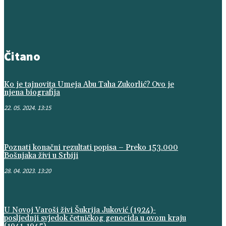
Čitano
Ko je tajnovita Umeja Abu Taha Zukorlić? Ovo je
njena biografija
22. 05. 2024. 13:15
Poznati konačni rezultati popisa – Preko 153.000
Bošnjaka živi u Srbiji
28. 04. 2023. 13:20
U Novoj Varoši živi Šukrija Juković (1924)-
posljednji svjedok četničkog genocida u ovom kraju