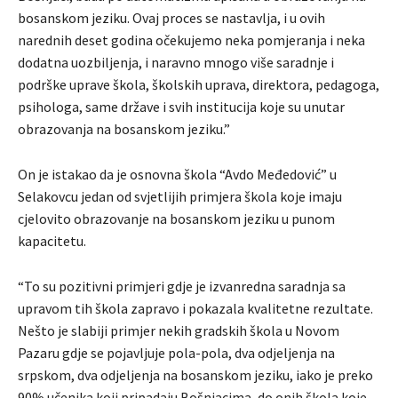
bosanskom jeziku. Ovaj proces se nastavlja, i u ovih
narednih deset godina očekujemo neka pomjeranja i neka
dodatna uozbiljenja, i naravno mnogo više saradnje i
podrške uprave škola, školskih uprava, direktora, pedagoga,
psihologa, same države i svih institucija koje su unutar
obrazovanja na bosanskom jeziku.”
On je istakao da je osnovna škola “Avdo Međedović” u
Selakovcu jedan od svjetlijih primjera škola koje imaju
cjelovito obrazovanje na bosanskom jeziku u punom
kapacitetu.
“To su pozitivni primjeri gdje je izvanredna saradnja sa
upravom tih škola zapravo i pokazala kvalitetne rezultate.
Nešto je slabiji primjer nekih gradskih škola u Novom
Pazaru gdje se pojavljuje pola-pola, dva odjeljenja na
srpskom, dva odjeljenja na bosanskom jeziku, iako je preko
90% učenika koji pripadaju Bošnjacima, do onih škola koje