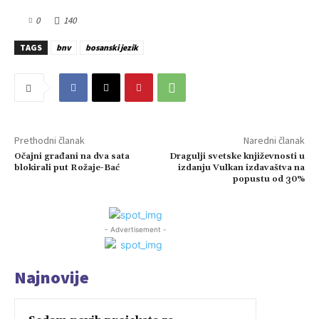
0
140
TAGS
bnv
bosanski jezik
Prethodni članak
Naredni članak
Očajni građani na dva sata
Dragulji svetske književnosti u
blokirali put Rožaje-Bać
izdanju Vulkan izdavaštva na
popustu od 30%
- Advertisement -
Najnovije