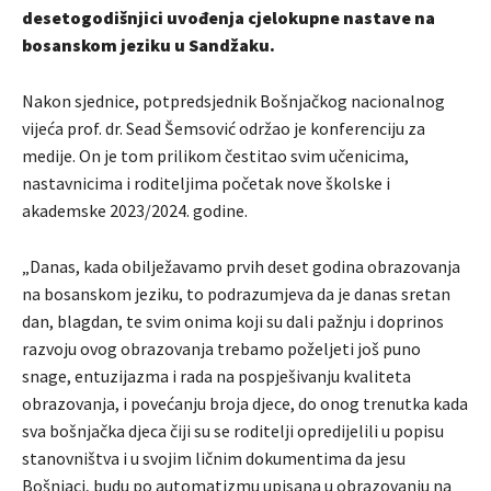
desetogodišnjici uvođenja cjelokupne nastave na
bosanskom jeziku u Sandžaku.
Nakon sjednice, potpredsjednik Bošnjačkog nacionalnog
vijeća prof. dr. Sead Šemsović održao je konferenciju za
medije. On je tom prilikom čestitao svim učenicima,
nastavnicima i roditeljima početak nove školske i
akademske 2023/2024. godine.
„Danas, kada obilježavamo prvih deset godina obrazovanja
na bosanskom jeziku, to podrazumjeva da je danas sretan
dan, blagdan, te svim onima koji su dali pažnju i doprinos
razvoju ovog obrazovanja trebamo poželjeti još puno
snage, entuzijazma i rada na pospješivanju kvaliteta
obrazovanja, i povećanju broja djece, do onog trenutka kada
sva bošnjačka djeca čiji su se roditelji opredijelili u popisu
stanovništva i u svojim ličnim dokumentima da jesu
Bošnjaci, budu po automatizmu upisana u obrazovanju na