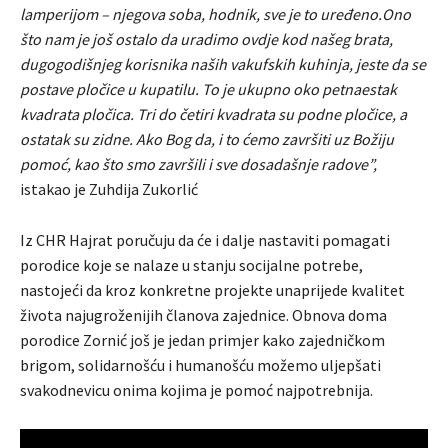
lamperijom – njegova soba, hodnik, sve je to uređeno.Ono
što nam je još ostalo da uradimo ovdje kod našeg brata,
dugogodišnjeg korisnika naših vakufskih kuhinja, jeste da se
postave pločice u kupatilu. To je ukupno oko petnaestak
kvadrata pločica. Tri do četiri kvadrata su podne pločice, a
ostatak su zidne. Ako Bog da, i to ćemo završiti uz Božiju
pomoć, kao što smo završili i sve dosadašnje radove”,
istakao je Zuhdija Zukorlić
Iz CHR Hajrat poručuju da će i dalje nastaviti pomagati
porodice koje se nalaze u stanju socijalne potrebe,
nastojeći da kroz konkretne projekte unaprijede kvalitet
života najugroženijih članova zajednice. Obnova doma
porodice Zornić još je jedan primjer kako zajedničkom
brigom, solidarnošću i humanošću možemo uljepšati
svakodnevicu onima kojima je pomoć najpotrebnija.