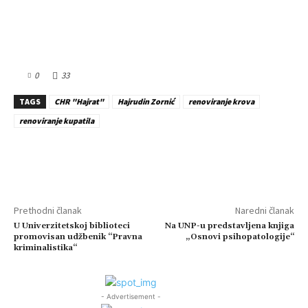
0
33
TAGS
CHR "Hajrat"
Hajrudin Zornić
renoviranje krova
renoviranje kupatila
Prethodni članak
Naredni članak
U Univerzitetskoj biblioteci
Na UNP-u predstavljena knjiga
promovisan udžbenik “Pravna
„Osnovi psihopatologije“
kriminalistika“
- Advertisement -