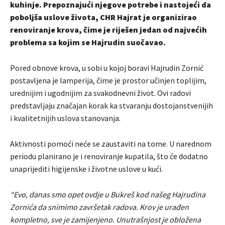
kuhinje. Prepoznajući njegove potrebe i nastojeći da
poboljša uslove života, CHR Hajrat je organizirao
renoviranje krova, čime je riješen jedan od najvećih
problema sa kojim se Hajrudin suočavao.
Pored obnove krova, u sobi u kojoj boravi Hajrudin Zornić
postavljena je lamperija, čime je prostor učinjen toplijim,
urednijim i ugodnijim za svakodnevni život. Ovi radovi
predstavljaju značajan korak ka stvaranju dostojanstvenijih
i kvalitetnijih uslova stanovanja.
Aktivnosti pomoći neće se zaustaviti na tome. U narednom
periodu planirano je i renoviranje kupatila, što će dodatno
unaprijediti higijenske i životne uslove u kući.
“Evo, danas smo opet ovdje u Bukreš kod našeg Hajrudina
Zornića da snimimo završetak radova. Krov je urađen
kompletno, sve je zamijenjeno. Unutrašnjost je obložena