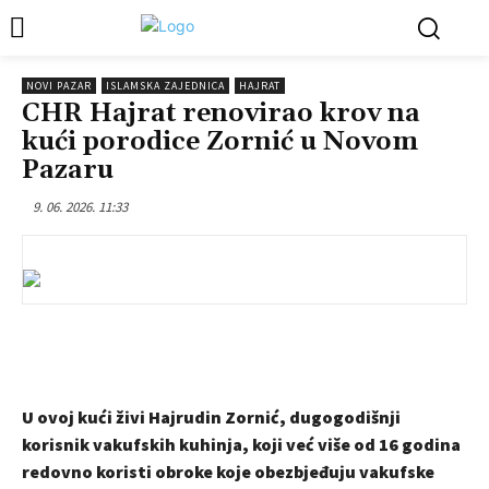
NOVI PAZAR
ISLAMSKA ZAJEDNICA
HAJRAT
CHR Hajrat renovirao krov na
kući porodice Zornić u Novom
Pazaru
9. 06. 2026. 11:33
U ovoj kući živi Hajrudin Zornić, dugogodišnji
korisnik vakufskih kuhinja, koji već više od 16 godina
redovno koristi obroke koje obezbjeđuju vakufske