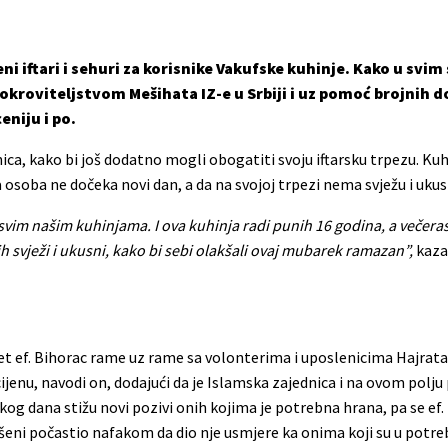
jeni iftari i sehuri za korisnike Vakufske kuhinje. Kako u sv
pokroviteljstvom Mešihata IZ-e u Srbiji i uz pomoć brojnih 
eniju i po.
nica, kako bi još dodatno mogli obogatiti svoju iftarsku trpezu. Ku
a osoba ne dočeka novi dan, a da na svojoj trpezi nema svježu i uku
u svim našim kuhinjama. I ova kuhinja radi punih 16 godina, a večer
ih svježi i ukusni, kako bi sebi olakšali ovaj mubarek ramazan”,
kaza
t ef. Bihorac rame uz rame sa volonterima i uposlenicima Hajrata 
ijenu, navodi on, dodajući da je Islamska zajednica i na ovom polju
kog dana stižu novi pozivi onih kojima je potrebna hrana, pa se ef.
šeni počastio nafakom da dio nje usmjere ka onima koji su u potreb