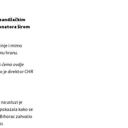
im sandžačkim
donatora širom
hinje i mimo
snu hranu.
as ćemo ovdje
o je direktor CHR
na usluzi je
 pokazala kako se
 Bihorac zahvalio
i.