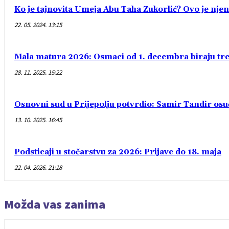
Ko je tajnovita Umeja Abu Taha Zukorlić? Ovo je njen
22. 05. 2024. 13:15
Mala matura 2026: Osmaci od 1. decembra biraju treć
28. 11. 2025. 15:22
Osnovni sud u Prijepolju potvrdio: Samir Tandir os
13. 10. 2025. 16:45
Podsticaji u stočarstvu za 2026: Prijave do 18. maja
22. 04. 2026. 21:18
Možda vas zanima