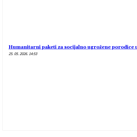
Humanitarni paketi za socijalno ugrožene porodice
25. 05. 2026. 14:53