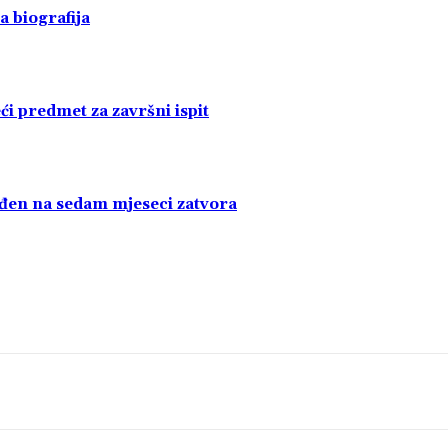
a biografija
i predmet za završni ispit
uđen na sedam mjeseci zatvora