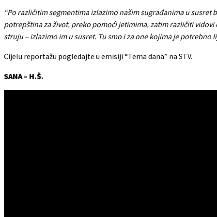
“Po različitim segmentima izlazimo našim sugrađanima u susret bil
potrepština za život, preko pomoći jetimima, zatim različiti vidovi 
struju – izlazimo im u susret. Tu smo i za one kojima je potrebno lije
Cijelu reportažu pogledajte u emisiji “Tema dana” na STV.
SANA – H.Š.