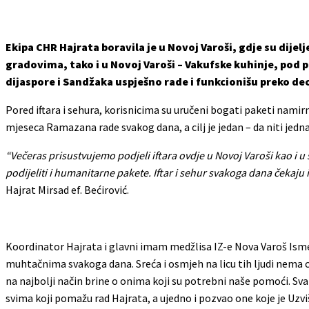
Ekipa CHR Hajrata boravila je u Novoj Varoši, gdje su dijel
gradovima, tako i u Novoj Varoši – Vakufske kuhinje, pod 
dijaspore i Sandžaka uspješno rade i funkcionišu preko dec
Pored iftara i sehura, korisnicima su uručeni bogati paketi namir
mjeseca Ramazana rade svakog dana, a cilj je jedan – da niti jedn
“Večeras prisustvujemo podjeli iftara ovdje u Novoj Varoši kao i 
podijeliti i humanitarne pakete. Iftar i sehur svakoga dana čekaju 
Hajrat Mirsad ef. Bećirović.
Koordinator Hajrata i glavni imam medžlisa IZ-e Nova Varoš Isme
muhtačnima svakoga dana. Sreća i osmjeh na licu tih ljudi nema c
na najbolji način brine o onima koji su potrebni naše pomoći. Sva
svima koji pomažu rad Hajrata, a ujedno i pozvao one koje je Uzvi