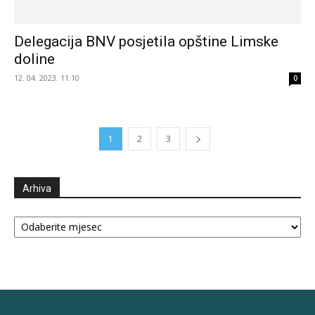
Delegacija BNV posjetila opštine Limske
doline
12. 04. 2023. 11:10
0
1
2
3
Arhiva
Arhiva