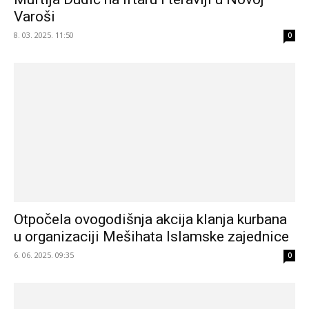
Varoši
8. 03. 2025. 11:50
0
Otpočela ovogodišnja akcija klanja kurbana
u organizaciji Mešihata Islamske zajednice
6. 06. 2025. 09:35
0