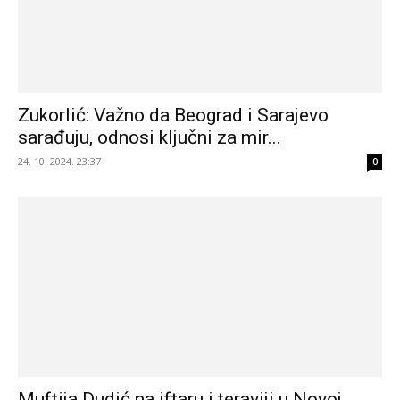
Zukorlić: Važno da Beograd i Sarajevo
sarađuju, odnosi ključni za mir...
24. 10. 2024. 23:37
0
Muftija Dudić na iftaru i teraviji u Novoj