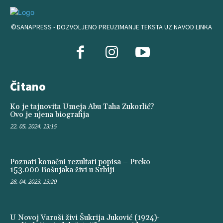
©SANAPRESS - DOZVOLJENO PREUZIMANJE TEKSTA UZ NAVOD LINKA
Čitano
Ko je tajnovita Umeja Abu Taha Zukorlić?
Ovo je njena biografija
22. 05. 2024. 13:15
Poznati konačni rezultati popisa – Preko
153.000 Bošnjaka živi u Srbiji
28. 04. 2023. 13:20
U Novoj Varoši živi Šukrija Juković (1924)-