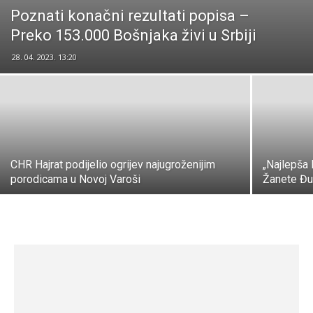
Poznati konačni rezultati popisa –
Preko 153.000 Bošnjaka živi u Srbiji
28. 04. 2023. 13:20
CHR Hajrat podijelio ogrijev najugroženijim
„Najlepša 
porodicama u Novoj Varoši
Žanete Đuk