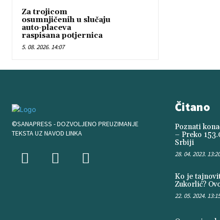
Za trojicom
osumnjičenih u slučaju
auto-placeva
raspisana potjernica
5. 08. 2026. 14:07
Čitano
©SANAPRESS - DOZVOLJENO PREUZIMANJE
Poznati konač
TEKSTA UZ NAVOD LINKA
– Preko 153.
Srbiji
28. 04. 2023. 13:2
Ko je tajnov
Zukorlić? Ovo
22. 05. 2024. 13:1