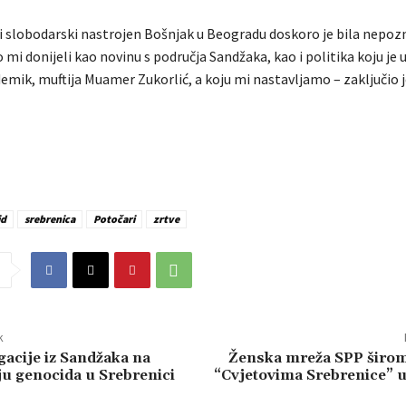
i slobodarski nastrojen Bošnjak u Beogradu doskoro je bila nepozna
mi donijeli kao novinu s područja Sandžaka, kao i politika koju je
emik, muftija Muamer Zukorlić, a koju mi nastavljamo – zaključio j
id
srebrenica
Potočari
zrtve
k
gacije iz Sandžaka na
Ženska mreža SPP širo
ju genocida u Srebrenici
“Cvjetovima Srebrenice” u