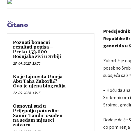
Čitano
Predsjednik 
Republike Sr
Poznati konačni
genocida u S
rezultati popisa –
Preko 153.000
Bošnjaka živi u Srbiji
Zukorlić je na
28. 04. 2023. 13:20
posebno Srebre
suosjeća sa ž
Ko je tajnovita Umeja
Abu Taha Zukorlić?
Ovo je njena biografija
– Hoću da znat
22. 05. 2024. 13:15
Srebrenicom i
Srbima, gradi
Osnovni sud u
Prijepolju potvrdio:
Samir Tandir osuđen
Dodaje da će 
na sedam mjeseci
zatvora
do pomirenja 