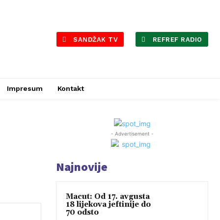
SANDŽAK TV
REFREF RADIO
Impresum
Kontakt
- Advertisement -
Najnovije
Macut: Od 17. avgusta
18 lijekova jeftinije do
70 odsto