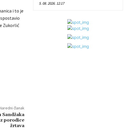
5. 08. 2026. 12:17
nica i to je
 uspostavio
e Zukorlić
Naredni članak
m Sandžaka
z porodice
žrtava