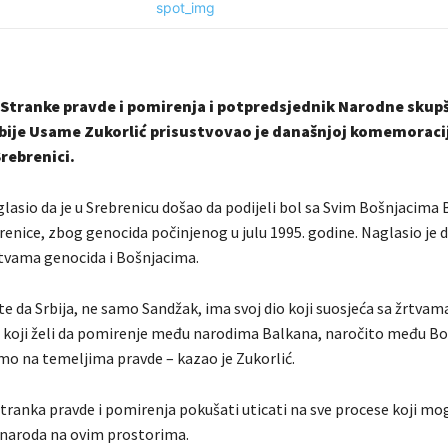
Stranke pravde i pomirenja i potpredsjednik Narodne skup
bije Usame Zukorlić prisustvovao je današnjoj komemoraci
rebrenici.
glasio da je u Srebrenicu došao da podijeli bol sa Svim Bošnjacima 
nice, zbog genocida počinjenog u julu 1995. godine. Naglasio je da
rtvama genocida i Bošnjacima.
e da Srbija, ne samo Sandžak, ima svoj dio koji suosjeća sa žrtvama
 koji želi da pomirenje među narodima Balkana, naročito među Bo
mo na temeljima pravde – kazao je Zukorlić.
Stranka pravde i pomirenja pokušati uticati na sve procese koji mo
naroda na ovim prostorima.