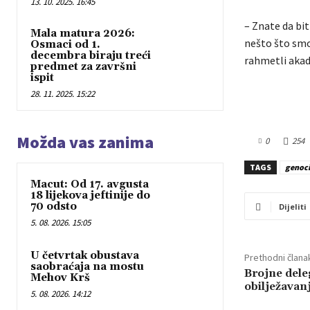
13. 10. 2025. 16:45
– Znate da bit
Mala matura 2026:
nešto što smo 
Osmaci od 1.
decembra biraju treći
rahmetli akad
predmet za završni
ispit
28. 11. 2025. 15:22
Možda vas zanima
0
254
TAGS
genoc
Macut: Od 17. avgusta
18 lijekova jeftinije do
70 odsto
Dijeliti
5. 08. 2026. 15:05
U četvrtak obustava
Prethodni člana
saobraćaja na mostu
Brojne dele
Mehov Krš
obilježavan
5. 08. 2026. 14:12