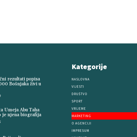
Kategorije
ni rezultati popisa
NASLOVNA
000 Bošnjaka živi u
VIJESTI
DRUŠTVO
0
SPORT
VRIJEME
ita Umeja Abu Taha
 je njena biografija
MARKETING
5
O AGENCIJI
IMPRESUM