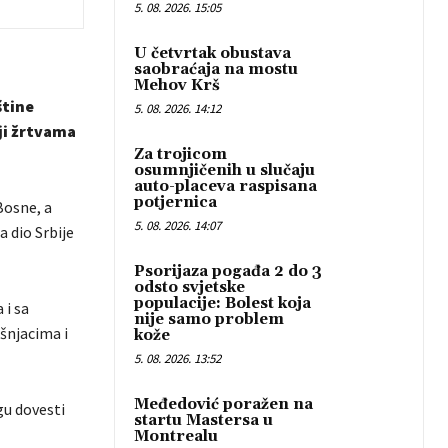
5. 08. 2026. 15:05
U četvrtak obustava
saobraćaja na mostu
Mehov Krš
štine
5. 08. 2026. 14:12
ji žrtvama
Za trojicom
osumnjičenih u slučaju
auto-placeva raspisana
potjernica
Bosne, a
5. 08. 2026. 14:07
 dio Srbije
Psorijaza pogađa 2 do 3
odsto svjetske
populacije: Bolest koja
 i sa
nije samo problem
šnjacima i
kože
5. 08. 2026. 13:52
Međedović poražen na
gu dovesti
startu Mastersa u
Montrealu