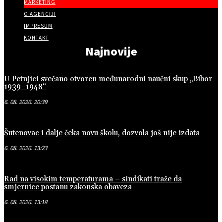
MARKETING
O AGENCIJI
IMPRESUM
KONTAKT
Najnovije
U Petnjici svečano otvoren međunarodni naučni skup „Bihor
1939–1948“
6. 08. 2026. 20:39
Šutenovac i dalje čeka novu školu, dozvola još nije izdata
6. 08. 2026. 13:23
Rad na visokim temperaturama – sindikati traže da
smjernice postanu zakonska obaveza
6. 08. 2026. 13:18