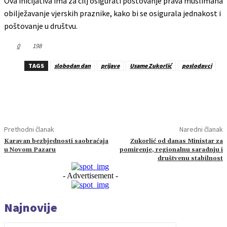
Ova inicijativa ima za cilj osigurati poštovanje prava muslimana
obilježavanje vjerskih praznike, kako bi se osigurala jednakost i
poštovanje u društvu.
0
198
TAGS
slobodan dan
prijave
Usame Zukorlić
poslodavci
Prethodni članak
Naredni članak
Karavan bezbjednosti saobraćaja
Zukorlić od danas Ministar za
u Novom Pazaru
pomirenje, regionalnu saradnju i
društvenu stabilnost
- Advertisement -
Najnovije