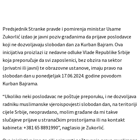
Predsjednik Stranke pravde i pomirenja ministar Usame
Zukorlić izdao je javni poziv građanima da prijave poslodavce
koji ne dozvoljavaju slobodan dan za Kurban Bajram. Ova
inicijativa proizlazi iz nedavne odluke Vlade Republike Srbije
koja preporučuje da svi zaposlenici, bez obzira na sektor
(privatni ili javni) te obrazovne ustanove, imaju pravo na
slobodan dan u ponedjeljak 17.06.2024. godine povodom
Kurban Bajrama.
“Ukoliko neki poslodavac ne poštuje preporuku, i ne dozvoljava
radniku muslimanske vjeroispovjesti slobodan dan, na teritoriji
cijele Srbije, neopravdano, molim građane da mi takve
slučajeve prijave u stranačkim prostorijama ili na kontakt
kabineta: +381 65 8891990”, naglasio je Zukorlić.