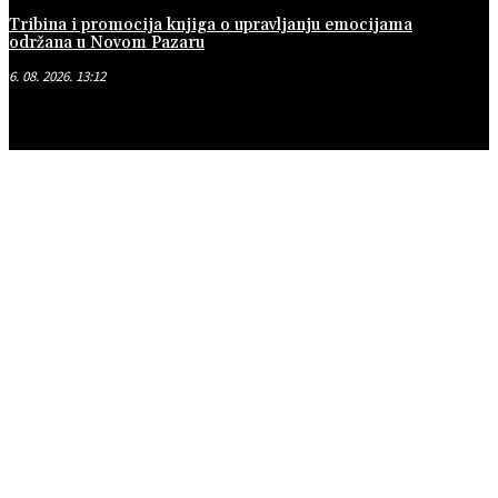
Tribina i promocija knjiga o upravljanju emocijama
održana u Novom Pazaru
6. 08. 2026. 13:12