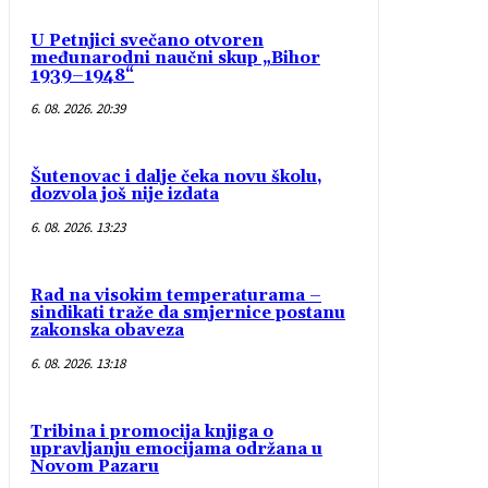
U Petnjici svečano otvoren
međunarodni naučni skup „Bihor
1939–1948“
6. 08. 2026. 20:39
Šutenovac i dalje čeka novu školu,
dozvola još nije izdata
6. 08. 2026. 13:23
Rad na visokim temperaturama –
sindikati traže da smjernice postanu
zakonska obaveza
6. 08. 2026. 13:18
Tribina i promocija knjiga o
upravljanju emocijama održana u
Novom Pazaru