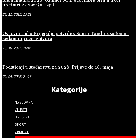
Mala matura 2026: Osmaci od 1. decembra biraju treći
predmet za završni ispit
28. 11. 2025. 15:22
Osnovni sud u Prijepolju potvrdio: Samir Tandir osuđen na
sedam mjeseci zatvora
13. 10. 2025. 16:45
Podsticaji u stočarstvu za 2026: Prijave do 18. maja
22. 04. 2026. 21:18
Kategorije
NASLOVNA
VIJESTI
DRUŠTVO
SPORT
VRIJEME