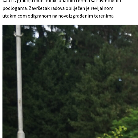
kao i izgradnju multifunkcionalnih terena sa savremenim
podlogama. Završetak radova obilježen je revijalnom
utakmicom odigranom na novoizgrađenim terenima.