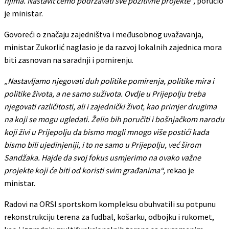
njima. Nastavit ćemo podržavati sve pozitivne projekte“,
poručio
je ministar.
Govoreći o značaju zajedništva i međusobnog uvažavanja,
ministar Zukorlić naglasio je da razvoj lokalnih zajednica mora
biti zasnovan na saradnji i pomirenju.
„Nastavljamo njegovati duh politike pomirenja, politike mira i
politike života, a ne samo suživota. Ovdje u Prijepolju treba
njegovati različitosti, ali i zajednički život, kao primjer drugima
na koji se mogu ugledati. Želio bih poručiti i bošnjačkom narodu
koji živi u Prijepolju da bismo mogli mnogo više postići kada
bismo bili ujedinjeniji, i to ne samo u Prijepolju, već širom
Sandžaka. Hajde da svoj fokus usmjerimo na ovako važne
projekte koji će biti od koristi svim građanima“,
rekao je
ministar.
Radovi na ORSI sportskom kompleksu obuhvatili su potpunu
rekonstrukciju terena za fudbal, košarku, odbojku i rukomet,