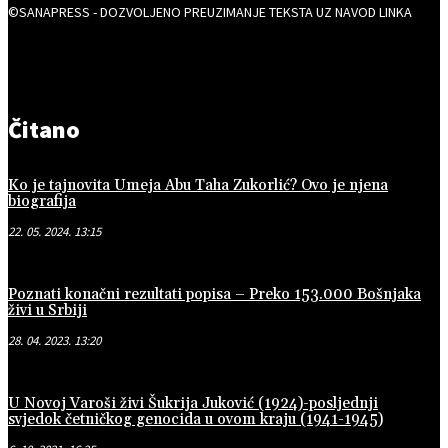
©SANAPRESS - DOZVOLJENO PREUZIMANJE TEKSTA UZ NAVOD LINKA
Čitano
Ko je tajnovita Umeja Abu Taha Zukorlić? Ovo je njena
biografija
22. 05. 2024. 13:15
Poznati konačni rezultati popisa – Preko 153.000 Bošnjaka
živi u Srbiji
28. 04. 2023. 13:20
U Novoj Varoši živi Šukrija Juković (1924)-posljednji
svjedok četničkog genocida u ovom kraju (1941-1945)