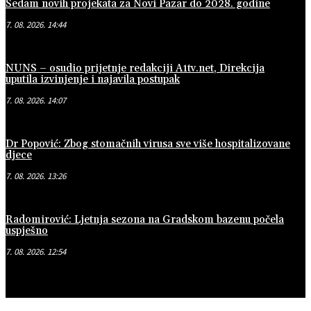
Sedam novih projekata za Novi Pazar do 2028. godine
7. 08. 2026. 14:44
NUNS – osudio prijetnje redakciji A1tv.net, Direkcija
uputila izvinjenje i najavila postupak
7. 08. 2026. 14:07
Dr Popović: Zbog stomačnih virusa sve više hospitalizovane
djece
7. 08. 2026. 13:26
Radomirović: Ljetnja sezona na Gradskom bazenu počela
uspješno
7. 08. 2026. 12:54