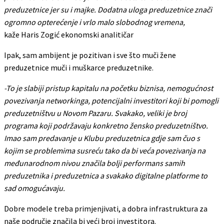
preduzetnice jer su i majke. Dodatna uloga preduzetnice znači
ogromno opterećenje i vrlo malo slobodnog vremena,
kaže Haris Zogić ekonomski analitičar
Ipak, sam ambijent je pozitivan i sve što muči žene
preduzetnice muči i muškarce preduzetnike.
-To je slabiji pristup kapitalu na početku biznisa, nemogućnost
povezivanja networkinga, potencijalni investitori koji bi pomogli
preduzetništvu u Novom Pazaru. Svakako, veliki je broj
programa koji podržavaju konkretno žensko preduzetništvo.
Imao sam predavanje u Klubu preduzetnica gdje sam čuo s
kojim se problemima susreću tako da bi veća povezivanja na
međunarodnom nivou značila bolji performans samih
preduzetnika i preduzetnica a svakako digitalne platforme to
sad omogućavaju.
Dobre modele treba primjenjivati, a dobra infrastruktura za
naše područje značila bi veći broj investitora.