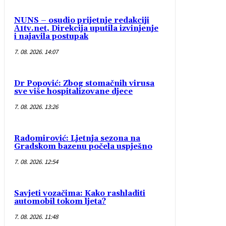
NUNS – osudio prijetnje redakciji
A1tv.net, Direkcija uputila izvinjenje
i najavila postupak
7. 08. 2026. 14:07
Dr Popović: Zbog stomačnih virusa
sve više hospitalizovane djece
7. 08. 2026. 13:26
Radomirović: Ljetnja sezona na
Gradskom bazenu počela uspješno
7. 08. 2026. 12:54
Savjeti vozačima: Kako rashladiti
automobil tokom ljeta?
7. 08. 2026. 11:48