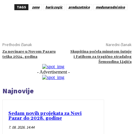
TAGS
zene
haris zogic
preduzetnice
međunarodni nivo
Prethodni članak
Naredni članak
Za novinare u Novom Pazaru
Skupština počela minutom šutnje
teška 2024. godina
i Fatihom za tragično stradalog
Šemsudina Ljajića
- Advertisement -
Najnovije
Sedam novih projekata za Novi
Pazar do 2028. godine
7. 08. 2026. 14:44