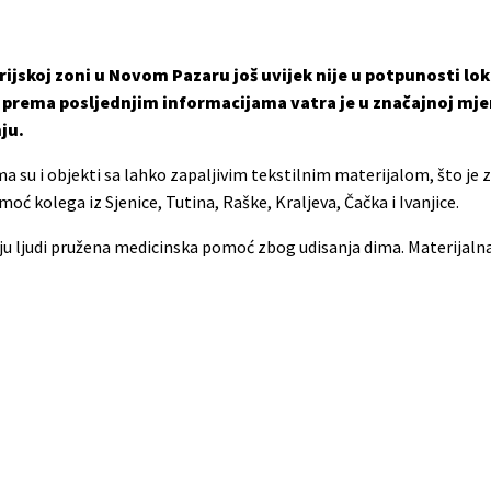
trijskoj zoni u Novom Pazaru još uvijek nije u potpunosti lo
, prema posljednjim informacijama vatra je u značajnoj mje
ju.
ma su i objekti sa lahko zapaljivim tekstilnim materijalom, što je
ć kolega iz Sjenice, Tutina, Raške, Kraljeva, Čačka i Ivanjice.
ljudi pružena medicinska pomoć zbog udisanja dima. Materijalna š