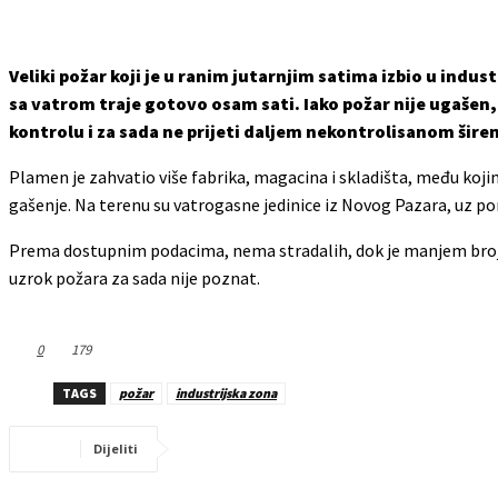
Veliki požar koji je u ranim jutarnjim satima izbio u indus
sa vatrom traje gotovo osam sati. Iako požar nije ugašen
kontrolu i za sada ne prijeti daljem nekontrolisanom širen
Plamen je zahvatio više fabrika, magacina i skladišta, među koji
gašenje. Na terenu su vatrogasne jedinice iz Novog Pazara, uz pomo
Prema dostupnim podacima, nema stradalih, dok je manjem broju 
uzrok požara za sada nije poznat.
0
179
TAGS
požar
industrijska zona
Dijeliti