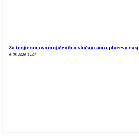
Za trojicom osumnjičenih u slučaju auto-placeva ras
5. 08. 2026. 14:07