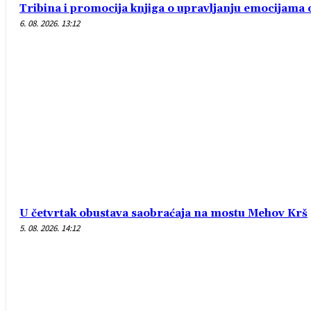
Tribina i promocija knjiga o upravljanju emocijam
6. 08. 2026. 13:12
U četvrtak obustava saobraćaja na mostu Mehov Krš
5. 08. 2026. 14:12