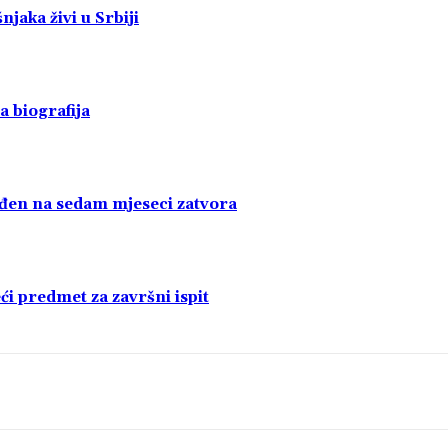
jaka živi u Srbiji
a biografija
uđen na sedam mjeseci zatvora
i predmet za završni ispit