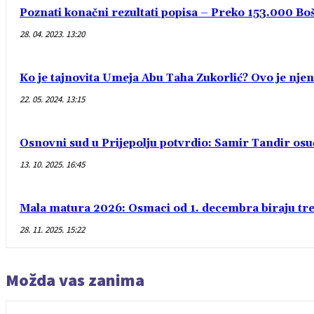
Poznati konačni rezultati popisa – Preko 153.000 Bošn
28. 04. 2023. 13:20
Ko je tajnovita Umeja Abu Taha Zukorlić? Ovo je njen
22. 05. 2024. 13:15
Osnovni sud u Prijepolju potvrdio: Samir Tandir os
13. 10. 2025. 16:45
Mala matura 2026: Osmaci od 1. decembra biraju treć
28. 11. 2025. 15:22
Možda vas zanima