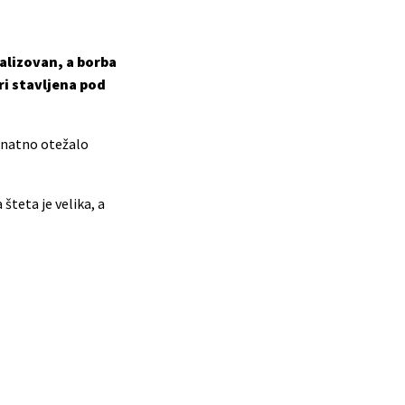
kalizovan, a borba
ri stavljena pod
 znatno otežalo
teta je velika, a