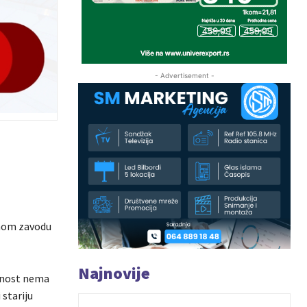
- Advertisement -
onom zavodu
Najnovije
anost nema
 stariju