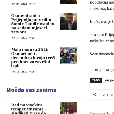
populaciju lj
22. 05. 2024. 13:15
sarkoma, kaže
Osnovni sud u
Prijepolju potvrdio:
Inače, ovo je 
Samir Tandir osuđen
na sedam mjeseci
zatvora
–
Ja sam Prijep
13. 10. 2025. 16:45
našoj bolesnoj
Mala matura 2026:
Svim davaocim
Osmaci od 1.
decembra biraju treći
predmet za završni
ispit
0
10
28. 11. 2025. 15:22
TAGS
akcija
Možda vas zanima
Dijeliti
Rad na visokim
temperaturama –
Prethodni člana
sindikati traže da