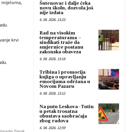
, mijeloma,
Šutenovac i dalje čeka
novu školu, dozvola još
nije izdata
6. 08. 2026. 13:23
adu.
Rad na visokim
temperaturama –
vanje krvi
sindikati traže da
smjernice postanu
zakonska obaveza
6. 08. 2026. 13:18
adu.
Tribina i promocija
knjiga o upravljanju
emocijama održana u
Novom Pazaru
6. 08. 2026. 13:12
Na putu Leskova–Tutin
u petak trosatna
obustava saobraćaja
zbog radova
6. 08. 2026. 12:59
Naredni članak