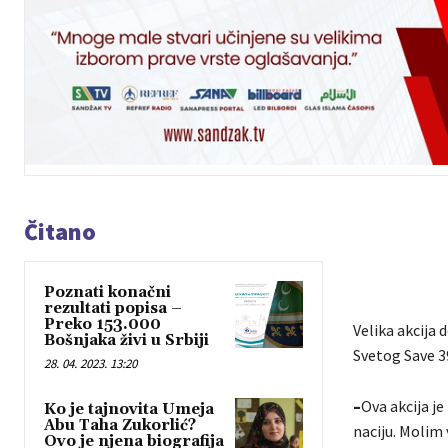
Čitano
Poznati konačni
rezultati popisa –
Preko 153.000
Velika akcija
Bošnjaka živi u Srbiji
Svetog Save 39
28. 04. 2023. 13:20
–
Ova akcija j
Ko je tajnovita Umeja
Abu Taha Zukorlić?
naciju. Molim 
Ovo je njena biografija