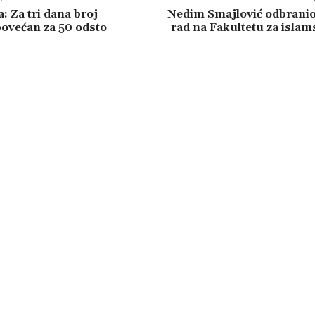
: Za tri dana broj
Nedim Smajlović odbranio
povećan za 50 odsto
rad na Fakultetu za islam