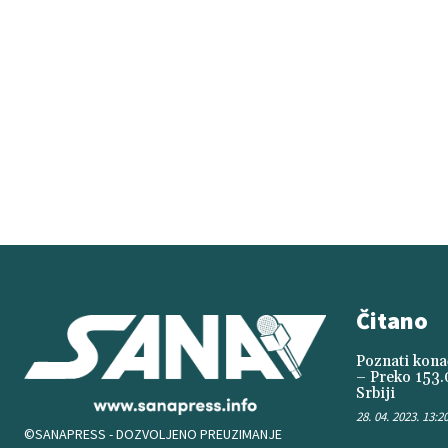
Čitano
Poznati konač
– Preko 153.
Srbiji
28. 04. 2023. 13:2
©SANAPRESS - DOZVOLJENO PREUZIMANJE