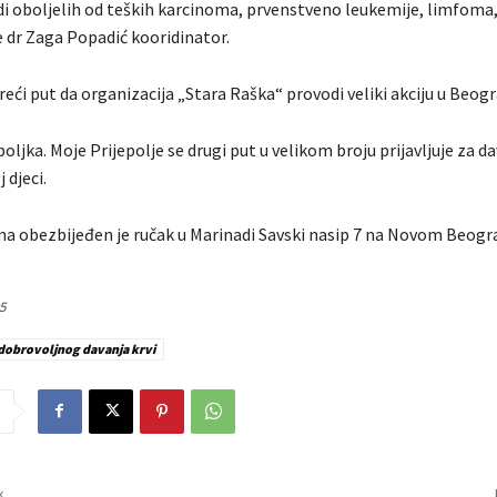
udi oboljelih od teških karcinoma, prvenstveno leukemije, limfoma
 dr Zaga Popadić kooridinator.
treći put da organizacija „Stara Raška“ provodi veliki akciju u Beogr
oljka. Moje Prijepolje se drugi put u velikom broju prijavljuje za da
 djeci.
a obezbijeđen je ručak u Marinadi Savski nasip 7 na Novom Beogr
5
 dobrovoljnog davanja krvi
k