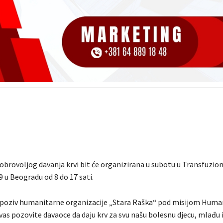
 dobrovoljog davanja krvi bit će organizirana u subotu u Transfuzi
 u Beogradu od 8 do 17 sati.
e poziv humanitarne organizacije „Stara Raška“ pod misijom Hum
vas pozovite davaoce da daju krv za svu našu bolesnu djecu, mlađu i