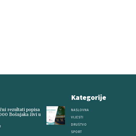
Kategorije
ni rezultati popisa
NASLOVNA
000 Bošnjaka živi u
VIJESTI
DRUŠTVO
0
SPORT