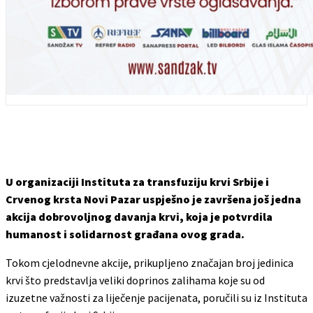
U organizaciji Instituta za transfuziju krvi Srbije i
Crvenog krsta Novi Pazar uspješno je završena još jedna
akcija dobrovoljnog davanja krvi, koja je potvrdila
humanost i solidarnost građana ovog grada.
Tokom cjelodnevne akcije, prikupljeno značajan broj jedinica
krvi što predstavlja veliki doprinos zalihama koje su od
izuzetne važnosti za liječenje pacijenata, poručili su iz Instituta