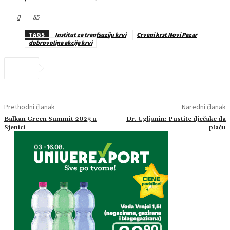
0
85
TAGS
Institut za tranfsuziju krvi
Crveni krst Novi Pazar
dobrovoljna akcija krvi
Prethodni članak
Naredni članak
Balkan Green Summit 2025 u
Dr. Ugljanin: Pustite dječake da
Sjenici
plaču