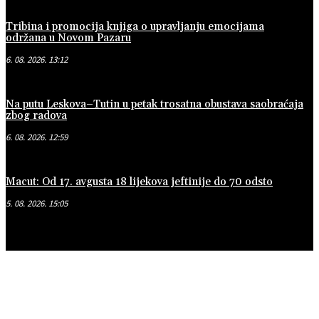
Tribina i promocija knjiga o upravljanju emocijama
održana u Novom Pazaru
6. 08. 2026. 13:12
Na putu Leskova–Tutin u petak trosatna obustava saobraćaja
zbog radova
6. 08. 2026. 12:59
Macut: Od 17. avgusta 18 lijekova jeftinije do 70 odsto
5. 08. 2026. 15:05