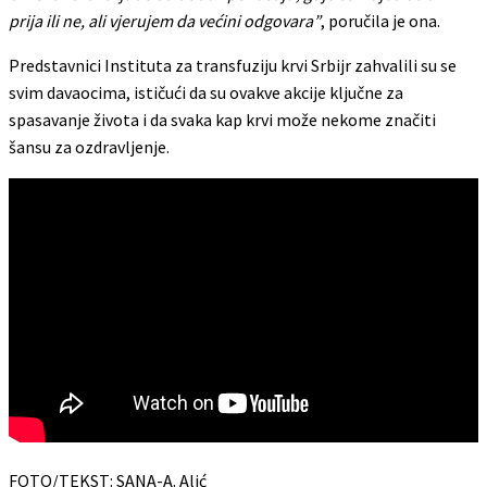
prija ili ne, ali vjerujem da većini odgovara”
, poručila je ona.
Predstavnici Instituta za transfuziju krvi Srbijr zahvalili su se
svim davaocima, ističući da su ovakve akcije ključne za
spasavanje života i da svaka kap krvi može nekome značiti
šansu za ozdravljenje.
FOTO/TEKST: SANA-A. Alić