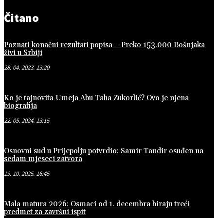
Čitano
Poznati konačni rezultati popisa – Preko 153.000 Bošnjaka
živi u Srbiji
28. 04. 2023. 13:20
Ko je tajnovita Umeja Abu Taha Zukorlić? Ovo je njena
biografija
22. 05. 2024. 13:15
Osnovni sud u Prijepolju potvrdio: Samir Tandir osuđen na
sedam mjeseci zatvora
13. 10. 2025. 16:45
Mala matura 2026: Osmaci od 1. decembra biraju treći
predmet za završni ispit