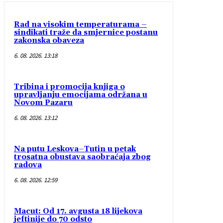
Rad na visokim temperaturama –
sindikati traže da smjernice postanu
zakonska obaveza
6. 08. 2026. 13:18
Tribina i promocija knjiga o
upravljanju emocijama održana u
Novom Pazaru
6. 08. 2026. 13:12
Na putu Leskova–Tutin u petak
trosatna obustava saobraćaja zbog
radova
6. 08. 2026. 12:59
Macut: Od 17. avgusta 18 lijekova
jeftinije do 70 odsto