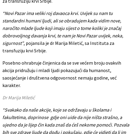
za transfuziju krvi Srbije.
“Novi Pazar ima veliki roj davaoca krvi. Uvijek su nam tu
standardni humani ljudi, ali se obradujem kada vidim nove,
naročito mlade ljude koji imaju sijest o tome koliki je značaj
dobrovoljnog davanja krvi, te nam je Novi Pazar uvijek, neka,
sigurnost”
, pojansila je dr Marija Miletić, sa Instituta za
transfuziju krvi Srbije.
Posebno ohrabruje činjenica da se sve većem broju ovakvih
akcija pridružuju i mladi ljudi pokazujući da humanost,
saosjećanje i društvena odgovornost nemaju godine, već
karakter.
Dr Marija Miletić
“Svakako da naše akcije, koje se održavaju u školama i
fakultetima, doprinose gdje oni uide da nije ništa strašno, a
ujedno da je lijep čin kada znaš da ćeš nekome pomoći. Pozvala
bih sve zdrave ljude da dođu i pokušaju, gdje će vidjeti da li im