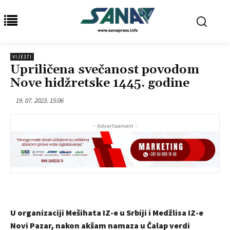
VIJESTI
Upriličena svečanost povodom
Nove hidžretske 1445. godine
19. 07. 2023. 15:06
- Advertisement -
U organizaciji Mešihata IZ-e u Srbiji i Medžlisa IZ-e
Novi Pazar, nakon akšam namaza u Čalap verdi