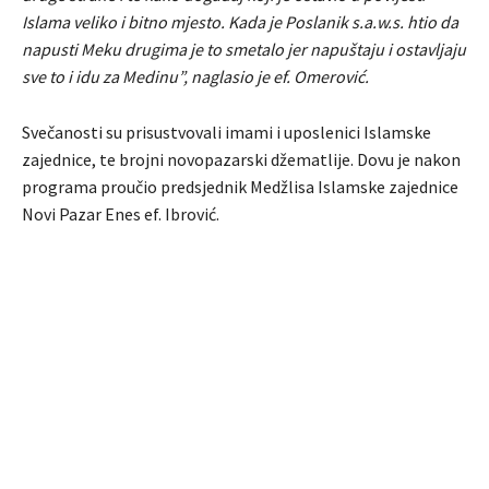
Islama veliko i bitno mjesto. Kada je Poslanik s.a.w.s. htio da
napusti Meku drugima je to smetalo jer napuštaju i ostavljaju
sve to i idu za Medinu”, naglasio je ef. Omerović.
Svečanosti su prisustvovali imami i uposlenici Islamske
zajednice, te brojni novopazarski džematlije. Dovu je nakon
programa proučio predsjednik Medžlisa Islamske zajednice
Novi Pazar Enes ef. Ibrović.