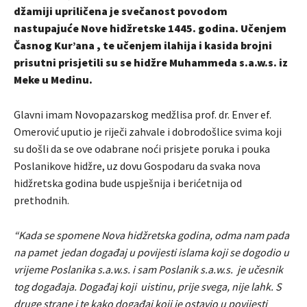
džamiji upriličena je svečanost povodom
nastupajuće Nove hidžretske 1445. godina. Učenjem
Časnog Kur’ana , te učenjem ilahija i kasida brojni
prisutni prisjetili su se hidžre Muhammeda s.a.w.s. iz
Meke u Medinu.
Glavni imam Novopazarskog medžlisa prof. dr. Enver ef.
Omerović uputio je riječi zahvale i dobrodošlice svima koji
su došli da se ove odabrane noći prisjete poruka i pouka
Poslanikove hidžre, uz dovu Gospodaru da svaka nova
hidžretska godina bude uspješnija i berićetnija od
prethodnih.
“Kada se spomene Nova hidžretska godina, odma nam pada
na pamet jedan događaj u povijesti islama koji se dogodio u
vrijeme Poslanika s.a.w.s. i sam Poslanik s.a.w.s. je učesnik
tog događaja. Događaj koji uistinu, prije svega, nije lahk. S
druge strane i te kako događaj koji je ostavio u povijesti