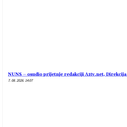
NUNS – osudio prijetnje redakciji A1tv.net, Direkcija 
7. 08. 2026. 14:07