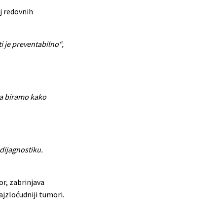
j redovnih
 je preventabilno“,
 da biramo kako
dijagnostiku.
or, zabrinjava
ajzloćudniji tumori.