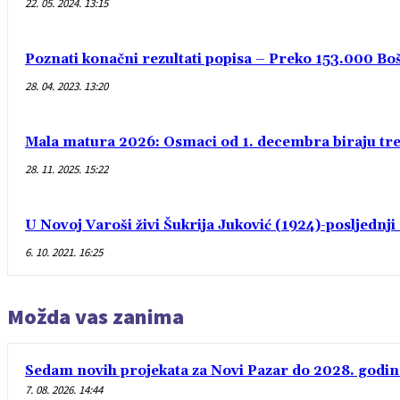
22. 05. 2024. 13:15
Poznati konačni rezultati popisa – Preko 153.000 Bošn
28. 04. 2023. 13:20
Mala matura 2026: Osmaci od 1. decembra biraju treć
28. 11. 2025. 15:22
U Novoj Varoši živi Šukrija Juković (1924)-posljednj
6. 10. 2021. 16:25
Možda vas zanima
Sedam novih projekata za Novi Pazar do 2028. godin
7. 08. 2026. 14:44