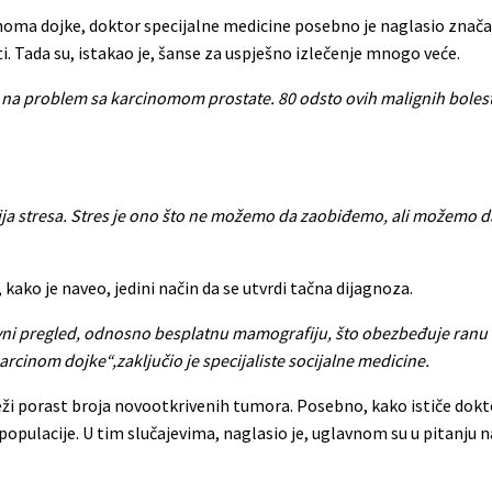
oma dojke, doktor specijalne medicine posebno je naglasio znača
i. Tada su, istakao je, šanse za uspješno izlečenje mnogo veće.
 na problem sa karcinomom prostate. 80 odsto ovih malignih bolesti
ulacija stresa. Stres je ono što ne možemo da zaobiđemo, ali možemo
 kako je naveo, jedini način da se utvrdi tačna dijagnoza.
vni pregled, odnosno besplatnu mamografiju, što obezbeđuje ranu 
arcinom dojke“,zaključio je specijaliste socijalne medicine.
ježi porast broja novootkrivenih tumora. Posebno, kako ističe dokt
opulacije. U tim slučajevima, naglasio je, uglavnom su u pitanju n