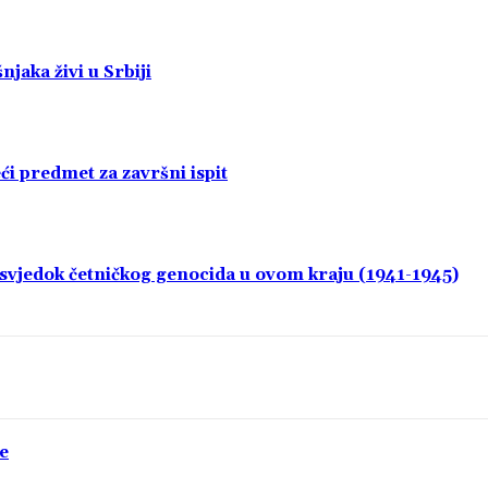
jaka živi u Srbiji
i predmet za završni ispit
i svjedok četničkog genocida u ovom kraju (1941-1945)
e