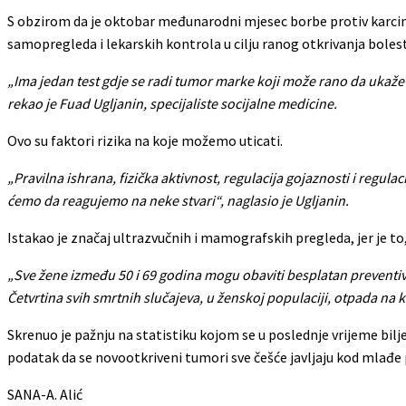
S obzirom da je oktobar međunarodni mjesec borbe protiv karcin
samopregleda i lekarskih kontrola u cilju ranog otkrivanja bolest
„Ima jedan test gdje se radi tumor marke koji može rano da ukaže
rekao je Fuad Ugljanin, specijaliste socijalne medicine.
Ovo su faktori rizika na koje možemo uticati.
„Pravilna ishrana, fizička aktivnost, regulacija gojaznosti i reg
ćemo da reagujemo na neke stvari“, naglasio je Ugljanin.
Istakao je značaj ultrazvučnih i mamografskih pregleda, jer je to,
„Sve žene između 50 i 69 godina mogu obaviti besplatan preventi
Četvrtina svih smrtnih slučajeva, u ženskoj populaciji, otpada na k
Skrenuo je pažnju na statistiku kojom se u poslednje vrijeme bil
podatak da se novootkriveni tumori sve češće javljaju kod mlađe p
SANA-A. Alić