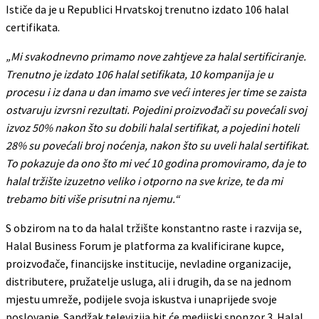
Ističe da je u Republici Hrvatskoj trenutno izdato 106 halal
certifikata.
„Mi svakodnevno primamo nove zahtjeve za halal sertificiranje.
Trenutno je izdato 106 halal setifikata, 10 kompanija je u
procesu i iz dana u dan imamo sve veći interes jer time se zaista
ostvaruju izvrsni rezultati. Pojedini proizvođači su povećali svoj
izvoz 50% nakon što su dobili halal sertifikat, a pojedini hoteli
28% su povećali broj noćenja, nakon što su uveli halal sertifikat.
To pokazuje da ono što mi već 10 godina promoviramo, da je to
halal tržište izuzetno veliko i otporno na sve krize, te da mi
trebamo biti više prisutni na njemu.“
S obzirom na to da halal tržište konstantno raste i razvija se,
Halal Business Forum je platforma za kvalificirane kupce,
proizvođače, financijske institucije, nevladine organizacije,
distributere, pružatelje usluga, ali i drugih, da se na jednom
mjestu umreže, podijele svoja iskustva i unaprijede svoje
poslovanje. Sandžak televizija bit će medijski sponzor 3. Halal