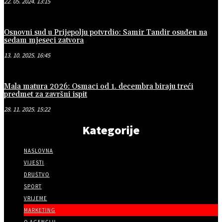
22. 05. 2024. 13:15
Osnovni sud u Prijepolju potvrdio: Samir Tandir osuđen na
sedam mjeseci zatvora
13. 10. 2025. 16:45
Mala matura 2026: Osmaci od 1. decembra biraju treći
predmet za završni ispit
28. 11. 2025. 15:22
Kategorije
NASLOVNA
VIJESTI
DRUŠTVO
SPORT
VRIJEME
MARKETING