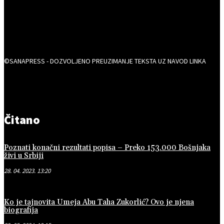
©SANAPRESS - DOZVOLJENO PREUZIMANJE TEKSTA UZ NAVOD LINKA
Čitano
Poznati konačni rezultati popisa – Preko 153.000 Bošnjaka
živi u Srbiji
28. 04. 2023. 13:20
Ko je tajnovita Umeja Abu Taha Zukorlić? Ovo je njena
biografija