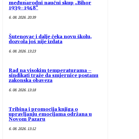
međunarodni naučni skup „Bihor
1939–1948“
6. 08. 2026. 20:39
Šutenovac i dalje čeka novu školu,
dozvola još nije izdata
6. 08. 2026. 13:23
Rad na visokim temperaturama –
sindikati traže da smjernice postanu
zakonska obaveza
6. 08. 2026. 13:18
Tribina i promocija knjiga o
upravljanju emocijama održana u
Novom Pazaru
6. 08. 2026. 13:12