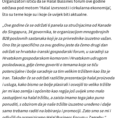
Organizatori ističu da se Halal Bussines forum ove godine
održava pod motom ‘Halal izvrsnosti i cirkularna ekonomija’,
što su teme koje su i koje će uvijek biti aktualne.
„Ove godine će se održati 6 panela sa stručnjacima od Kanade
do Singapura, 34 govornika, te organizacijom mnogobrojnih
B2B poslovnih sastanaka koji je za privrednike izuzetno važan.
Ono što je specifično za ovu godinu jeste da čemo drugi dan
održati se hrvatsko-iranski gospodarski forum, u saradnji sa
Hrvatskom gospodarskom komorom i Hrvatskom udrugom
poslodavaca, gdje ćemo govoriti o temama koje se tiču
potencijalne i bolje saradnje sa tim velikim tržištem kao što je
Iran. Također če se održati različite prezentacije halal proizvoda
i usluga, kako bismo se bolje plasirali i osvojili to veliko tržište
jer mi kao zemlja i općenito kao regija još uvijek smo malo
zastupljeni na halal tržištu, a zaista imamo toga jako puno
ponuditi, s obzirom da je naše tržište izuzetno uređeno i dalje
samo trebamo raditi na lobiranju i promociji. Zato smo se mi i
odlučili da organiziramo Halal Business Forum u Zagrebu.“
,