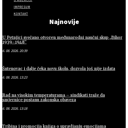
O AGENCIJI
IMPRESUM
KONTAKT
Najnovije
U Petnjici svečano otvoren međunarodni naučni skup „Bihor
1939–1948“
6. 08. 2026. 20:39
Šutenovac i dalje čeka novu školu, dozvola još nije izdata
6. 08. 2026. 13:23
Rad na visokim temperaturama – sindikati traže da
smjernice postanu zakonska obaveza
6. 08. 2026. 13:18
Tribina i promocija knjiga o upravljanju emocijama