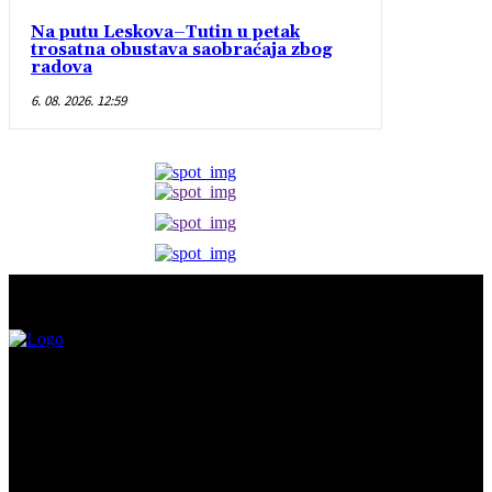
Na putu Leskova–Tutin u petak
trosatna obustava saobraćaja zbog
radova
6. 08. 2026. 12:59