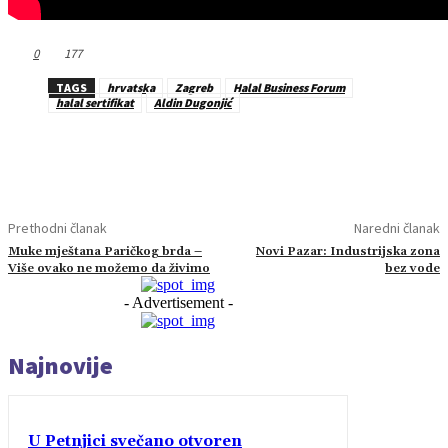
0
177
TAGS
hrvatska
Zagreb
Halal Business Forum
halal sertifikat
Aldin Dugonjić
Prethodni članak
Naredni članak
Muke mještana Paričkog brda –
Novi Pazar: Industrijska zona
Više ovako ne možemo da živimo
bez vode
- Advertisement -
Najnovije
U Petnjici svečano otvoren