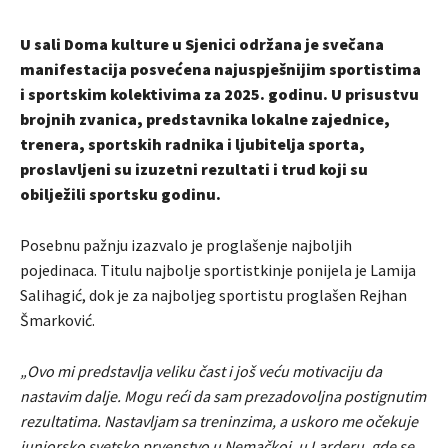
U sali Doma kulture u Sjenici održana je svečana
manifestacija posvećena najuspješnijim sportistima
i sportskim kolektivima za 2025. godinu. U prisustvu
brojnih zvanica, predstavnika lokalne zajednice,
trenera, sportskih radnika i ljubitelja sporta,
proslavljeni su izuzetni rezultati i trud koji su
obilježili sportsku godinu.
Posebnu pažnju izazvalo je proglašenje najboljih
pojedinaca. Titulu najbolje sportistkinje ponijela je Lamija
Salihagić, dok je za najboljeg sportistu proglašen Rejhan
Šmarković.
„Ovo mi predstavlja veliku čast i još veću motivaciju da
nastavim dalje. Mogu reći da sam prezadovoljna postignutim
rezultatima. Nastavljam sa treninzima, a uskoro me očekuje
juniorsko svetsko prvenstvo u Nemačkoj, u Larderu, gde se