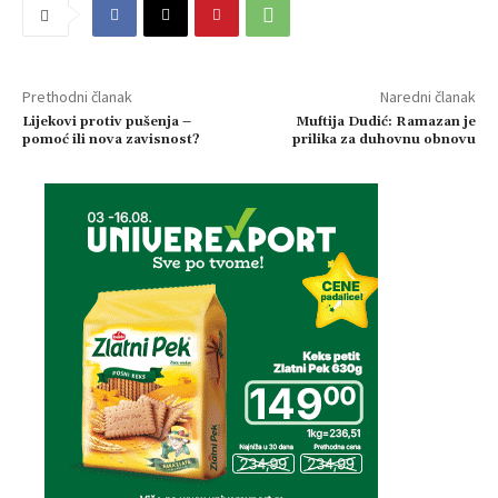
Prethodni članak
Naredni članak
Lijekovi protiv pušenja –
Muftija Dudić: Ramazan je
pomoć ili nova zavisnost?
prilika za duhovnu obnovu