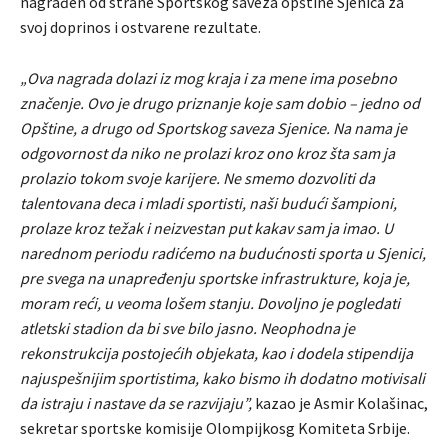
nagrađen od strane Sportskog saveza opštine Sjenica za
svoj doprinos i ostvarene rezultate.
„Ova nagrada dolazi iz mog kraja i za mene ima posebno
značenje. Ovo je drugo priznanje koje sam dobio – jedno od
Opštine, a drugo od Sportskog saveza Sjenice. Na nama je
odgovornost da niko ne prolazi kroz ono kroz šta sam ja
prolazio tokom svoje karijere. Ne smemo dozvoliti da
talentovana deca i mladi sportisti, naši budući šampioni,
prolaze kroz težak i neizvestan put kakav sam ja imao. U
narednom periodu radićemo na budućnosti sporta u Sjenici,
pre svega na unapređenju sportske infrastrukture, koja je,
moram reći, u veoma lošem stanju. Dovoljno je pogledati
atletski stadion da bi sve bilo jasno. Neophodna je
rekonstrukcija postojećih objekata, kao i dodela stipendija
najuspešnijim sportistima, kako bismo ih dodatno motivisali
da istraju i nastave da se razvijaju”,
kazao je Asmir Kolašinac,
sekretar sportske komisije Olompijkosg Komiteta Srbije.