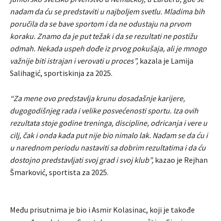
nadam da ću se predstaviti u najboljem svetlu. Mladima bih
poručila da se bave sportom i da ne odustaju na prvom
koraku. Znamo da je put težak i da se rezultati ne postižu
odmah. Nekada uspeh dođe iz prvog pokušaja, ali je mnogo
važnije biti istrajan i verovati u proces”,
kazala je Lamija
Salihagić, sportiskinja za 2025.
“Za mene ovo predstavlja krunu dosadašnje karijere,
dugogodišnjeg rada i velike posvećenosti sportu. Iza ovih
rezultata stoje godine treninga, discipline, odricanja i vere u
cilj, čak i onda kada put nije bio nimalo lak. Nadam se da ću i
u narednom periodu nastaviti sa dobrim rezultatima i da ću
dostojno predstavljati svoj grad i svoj klub”,
kazao je Rejhan
Šmarković, sportista za 2025.
Među prisutnima je bio i Asmir Kolasinac, koji je takođe