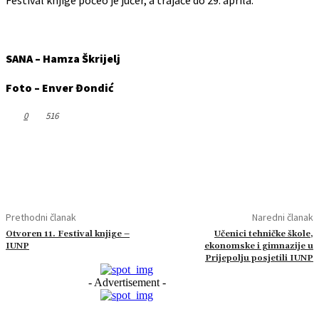
SANA – Hamza Škrijelj
Foto – Enver Đondić
0
516
Prethodni članak
Naredni članak
Otvoren 11. Festival knjige –
Učenici tehničke škole,
IUNP
ekonomske i gimnazije u
Prijepolju posjetili IUNP
- Advertisement -