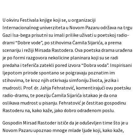
U okviru Festivala knjige koji se, u organizaciji
Internacionalnog univerziteta u Novom Pazaru održava na trgu
Gazi Isa-bega prisutni su imali prilike uživati u poetskoj radio-
drami “Dobre vode”, po stihovima Ćamila Sijarića, a prema
scenariju i režiji Mirsada Rastodera. Ova poetska drama urađena
je po formi razgovora nekolicine planinara koji su se radi
predaha i teferiča zatekli pored izvora “Dobra voda”. Inspirisani
ljepotom prirode spontano se poigravaju poznatim im
stihovima, te kroz njih otkrivaju simfoniju života, jezika i
mudrosti. Prof. dr. Jahja Fehratović, komentirajući ovu poetsku
radio-dramu, te poeziju Ćamila Sijarića istakao je da ona
oslikava mudrost u pisanju. Fehratović je čestitao gospodinu
Rastoderu na, kako kaže, jako dobro odrađenom poslu.
Gospodin Mirsad Rastoder ističe da je oduševljen time što je u
Novom Pazaru upoznao mnoge mlade ljude koji, kako kaže,