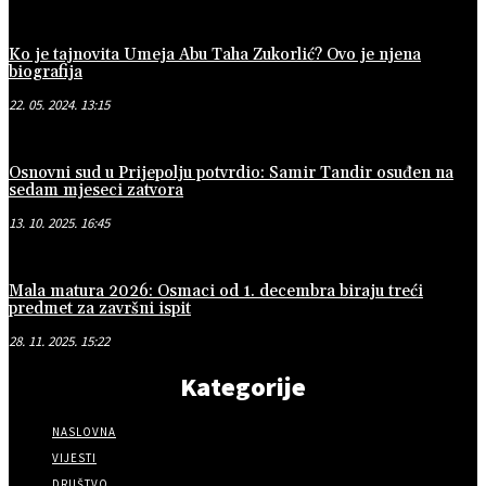
Ko je tajnovita Umeja Abu Taha Zukorlić? Ovo je njena
biografija
22. 05. 2024. 13:15
Osnovni sud u Prijepolju potvrdio: Samir Tandir osuđen na
sedam mjeseci zatvora
13. 10. 2025. 16:45
Mala matura 2026: Osmaci od 1. decembra biraju treći
predmet za završni ispit
28. 11. 2025. 15:22
Kategorije
NASLOVNA
VIJESTI
DRUŠTVO