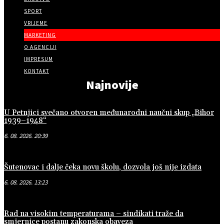
SPORT
VRIJEME
MARKETING
O AGENCIJI
IMPRESUM
KONTAKT
Najnovije
U Petnjici svečano otvoren međunarodni naučni skup „Bihor
1939–1948“
6. 08. 2026. 20:39
Šutenovac i dalje čeka novu školu, dozvola još nije izdata
6. 08. 2026. 13:23
Rad na visokim temperaturama – sindikati traže da
smjernice postanu zakonska obaveza