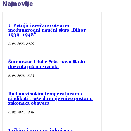
Najnovije
U Petnjici svečano otvoren
međunarodni naučni skup „Bihor
1939–1948“
6. 08. 2026. 20:39
Šutenovac i dalje čeka novu školu,
dozvola još nije izdata
6. 08. 2026. 13:23
Rad na visokim temperaturama –
sindikati traže da smjernice postanu
zakonska obaveza
6. 08. 2026. 13:18
Tribina i promocija knjiga o