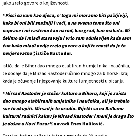
jako zrelo govore o književnosti.
“Pisci su vam kao djeca, s’ toga mi moramo biti pažljiviji,
kako bi oni bili snažniji i veći, a na svemu tome što oni
naprave i mi rastemo kao narod, kao grad, kao mahala. Mi
želimo da i mladi stasavaju i vrlo sam oduševljen kada sam
čuo kako mladi ovdje zrelo govore o književnosti da je to
nevjerovatno”,
ističe Rastoder.
ističe da je Bihor dao mnogo etabliranih umjetnika i naučnika,
te dodaje da je Mirsad Rastoder učinio mnogo za bihorski kraj
kada je očuvanje i njegovanje kulture i umjetnosti u pitanju.
“Mirsad Rastoder je stožer kulture u Bihoru, koji je zaista
dao mnogo etabliranih umjetnika i naučnika, ali je trebalo
sve to okupiti. Mirsad je to uradio. Rijetki su na Balkanu
kulturni radnici kakav je Mirsad Rastoder i meni je drago što
je došao u Novi Pazar”,
navodi Enes Halilović.
Festival knjige počeo je jučer, a trajaće do 29. aprila.