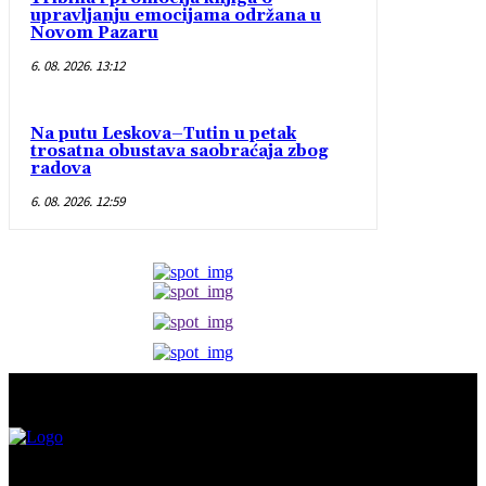
upravljanju emocijama održana u
Novom Pazaru
6. 08. 2026. 13:12
Na putu Leskova–Tutin u petak
trosatna obustava saobraćaja zbog
radova
6. 08. 2026. 12:59