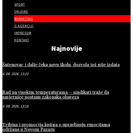
SPORT
VRIJEME
MARKETING
O AGENCIJI
IMPRESUM
KONTAKT
Najnovije
Šutenovac i dalje čeka novu školu, dozvola još nije izdata
6. 08. 2026. 13:23
Rad na visokim temperaturama – sindikati traže da
smjernice postanu zakonska obaveza
6. 08. 2026. 13:18
Tribina i promocija knjiga o upravljanju emocijama
održana u Novom Pazaru