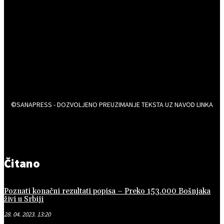
©SANAPRESS - DOZVOLJENO PREUZIMANJE TEKSTA UZ NAVOD LINKA
Čitano
Poznati konačni rezultati popisa – Preko 153.000 Bošnjaka
živi u Srbiji
28. 04. 2023. 13:20