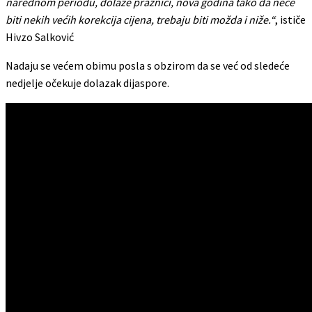
narednom periodu, dolaze praznici, nova godina tako da neće
biti nekih većih korekcija cijena, trebaju biti možda i niže.“
, ističe
Hivzo Salković
Nadaju se većem obimu posla s obzirom da se već od sledeće
nedjelje očekuje dolazak dijaspore.