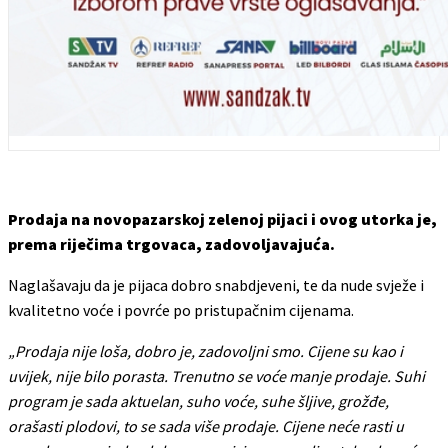
Prodaja na novopazarskoj zelenoj pijaci i ovog utorka je,
prema riječima trgovaca, zadovoljavajuća.
Naglašavaju da je pijaca dobro snabdjeveni, te da nude svježe i
kvalitetno voće i povrće po pristupačnim cijenama.
„Prodaja nije loša, dobro je, zadovoljni smo. Cijene su kao i
uvijek, nije bilo porasta. Trenutno se voće manje prodaje. Suhi
program je sada aktuelan, suho voće, suhe šljive, grožđe,
orašasti plodovi, to se sada više prodaje. Cijene neće rasti u