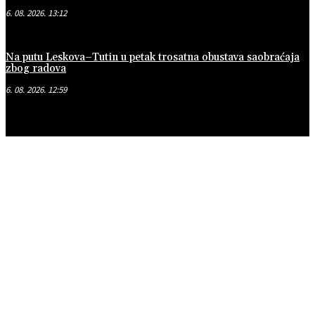
6. 08. 2026. 13:12
Na putu Leskova–Tutin u petak trosatna obustava saobraćaja
zbog radova
6. 08. 2026. 12:59