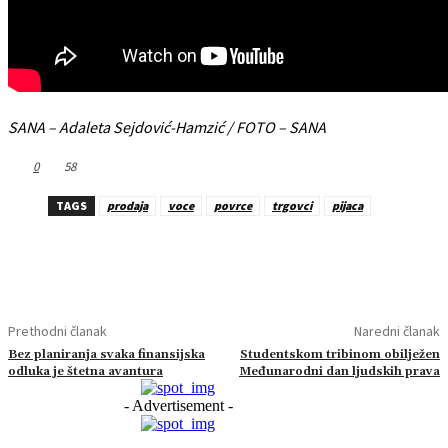
SANA – Adaleta Sejdović-Hamzić / FOTO – SANA
0
58
TAGS
prodaja
voce
povrce
trgovci
pijaca
Prethodni članak
Naredni članak
Bez planiranja svaka finansijska
Studentskom tribinom obilježen
odluka je štetna avantura
Međunarodni dan ljudskih prava
- Advertisement -