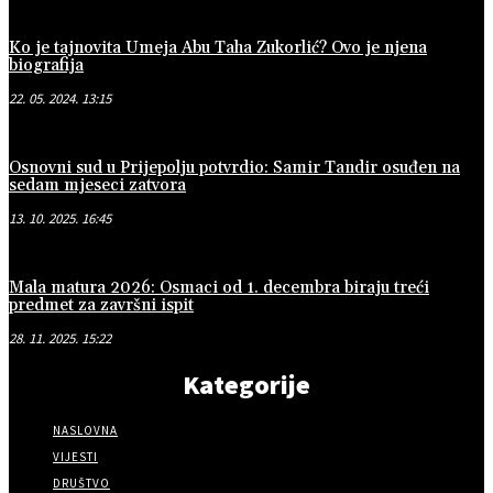
Ko je tajnovita Umeja Abu Taha Zukorlić? Ovo je njena
biografija
22. 05. 2024. 13:15
Osnovni sud u Prijepolju potvrdio: Samir Tandir osuđen na
sedam mjeseci zatvora
13. 10. 2025. 16:45
Mala matura 2026: Osmaci od 1. decembra biraju treći
predmet za završni ispit
28. 11. 2025. 15:22
Kategorije
NASLOVNA
VIJESTI
DRUŠTVO