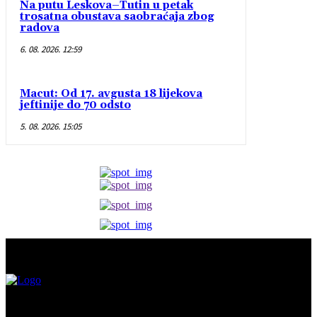
Na putu Leskova–Tutin u petak
trosatna obustava saobraćaja zbog
radova
6. 08. 2026. 12:59
Macut: Od 17. avgusta 18 lijekova
jeftinije do 70 odsto
5. 08. 2026. 15:05