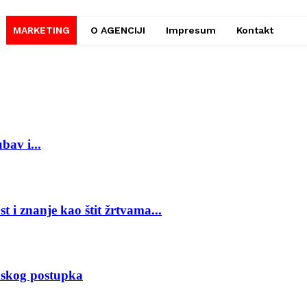
MARKETING
O AGENCIJI
Impresum
Kontakt
bav i...
t i znanje kao štit žrtvama...
udskog postupka