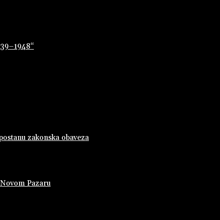
1939–1948“
 postanu zakonska obaveza
u Novom Pazaru