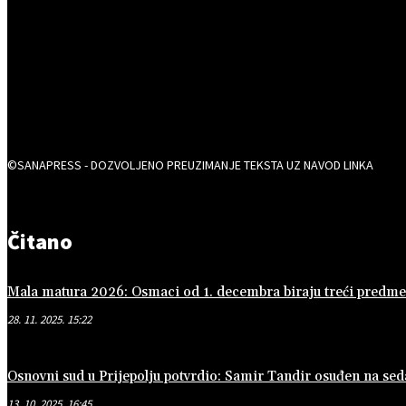
©SANAPRESS - DOZVOLJENO PREUZIMANJE TEKSTA UZ NAVOD LINKA
Čitano
Mala matura 2026: Osmaci od 1. decembra biraju treći predmet 
28. 11. 2025. 15:22
Osnovni sud u Prijepolju potvrdio: Samir Tandir osuđen na se
13. 10. 2025. 16:45