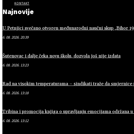
KONTAKT
Najnovije
U Petnjici svečano otvoren međunarodni naučni skup „Bihor 
6. 08. 2026. 20:39
Šutenovac i dalje čeka novu školu, dozvola još nije izdata
6. 08. 2026. 13:23
Rad na visokim temperaturama – sindikati traže da smjernice
6. 08. 2026. 13:18
Tribina i promocija knjiga o upravljanju emocijama održana 
6. 08. 2026. 13:12