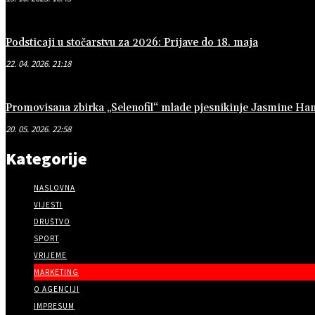
Podsticaji u stočarstvu za 2026: Prijave do 18. maja
22. 04. 2026. 21:18
Promovisana zbirka „Selenofil“ mlade pjesnikinje Jasmine Ha
20. 05. 2026. 22:58
Kategorije
NASLOVNA
VIJESTI
DRUŠTVO
SPORT
VRIJEME
MARKETING
O AGENCIJI
IMPRESUM