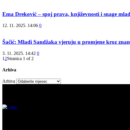
Ema Dreković – spoj prava, književnosti i snage mla
12. 11. 2025. 14:06
0
Šačić: Mladi Sandžaka vjeruju u promjene kroz znanj
3. 11. 2025. 14:42
0
1
2
Stranica 1 of 2
Arhiva
Arhiva