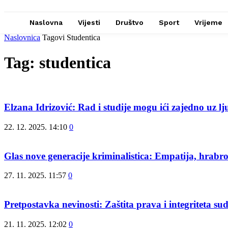
Naslovna
Vijesti
Društvo
Sport
Vrijeme
Naslovnica
Tagovi
Studentica
Tag: studentica
Elzana Idrizović: Rad i studije mogu ići zajedno uz lju
22. 12. 2025. 14:10
0
Glas nove generacije kriminalistica: Empatija, hrabros
27. 11. 2025. 11:57
0
Pretpostavka nevinosti: Zaštita prava i integriteta s
21. 11. 2025. 12:02
0