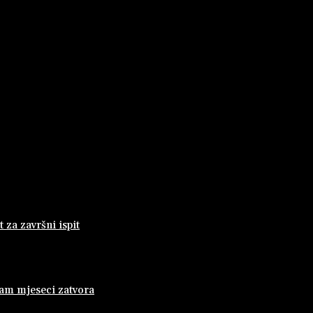
za završni ispit
dam mjeseci zatvora