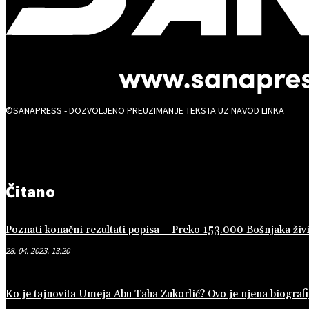
©SANAPRESS - DOZVOLJENO PREUZIMANJE TEKSTA UZ NAVOD LINKA
Čitano
Poznati konačni rezultati popisa – Preko 153.000 Bošnjaka živi
28. 04. 2023. 13:20
Ko je tajnovita Umeja Abu Taha Zukorlić? Ovo je njena biografi