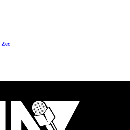
t Zec