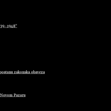
1939–1948“
 postanu zakonska obaveza
u Novom Pazaru