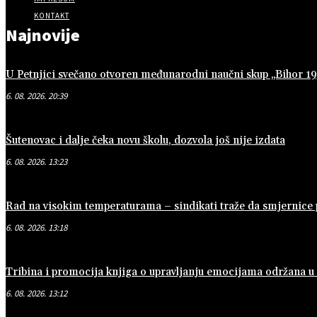
KONTAKT
Najnovije
U Petnjici svečano otvoren međunarodni naučni skup „Bihor 
6. 08. 2026. 20:39
Šutenovac i dalje čeka novu školu, dozvola još nije izdata
6. 08. 2026. 13:23
Rad na visokim temperaturama – sindikati traže da smjernice
6. 08. 2026. 13:18
Tribina i promocija knjiga o upravljanju emocijama održana 
6. 08. 2026. 13:12