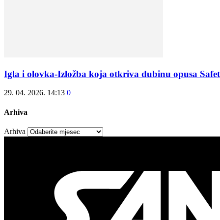
Igla i olovka-Izložba koja otkriva dubinu opusa Safe
29. 04. 2026. 14:13
0
Arhiva
Arhiva