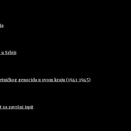
ja
 u Srbiji
 četničkog genocida u ovom kraju (1941-1945)
za završni ispit