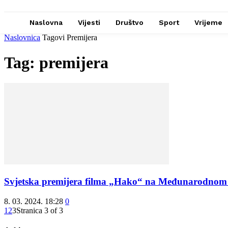
Naslovna
Vijesti
Društvo
Sport
Vrijeme
Naslovnica
Tagovi
Premijera
Tag: premijera
Svjetska premijera filma „Hako“ na Međunarodnom 
8. 03. 2024. 18:28
0
1
2
3
Stranica 3 of 3