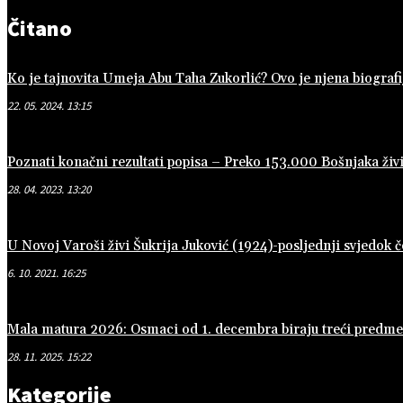
Čitano
Ko je tajnovita Umeja Abu Taha Zukorlić? Ovo je njena biografi
22. 05. 2024. 13:15
Poznati konačni rezultati popisa – Preko 153.000 Bošnjaka živi
28. 04. 2023. 13:20
U Novoj Varoši živi Šukrija Juković (1924)-posljednji svjedok
6. 10. 2021. 16:25
Mala matura 2026: Osmaci od 1. decembra biraju treći predmet 
28. 11. 2025. 15:22
Kategorije