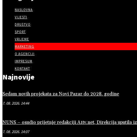
NASLOVNA
VIJESTI
DRUŠTVO
SPORT
VRIJEME
MARKETING
O AGENCIJI
IMPRESUM
KONTAKT
Najnovije
Sedam novih projekata za Novi Pazar do 2028. godine
7. 08. 2026. 14:44
NUNS – osudio prijetnje redakciji A1tv.net, Direkcija uputila iz
7. 08. 2026. 14:07