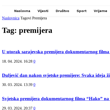
Naslovna
Vijesti
Društvo
Sport
Vrijeme
Naslovnica
Tagovi
Premijera
Tag: premijera
U utorak sarajevska premijera dokumentarnog fil
18. 04. 2024. 16:28
0
Duljević dan nakon svjetske premijere: Svaka ideja živi
30. 03. 2024. 13:39
0
Svjetska premijera dokumentarnog filma “Hako” na 
29. 03. 2024. 20:37
0