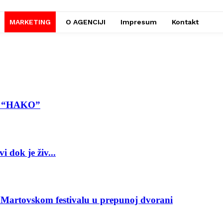
MARKETING
O AGENCIJI
Impresum
Kontakt
ma “HAKO”
 dok je živ...
Martovskom festivalu u prepunoj dvorani