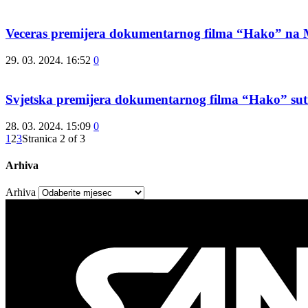
Veceras premijera dokumentarnog filma “Hako” na 
29. 03. 2024. 16:52
0
Svjetska premijera dokumentarnog filma “Hako” sut
28. 03. 2024. 15:09
0
1
2
3
Stranica 2 of 3
Arhiva
Arhiva