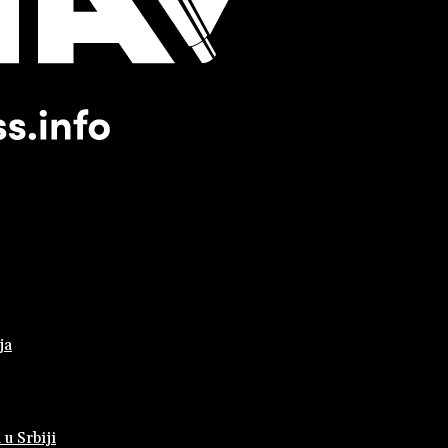
ja
 u Srbiji