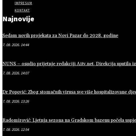
IMPRESUM
KONTAKT
Najnovije
Sedam novih projekata za Novi Pazar do 2028. godine
7. 08. 2026. 14:44
NUNS – osudio prijetnje redakciji A1tv.net, Direkcija uputila iz
7. 08. 2026. 14:07
Dr Popović: Zbog stomačnih virusa sve više hospitalizovane dje
7. 08. 2026. 13:26
Radomirović: Ljetnja sezona na Gradskom bazenu počela uspj
7. 08. 2026. 12:54