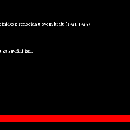
 četničkog genocida u ovom kraju (1941-1945)
za završni ispit