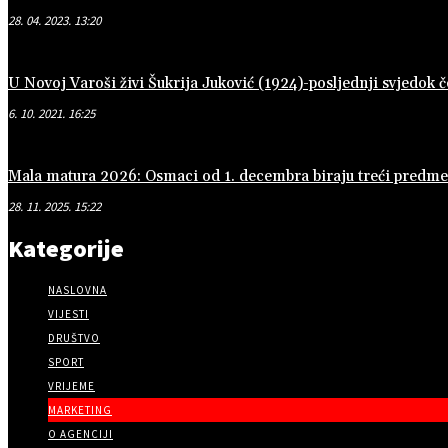
28. 04. 2023. 13:20
U Novoj Varoši živi Šukrija Juković (1924)-posljednji svjedok
6. 10. 2021. 16:25
Mala matura 2026: Osmaci od 1. decembra biraju treći predmet 
28. 11. 2025. 15:22
Kategorije
NASLOVNA
VIJESTI
DRUŠTVO
SPORT
VRIJEME
MARKETING
O AGENCIJI