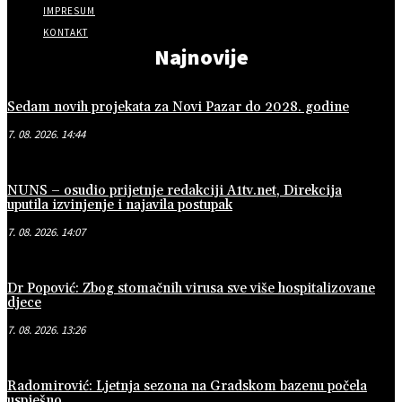
IMPRESUM
KONTAKT
Najnovije
Sedam novih projekata za Novi Pazar do 2028. godine
7. 08. 2026. 14:44
NUNS – osudio prijetnje redakciji A1tv.net, Direkcija
uputila izvinjenje i najavila postupak
7. 08. 2026. 14:07
Dr Popović: Zbog stomačnih virusa sve više hospitalizovane
djece
7. 08. 2026. 13:26
Radomirović: Ljetnja sezona na Gradskom bazenu počela
uspješno