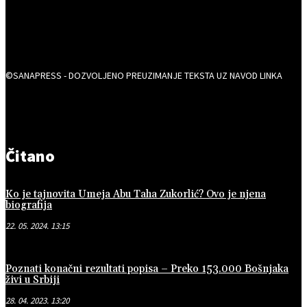
©SANAPRESS - DOZVOLJENO PREUZIMANJE TEKSTA UZ NAVOD LINKA
Čitano
Ko je tajnovita Umeja Abu Taha Zukorlić? Ovo je njena
biografija
22. 05. 2024. 13:15
Poznati konačni rezultati popisa – Preko 153.000 Bošnjaka
živi u Srbiji
28. 04. 2023. 13:20