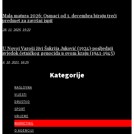
Mala matura 2026: Osmaci od 1. decembra biraju treći
predmet za završni ispit
28. 11. 2025. 15:22
U Novoj Varoši živi Šukrija Juković (1924)-posljednji
svjedok četničkog genocida u ovom kraju (1941-1945)
6. 10. 2021. 16:25
Kategorije
NASLOVNA
VIJESTI
DRUŠTVO
SPORT
VRIJEME
MARKETING
O AGENCIJI