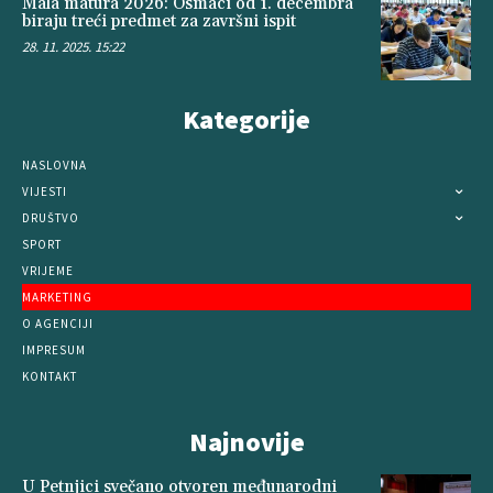
Mala matura 2026: Osmaci od 1. decembra
biraju treći predmet za završni ispit
28. 11. 2025. 15:22
Kategorije
NASLOVNA
VIJESTI
DRUŠTVO
SPORT
VRIJEME
MARKETING
O AGENCIJI
IMPRESUM
KONTAKT
Najnovije
U Petnjici svečano otvoren međunarodni