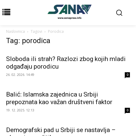
Naslovnica
Tagovi
Porodica
Tag: porodica
Sloboda ili strah? Razlozi zbog kojih mladi
odgađaju porodicu
26. 02. 2026. 14:49
0
Balić: Islamska zajednica u Srbiji
prepoznata kao važan društveni faktor
19. 12. 2025. 12:13
0
Demografski pad u Srbiji se nastavlja –