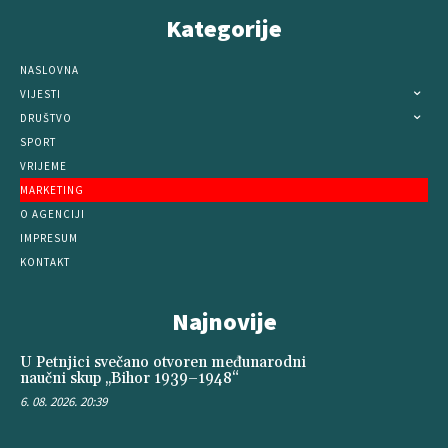
Kategorije
NASLOVNA
VIJESTI
DRUŠTVO
SPORT
VRIJEME
MARKETING
O AGENCIJI
IMPRESUM
KONTAKT
Najnovije
U Petnjici svečano otvoren međunarodni
naučni skup „Bihor 1939–1948“
6. 08. 2026. 20:39