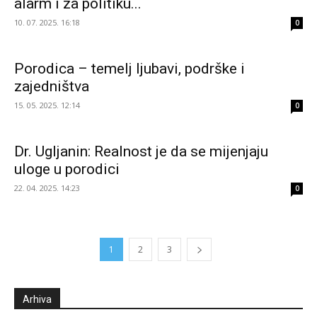
alarm i za politiku...
10. 07. 2025. 16:18
0
Porodica – temelj ljubavi, podrške i
zajedništva
15. 05. 2025. 12:14
0
Dr. Ugljanin: Realnost je da se mijenjaju
uloge u porodici
22. 04. 2025. 14:23
0
1
2
3
Arhiva