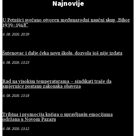
Najnovije
U Petnjici svečano otvoren međunarodni naučni skup „Bihor
1939–1948“
6. 08. 2026. 20:39
Šutenovac i dalje čeka novu školu, dozvola još nije izdata
6. 08. 2026. 13:23
Rad na visokim temperaturama – sindikati traže da
smjernice postanu zakonska obaveza
6. 08. 2026. 13:18
Tribina i promocija knjiga o upravljanju emocijama
održana u Novom Pazaru
6. 08. 2026. 13:12