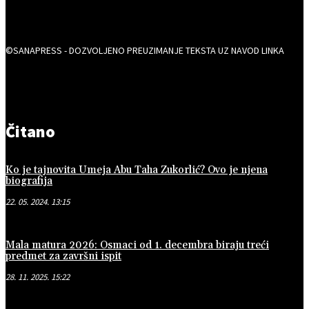
©SANAPRESS - DOZVOLJENO PREUZIMANJE TEKSTA UZ NAVOD LINKA
Čitano
Ko je tajnovita Umeja Abu Taha Zukorlić? Ovo je njena
biografija
22. 05. 2024. 13:15
Mala matura 2026: Osmaci od 1. decembra biraju treći
predmet za završni ispit
28. 11. 2025. 15:22