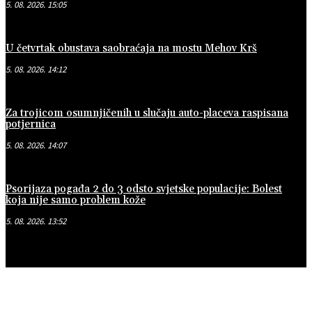
5. 08. 2026. 15:05
U četvrtak obustava saobraćaja na mostu Mehov Krš
5. 08. 2026. 14:12
Za trojicom osumnjičenih u slučaju auto-placeva raspisana
potjernica
5. 08. 2026. 14:07
Psorijaza pogađa 2 do 3 odsto svjetske populacije: Bolest
koja nije samo problem kože
5. 08. 2026. 13:52