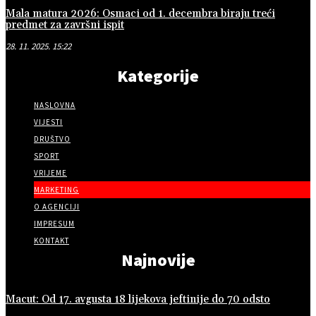
Mala matura 2026: Osmaci od 1. decembra biraju treći
predmet za završni ispit
28. 11. 2025. 15:22
Kategorije
NASLOVNA
VIJESTI
DRUŠTVO
SPORT
VRIJEME
MARKETING
O AGENCIJI
IMPRESUM
KONTAKT
Najnovije
Macut: Od 17. avgusta 18 lijekova jeftinije do 70 odsto