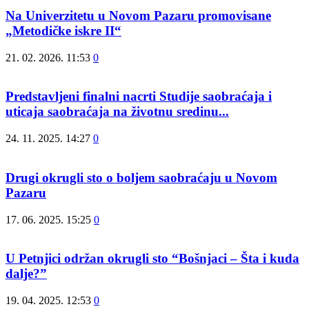
Na Univerzitetu u Novom Pazaru promovisane
„Metodičke iskre II“
21. 02. 2026. 11:53
0
Predstavljeni finalni nacrti Studije saobraćaja i
uticaja saobraćaja na životnu sredinu...
24. 11. 2025. 14:27
0
Drugi okrugli sto o boljem saobraćaju u Novom
Pazaru
17. 06. 2025. 15:25
0
U Petnjici održan okrugli sto “Bošnjaci – Šta i kuda
dalje?”
19. 04. 2025. 12:53
0