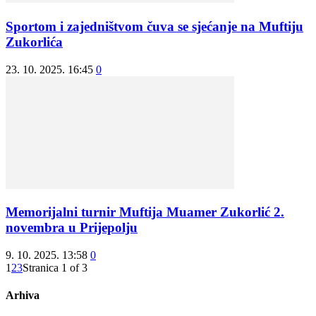
Sportom i zajedništvom čuva se sjećanje na Muftiju
Zukorlića
23. 10. 2025. 16:45
0
Memorijalni turnir Muftija Muamer Zukorlić 2.
novembra u Prijepolju
9. 10. 2025. 13:58
0
1
2
3
Stranica 1 of 3
Arhiva