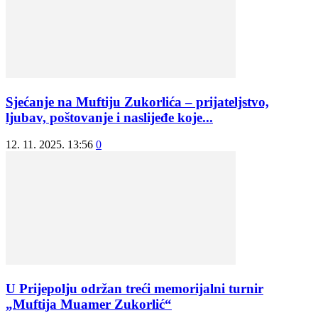
Sjećanje na Muftiju Zukorlića – prijateljstvo,
ljubav, poštovanje i naslijeđe koje...
12. 11. 2025. 13:56
0
U Prijepolju održan treći memorijalni turnir
„Muftija Muamer Zukorlić“