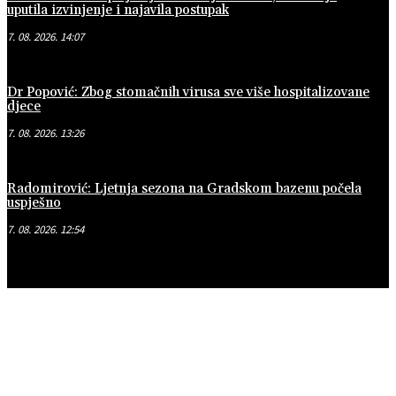
uputila izvinjenje i najavila postupak
7. 08. 2026. 14:07
Dr Popović: Zbog stomačnih virusa sve više hospitalizovane
djece
7. 08. 2026. 13:26
Radomirović: Ljetnja sezona na Gradskom bazenu počela
uspješno
7. 08. 2026. 12:54