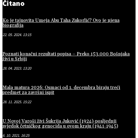
Čitano
Ko je tajnovita Umeja Abu Taha Zukorlić? Ovo je njena
biografija
22. 05. 2024. 13:15
Poznati konačni rezultati popisa – Preko 153.000 Bošnjaka
živi u Srbiji
28. 04. 2023. 13:20
Mala matura 2026: Osmaci od 1. decembra biraju treći
predmet za završni ispit
28. 11. 2025. 15:22
U Novoj Varoši živi Šukrija Juković (1924)-posljednji
svjedok četničkog genocida u ovom kraju (1941-1945)
6. 10. 2021. 16:25