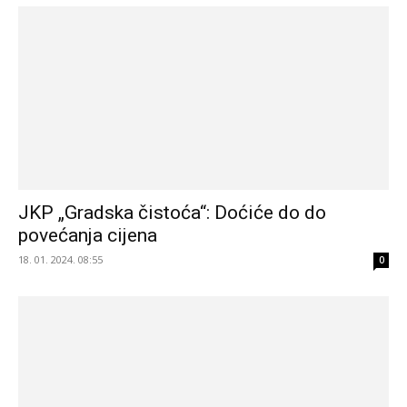
JKP „Gradska čistoća“: Doćiće do do
povećanja cijena
18. 01. 2024. 08:55
0