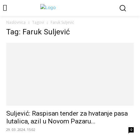
Naslovnica
Tagovi
Faruk Suljević
Tag: Faruk Suljević
Suljević: Raspisan tender za hvatanje pasa
lutalica, azil u Novom Pazaru...
29. 03. 2024. 15:02
0