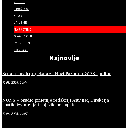
VIJESTI
DRUŠTVO
SPORT
VRIJEME
MARKETING
O AGENCIJI
IMPRESUM
KONTAKT
Najnovije
Sedam novih projekata za Novi Pazar do 2028. godine
7. 08. 2026. 14:44
NUNS – osudio prijetnje redakciji A1tv.net, Direkcija
uputila izvinjenje i najavila postupak
7. 08. 2026. 14:07