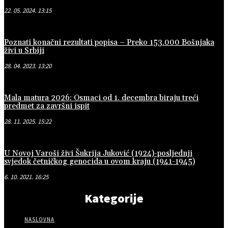
22. 05. 2024. 13:15
Poznati konačni rezultati popisa – Preko 153.000 Bošnjaka
živi u Srbiji
28. 04. 2023. 13:20
Mala matura 2026: Osmaci od 1. decembra biraju treći
predmet za završni ispit
28. 11. 2025. 15:22
U Novoj Varoši živi Šukrija Juković (1924)-posljednji
svjedok četničkog genocida u ovom kraju (1941-1945)
6. 10. 2021. 16:25
Kategorije
NASLOVNA