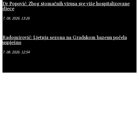
Dr Popović: Zbog stomačnih virusa sve više hospitalizovane
djece
7. 08. 2026. 13:26
Radomirović: Ljetnja sezona na Gradskom bazenu počela
uspješno
7. 08. 2026. 12:54