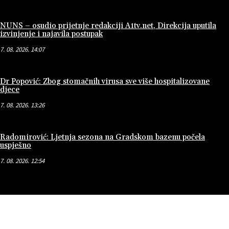
NUNS – osudio prijetnje redakciji A1tv.net, Direkcija uputila
izvinjenje i najavila postupak
7. 08. 2026. 14:07
Dr Popović: Zbog stomačnih virusa sve više hospitalizovane
djece
7. 08. 2026. 13:26
Radomirović: Ljetnja sezona na Gradskom bazenu počela
uspješno
7. 08. 2026. 12:54