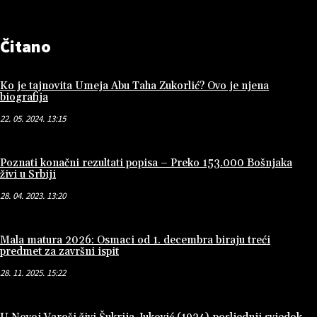
Čitano
Ko je tajnovita Umeja Abu Taha Zukorlić? Ovo je njena
biografija
22. 05. 2024. 13:15
Poznati konačni rezultati popisa – Preko 153.000 Bošnjaka
živi u Srbiji
28. 04. 2023. 13:20
Mala matura 2026: Osmaci od 1. decembra biraju treći
predmet za završni ispit
28. 11. 2025. 15:22