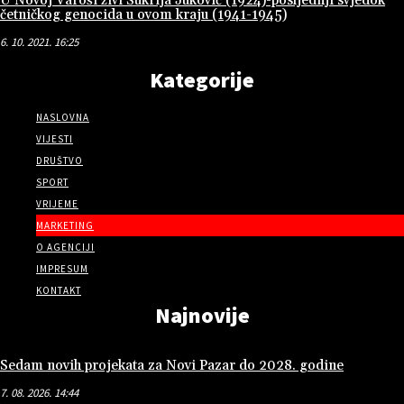
U Novoj Varoši živi Šukrija Juković (1924)-posljednji svjedok
četničkog genocida u ovom kraju (1941-1945)
6. 10. 2021. 16:25
Kategorije
NASLOVNA
VIJESTI
DRUŠTVO
SPORT
VRIJEME
MARKETING
O AGENCIJI
IMPRESUM
KONTAKT
Najnovije
Sedam novih projekata za Novi Pazar do 2028. godine
7. 08. 2026. 14:44