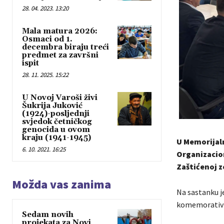
28. 04. 2023. 13:20
Mala matura 2026:
Osmaci od 1.
decembra biraju treći
predmet za završni
ispit
28. 11. 2025. 15:22
U Novoj Varoši živi
Šukrija Juković
(1924)-posljednji
svjedok četničkog
genocida u ovom
kraju (1941-1945)
U Memorijal
6. 10. 2021. 16:25
Organizacion
Zaštićenoj z
Možda vas zanima
Na sastanku j
komemorativne 
Sedam novih
projekata za Novi