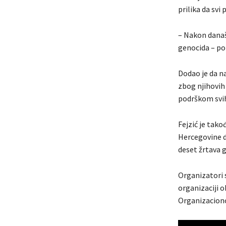
prilika da sv
– Nakon današ
genocida – por
Dodao je da na
zbog njihovih 
podrškom svih
Fejzić je tako
Hercegovine d
deset žrtava 
Organizatori 
organizaciji o
Organizacion