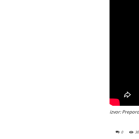
izvor: Preporo
0
30