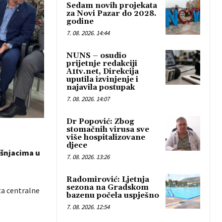
Sedam novih projekata
za Novi Pazar do 2028.
godine
7. 08. 2026. 14:44
NUNS – osudio
prijetnje redakciji
A1tv.net, Direkcija
uputila izvinjenje i
najavila postupak
7. 08. 2026. 14:07
Dr Popović: Zbog
stomačnih virusa sve
više hospitalizovane
djece
ošnjacima u
7. 08. 2026. 13:26
Radomirović: Ljetnja
sezona na Gradskom
za centralne
bazenu počela uspješno
7. 08. 2026. 12:54