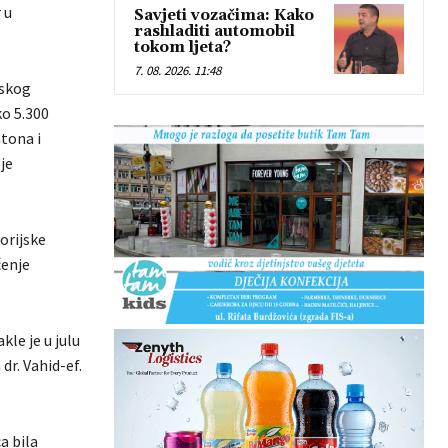
 u
Savjeti vozačima: Kako
rashladiti automobil
tokom ljeta?
7. 08. 2026. 11:48
mskog
ko 5.300
atona i
je
orijske
ćenje
kle je u julu
dr. Vahid-ef.
a bila