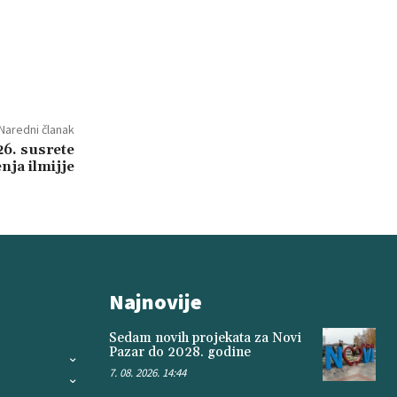
Naredni članak
26. susrete
nja ilmijje
Najnovije
Sedam novih projekata za Novi
Pazar do 2028. godine
7. 08. 2026. 14:44