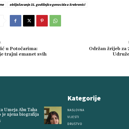
eme
obilježavanje 31. godišnjice genocida u Srebrenici
k
ić u Potočarima:
Održan žrijeb za 
je trajni emanet svih
Udruže
Kategorije
ita Umeja Abu Taha
NASLOVNA
 je njena biografija
VIJESTI
5
DRUŠTVO