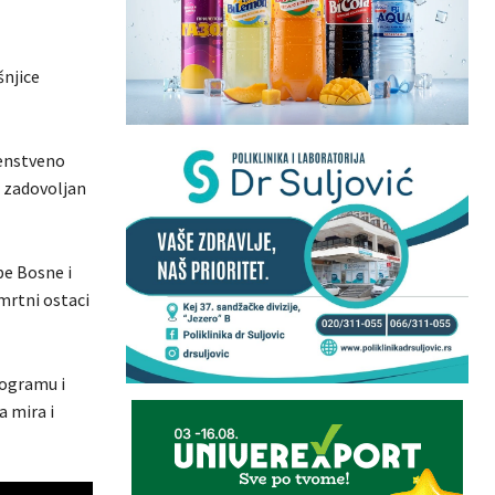
šnjice
venstveno
r zadovoljan
be Bosne i
mrtni ostaci
rogramu i
a mira i