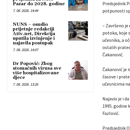
Predsjednik Po
Pazar do 2028. godine
potpunosti s
7. 08. 2026. 14:44
NUNS – osudio
– Završeno je 
prijetnje redakciji
potoka, koje s
A1tv.net, Direkcija
uputila izvinjenje i
učesnika, a oč
najavila postupak
ostalih prateć
7. 08. 2026. 14:07
Čakanović.
Dr Popović: Zbog
stomačnih virusa sve
Čakanović je i
više hospitalizovane
časove i prat
djece
učesnicima nak
7. 08. 2026. 13:26
Najavio je i d
1995. godine k
Fazlović.
Predsjednik O