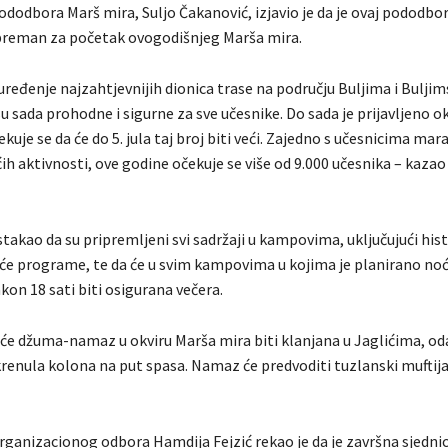
dodbora Marš mira, Suljo Čakanović, izjavio je da je ovaj pododbor
preman za početak ovogodišnjeg Marša mira.
uređenje najzahtjevnijih dionica trase na području Buljima i Bulji
u sada prohodne i sigurne za sve učesnike. Do sada je prijavljeno o
ekuje se da će do 5. jula taj broj biti veći. Zajedno s učesnicima mar
ih aktivnosti, ove godine očekuje se više od 9.000 učesnika – kazao 
stakao da su pripremljeni svi sadržaji u kampovima, uključujući hist
eće programe, te da će u svim kampovima u kojima je planirano no
on 18 sati biti osigurana večera.
a će džuma-namaz u okviru Marša mira biti klanjana u Jaglićima, oda
renula kolona na put spasa. Namaz će predvoditi tuzlanski muftija 
rganizacionog odbora Hamdija Fejzić rekao je da je završna sjednic