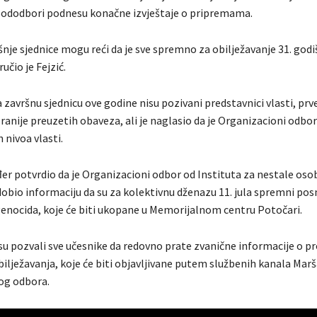
i pododbori podnesu konačne izvještaje o pripremama.
nje sjednice mogu reći da je sve spremno za obilježavanje 31. godi
učio je Fejzić.
 završnu sjednicu ove godine nisu pozivani predstavnici vlasti, pr
ranije preuzetih obaveza, ali je naglasio da je Organizacioni odbo
 nivoa vlasti.
đer potvrdio da je Organizacioni odbor od Instituta za nestale oso
obio informaciju da su za kolektivnu dženazu 11. jula spremni pos
genocida, koje će biti ukopane u Memorijalnom centru Potočari.
su pozvali sve učesnike da redovno prate zvanične informacije o p
bilježavanja, koje će biti objavljivane putem službenih kanala Marš
og odbora.