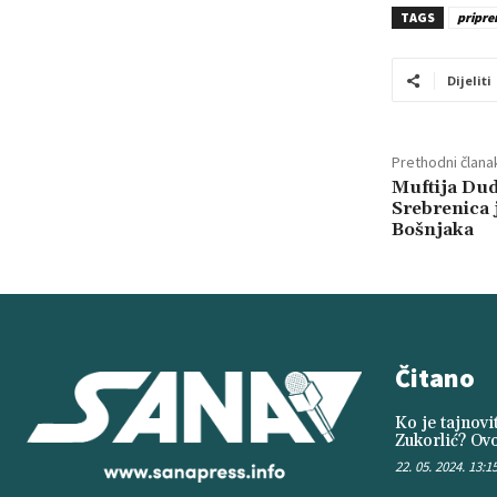
TAGS
pripr
Dijeliti
Prethodni člana
Muftija Dud
Srebrenica 
Bošnjaka
Čitano
Ko je tajnov
Zukorlić? Ovo
22. 05. 2024. 13:1