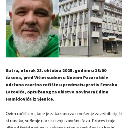
Sutra, utorak 28. oktobra 2025. godine u 13:00
časova, pred Višim sudom u Novom Pazaru biće
održano završno ročište u predmetu protiv Emraha
Latovića, optuženog za ubistvo novinara Edina
Hamidovića iz Sjenice.
Ovim ročištem, koje je zakazano za iznošenje završnih riječi
stranaka, suđenje ulazi u svoju završnu fazu. Proces traje
više od četiri godine, a tokom suđenja saslušani su brojni