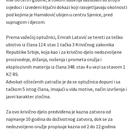
svjedoci i izvedeni ključni dokazi koji rasvjetljavaju okolnosti
pod kojima je Hamidović ubijen u centru Sjenice, pred
suprugom i djecom.
Prema važećoj optužnici, Emrah Latović se tereti za teško
ubistvo iz člana 114. stav 1 tačka 3 Krivičnog zakonika
Republike Srbije, koja kao i za krivično djelo nedozvoljene
proizvodnje, držanja, nošenja i prometa oružja i
eksplozivnih materija iz člana 348. stav 4 u vezi sa stavom 1
KZ RS.
Advokat oštećenih zatražio je da se optužnica dopuni i sa
tačkom 5 istog člana, imajući u vidu motive, način izvršenja i
javni karakter zločina.
Za ovo krivično djelo predviđena je kazna zatvora od
najmanje 10 godina do doživotnog zatvora, dok se za
nedozvoljeno oružje propisuje kazna od 2 do 12 godina