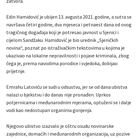
zatvora.
Edin Hamidović je ubijen 13. avgusta 2021. godine, a sutra se
navršava četiri godine, dva mjeseca i petnaest dana od ovog
tragičnog događaja koji je potresao javnost u Sjenici i
cijelom Sandžaku. Hamidović je bio urednik „Sjeničkih
novina“, poznat po istraživačkim tekstovima u kojima je
ukazivao na lokalne nepravilnosti i pojave kriminala, zbog
čega je, prema navodima porodice i svjedoka, dobijao
prijetnje.
Emrahu Latoviću se sudi u odsustvu, jer se od dana ubistva
nalazi u bjekstvu i do danas nije pronađen. Uprkos
potjernicama i međunarodnim mjerama, optuženi se i dalje
vodi kao nedostupan organima gonjenja.
Njegovo ubistvo izazvalo je oštru osudu novinarske
zajednice, domaćih i međunarodnih organizacija, uz pozive