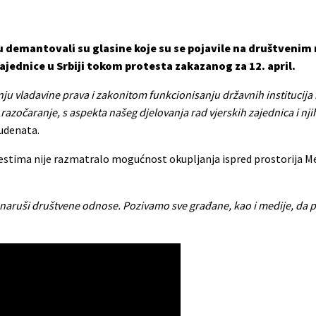
 demantovali su glasine koje su se pojavile na društvenim
ajednice u Srbiji tokom protesta zakazanog za 12. april.
ju vladavine prava i zakonitom funkcionisanju državnih institucija 
 razočaranje, s aspekta našeg djelovanja rad vjerskih zajednica i nji
tudenata.
testima nije razmatralo mogućnost okupljanja ispred prostorija Me
 i naruši društvene odnose. Pozivamo sve građane, kao i medije, da 