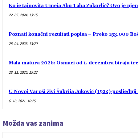
Ko je tajnovita Umeja Abu Taha Zukorlić? Ovo je njen
22. 05. 2024. 13:15
Poznati konačni rezultati popisa – Preko 153.000 Bošn
28. 04. 2023. 13:20
Mala matura 2026: Osmaci od 1. decembra biraju treć
28. 11. 2025. 15:22
U Novoj Varoši živi Šukrija Juković (1924)-posljednj
6. 10. 2021. 16:25
Možda vas zanima