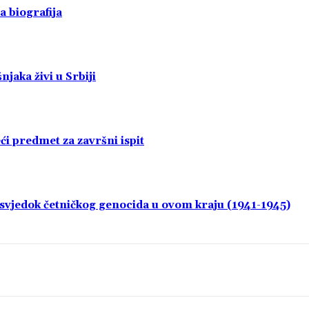
a biografija
jaka živi u Srbiji
i predmet za završni ispit
i svjedok četničkog genocida u ovom kraju (1941-1945)