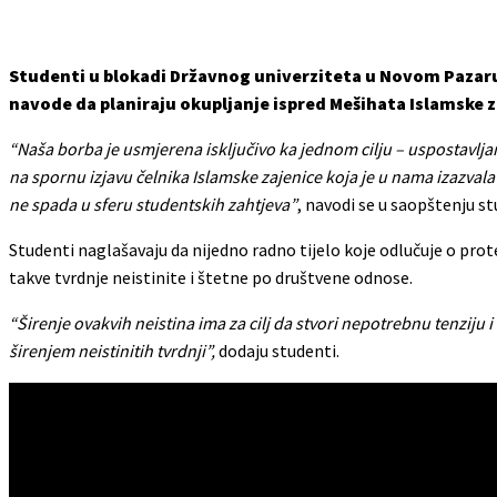
Studenti u blokadi Državnog univerziteta u Novom Pazaru
navode da planiraju okupljanje ispred Mešihata Islamske z
“Naša borba je usmjerena isključivo ka jednom cilju – uspostavljan
na spornu izjavu čelnika Islamske zajenice koja je u nama izazvala
ne spada u sferu studentskih zahtjeva”
, navodi se u saopštenju s
Studenti naglašavaju da nijedno radno tijelo koje odlučuje o pro
takve tvrdnje neistinite i štetne po društvene odnose.
“Širenje ovakvih neistina ima za cilj da stvori nepotrebnu tenziju
širenjem neistinitih tvrdnji”,
dodaju studenti.