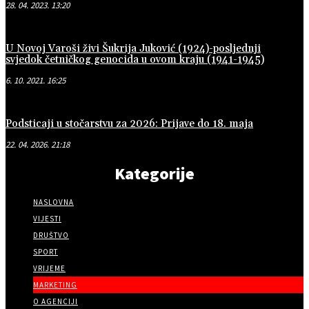
28. 04. 2023. 13:20
U Novoj Varoši živi Šukrija Juković (1924)-posljednji
svjedok četničkog genocida u ovom kraju (1941-1945)
6. 10. 2021. 16:25
Podsticaji u stočarstvu za 2026: Prijave do 18. maja
22. 04. 2026. 21:18
Kategorije
NASLOVNA
VIJESTI
DRUŠTVO
SPORT
VRIJEME
MARKETING
O AGENCIJI