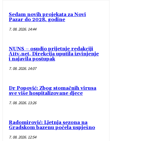
Sedam novih projekata za Novi
Pazar do 2028. godine
7. 08. 2026. 14:44
NUNS – osudio prijetnje redakciji
A1tv.net, Direkcija uputila izvinjenje
i najavila postupak
7. 08. 2026. 14:07
Dr Popović: Zbog stomačnih virusa
sve više hospitalizovane djece
7. 08. 2026. 13:26
Radomirović: Ljetnja sezona na
Gradskom bazenu počela uspješno
7. 08. 2026. 12:54