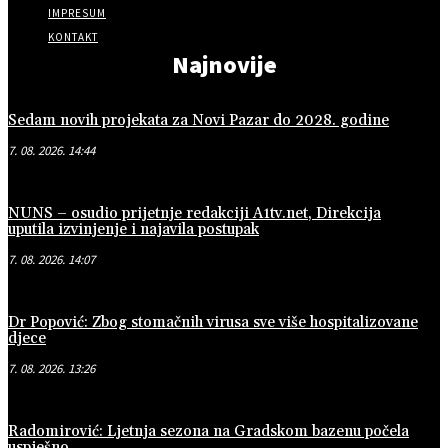
IMPRESUM
KONTAKT
Najnovije
Sedam novih projekata za Novi Pazar do 2028. godine
7. 08. 2026. 14:44
NUNS – osudio prijetnje redakciji A1tv.net, Direkcija
uputila izvinjenje i najavila postupak
7. 08. 2026. 14:07
Dr Popović: Zbog stomačnih virusa sve više hospitalizovane
djece
7. 08. 2026. 13:26
Radomirović: Ljetnja sezona na Gradskom bazenu počela
uspješno