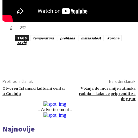
0
232
TAGS
temperatura
prehlada
malaksalost
korona
covid
Prethodni članak
Naredni članak
Otvoren Islamski kulturni centar
Vožnja do mora nije rutinska
u Gusinju
radnja – kako se pripremiti za
dug put
- Advertisement -
Najnovije