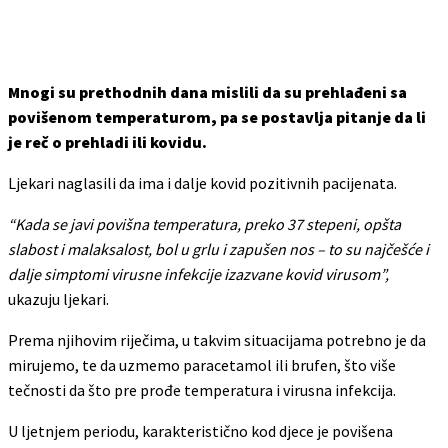
Mnogi su prethodnih dana mislili da su prehlađeni sa
povišenom temperaturom, pa se postavlja pitanje da li
je reč o prehladi ili kovidu.
Ljekari naglasili da ima i dalje kovid pozitivnih pacijenata.
“Kada se javi povišna temperatura, preko 37 stepeni, opšta
slabost i malaksalost, bol u grlu i zapušen nos – to su najčešće i
dalje simptomi virusne infekcije izazvane kovid virusom”,
ukazuju ljekari.
Prema njihovim riječima, u takvim situacijama potrebno je da
mirujemo, te da uzmemo paracetamol ili brufen, što više
tečnosti da što pre prođe temperatura i virusna infekcija.
U ljetnjem periodu, karakteristično kod djece je povišena