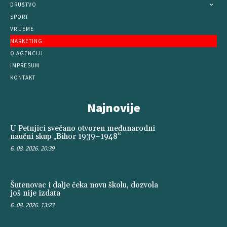
DRUŠTVO
SPORT
VRIJEME
MARKETING
O AGENCIJI
IMPRESUM
KONTAKT
Najnovije
U Petnjici svečano otvoren međunarodni
naučni skup „Bihor 1939–1948“
6. 08. 2026. 20:39
Šutenovac i dalje čeka novu školu, dozvola
još nije izdata
6. 08. 2026. 13:23