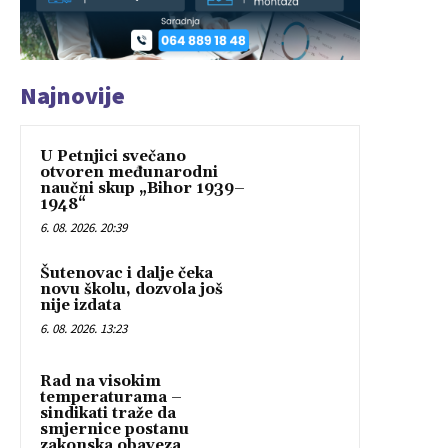
Najnovije
U Petnjici svečano
otvoren međunarodni
naučni skup „Bihor 1939–
1948“
6. 08. 2026. 20:39
Šutenovac i dalje čeka
novu školu, dozvola još
nije izdata
6. 08. 2026. 13:23
Rad na visokim
temperaturama –
sindikati traže da
smjernice postanu
zakonska obaveza